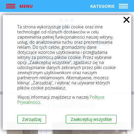
MENU
KATEGORIE
Ta strona wykorzystuje pliki cookie oraz inne
technologie od różnych dostawców w celu
zapewnienia pełnej funkcjonalności naszej witryny,
usług, do analizowania ruchu oraz prezentowania
reklam. Do tych celów, gromadzimy dane
dotyczące wzorców użytkowania i przeglądania
witryny za pomocą plików cookie. Przez wybranie
logowanie
rejestracja
opcji „Zaakceptuj wszystkie”, zgadzasz się na
udostępnianie danych zebranych przez pliki cookie
zewnętrznym użytkownikom oraz naszym
Mój koszyk (0)
partnerom reklamowym. Alternatywnie, możesz
kliknąć „Zarządzaj”, i wybrać na używanie których
plików cookie pozwalasz.
Więcej informacji znajdziesz w naszej
Polityce
Prywatności
.
PŁYTKI GRESOWE
Zarządzaj
Zaakceptuj wszystkie