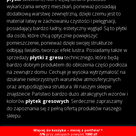
wykańczania wnętrz mieszkań, ponieważ posiadają
dodatkową warstwę zewnętrzną, dzięki czemu jest to
materiał łatwy w zachowaniu czystości i pielęgnacji,
posiadający bardzo ładny, estetyczny wygląd. Są to płytki
dla osób, które chcą optycznie powiększyć
pomieszczenie, ponieważ dzięki swojej strukturze
odbijają światło, tworząc efekt lustra. Posiadamy także w
sprzedaży
płytki z gresu
technicznego, które będą
bardzo dobrym produktem do obłożenia części podłoża
na zewnątrz domu. Cechuje je wysoka wytrzymałość na
działanie niekorzystnych warunków atmosferycznych
oraz antypoślizgowa struktura. W naszym sklepie
znajdziecie Państwo bardzo dużo atrakcyjnych wzorów i
kolorów
płytek gresowych
. Serdecznie zapraszamy
do zapoznania się z pełną ofertą produktów naszego
sklepu.
Więcej do koszyka – mniej z portfela! *
-5%
przy zakupach powyżej
1000 zł!