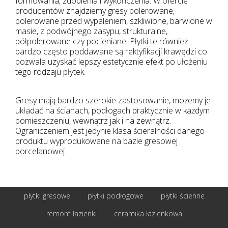
formowania, zdobienia i wykończenia. W ofercie
producentów znajdziemy gresy polerowane,
polerowane przed wypaleniem, szkliwione, barwione w
masie, z podwójnego zasypu, strukturalne,
półpolerowane czy pocieniane. Płytki te również
bardzo często poddawane są rektyfikacji krawędzi co
pozwala uzyskać lepszy estetycznie efekt po ułożeniu
tego rodzaju płytek.
Gresy mają bardzo szerokie zastosowanie, możemy je
układać na ścianach, podłogach praktycznie w każdym
pomieszczeniu, wewnątrz jak i na zewnątrz.
Ograniczeniem jest jedynie klasa ścieralności danego
produktu wyprodukowane na bazie gresowej
porcelanowej.
płytki gresowe
płytki podłogowe
płytki ścienne
remont łazienki
ceramika łazienkowa