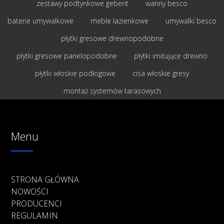
zestawy podtynkowe geberit
wanny besco
baterie umywalkowe
meble łazienkowe
umywalki besco
płytki gresowe drewnopodobne
płytki gresowe panelopodobne
płytki imitujące drewno
płytki włoskie podłogowe
cisa włoskie gresy
montaż systemów tarasowych
Menu
STRONA GŁÓWNA
NOWOŚCI
PRODUCENCI
REGULAMIN