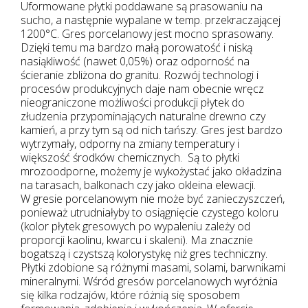
Uformowane płytki poddawane są prasowaniu na
sucho, a następnie wypalane w temp. przekraczającej
1200°C. Gres porcelanowy jest mocno sprasowany.
Dzięki temu ma bardzo małą porowatość i niską
nasiąkliwość (nawet 0,05%) oraz odporność na
ścieranie zbliżona do granitu. Rozwój technologi i
procesów produkcyjnych daje nam obecnie wręcz
nieograniczone możliwości produkcji płytek do
złudzenia przypominających naturalne drewno czy
kamień, a przy tym są od nich tańszy. Gres jest bardzo
wytrzymały, odporny na zmiany temperatury i
większość środków chemicznych. Są to płytki
mrozoodporne, możemy je wykożystać jako okładzina
na tarasach, balkonach czy jako okleina elewacji.
W gresie porcelanowym nie może być zanieczyszczeń,
ponieważ utrudniałyby to osiągnięcie czystego koloru
(kolor płytek gresowych po wypaleniu zależy od
proporcji kaolinu, kwarcu i skaleni). Ma znacznie
bogatszą i czystszą kolorystykę niż gres techniczny.
Płytki zdobione są różnymi masami, solami, barwnikami
mineralnymi. Wśród gresów porcelanowych wyróżnia
się kilka rodzajów, które różnią się sposobem