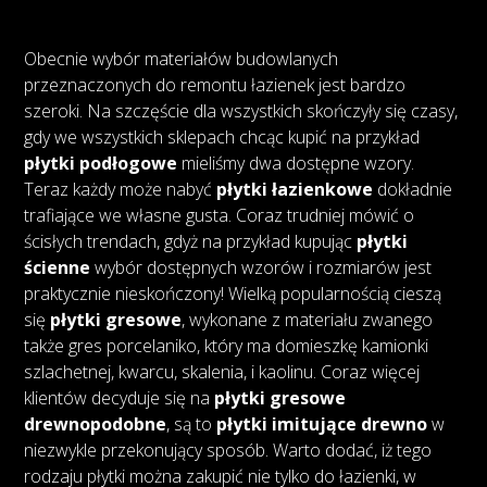
Obecnie wybór materiałów budowlanych
przeznaczonych do remontu łazienek jest bardzo
szeroki. Na szczęście dla wszystkich skończyły się czasy,
gdy we wszystkich sklepach chcąc kupić na przykład
płytki podłogowe
mieliśmy dwa dostępne wzory.
Teraz każdy może nabyć
płytki łazienkowe
dokładnie
trafiające we własne gusta. Coraz trudniej mówić o
ścisłych trendach, gdyż na przykład kupując
płytki
ścienne
wybór dostępnych wzorów i rozmiarów jest
praktycznie nieskończony! Wielką popularnością cieszą
się
płytki gresowe
, wykonane z materiału zwanego
także gres porcelaniko, który ma domieszkę kamionki
szlachetnej, kwarcu, skalenia, i kaolinu. Coraz więcej
klientów decyduje się na
płytki gresowe
drewnopodobne
, są to
płytki imitujące drewno
w
niezwykle przekonujący sposób. Warto dodać, iż tego
rodzaju płytki można zakupić nie tylko do łazienki, w