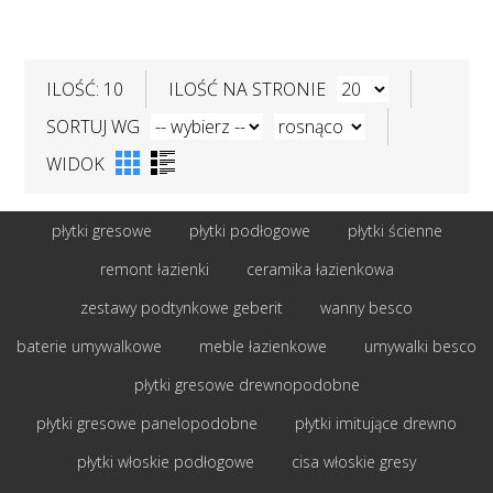
ILOŚĆ: 10
ILOŚĆ NA STRONIE
SORTUJ WG
WIDOK
płytki gresowe
płytki podłogowe
płytki ścienne
remont łazienki
ceramika łazienkowa
zestawy podtynkowe geberit
wanny besco
baterie umywalkowe
meble łazienkowe
umywalki besco
płytki gresowe drewnopodobne
płytki gresowe panelopodobne
płytki imitujące drewno
płytki włoskie podłogowe
cisa włoskie gresy