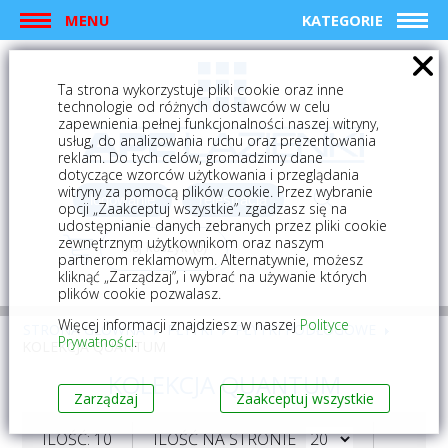
MENU
KATEGORIE
Ta strona wykorzystuje pliki cookie oraz inne
technologie od różnych dostawców w celu
zapewnienia pełnej funkcjonalności naszej witryny,
usług, do analizowania ruchu oraz prezentowania
reklam. Do tych celów, gromadzimy dane
dotyczące wzorców użytkowania i przeglądania
witryny za pomocą plików cookie. Przez wybranie
logowanie
rejestracja
opcji „Zaakceptuj wszystkie”, zgadzasz się na
udostępnianie danych zebranych przez pliki cookie
zewnętrznym użytkownikom oraz naszym
Mój koszyk (0)
partnerom reklamowym. Alternatywnie, możesz
kliknąć „Zarządzaj”, i wybrać na używanie których
plików cookie pozwalasz.
Więcej informacji znajdziesz w naszej
Polityce
STRONA GŁÓWNA
PŁYTKI
PŁYTKI PODŁOGOWE
Prywatności
.
KOLEKCJA QUANTUM
KOLEKCJA QUANTUM
Zarządzaj
Zaakceptuj wszystkie
ILOŚĆ: 10
ILOŚĆ NA STRONIE