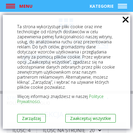
MENU
KATEGORIE
Ta strona wykorzystuje pliki cookie oraz inne
technologie od różnych dostawców w celu
zapewnienia pełnej funkcjonalności naszej witryny,
usług, do analizowania ruchu oraz prezentowania
reklam. Do tych celów, gromadzimy dane
dotyczące wzorców użytkowania i przeglądania
witryny za pomocą plików cookie. Przez wybranie
logowanie
rejestracja
opcji „Zaakceptuj wszystkie”, zgadzasz się na
udostępnianie danych zebranych przez pliki cookie
zewnętrznym użytkownikom oraz naszym
Mój koszyk (0)
partnerom reklamowym. Alternatywnie, możesz
kliknąć „Zarządzaj”, i wybrać na używanie których
plików cookie pozwalasz.
Więcej informacji znajdziesz w naszej
Polityce
STRONA GŁÓWNA
PŁYTKI
PŁYTKI GRESOWE
Prywatności
.
KOLEKCJA BARDIGLIO
KOLEKCJA BARDIGLIO
Zarządzaj
Zaakceptuj wszystkie
ILOŚĆ: 4
ILOŚĆ NA STRONIE