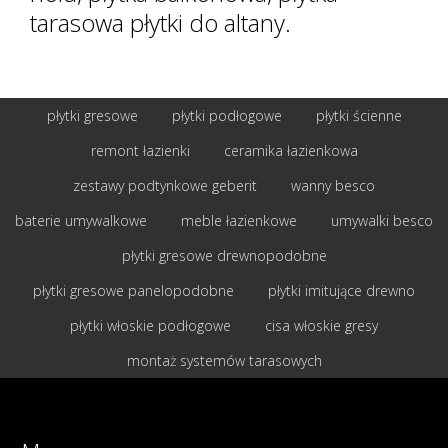
tarasowa płytki do altany.
płytki gresowe
płytki podłogowe
płytki ścienne
remont łazienki
ceramika łazienkowa
zestawy podtynkowe geberit
wanny besco
baterie umywalkowe
meble łazienkowe
umywalki besco
płytki gresowe drewnopodobne
płytki gresowe panelopodobne
płytki imitujące drewno
płytki włoskie podłogowe
cisa włoskie gresy
montaż systemów tarasowych