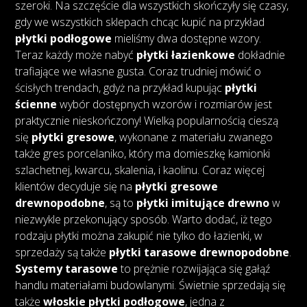
szeroki. Na szczęście dla wszystkich skończyły się czasy,
gdy we wszystkich sklepach chcąc kupić na przykład
płytki podłogowe
mieliśmy dwa dostępne wzory.
Teraz każdy może nabyć
płytki łazienkowe
dokładnie
trafiające we własne gusta. Coraz trudniej mówić o
ścisłych trendach, gdyż na przykład kupując
płytki
ścienne
wybór dostępnych wzorów i rozmiarów jest
praktycznie nieskończony! Wielką popularnością cieszą
się
płytki gresowe
, wykonane z materiału zwanego
także gres porcelaniko, który ma domieszkę kamionki
szlachetnej, kwarcu, skalenia, i kaolinu. Coraz więcej
klientów decyduje się na
płytki gresowe
drewnopodobne
, są to
płytki imitujące drewno
w
niezwykle przekonujący sposób. Warto dodać, iż tego
rodzaju płytki można zakupić nie tylko do łazienki, w
sprzedaży są także
płytki tarasowe drewnopodobne
.
Systemy tarasowe
to prężnie rozwijająca się gałąź
handlu materiałami budowlanymi. Świetnie sprzedają się
także
włoskie płytki podłogowe
, jedna z