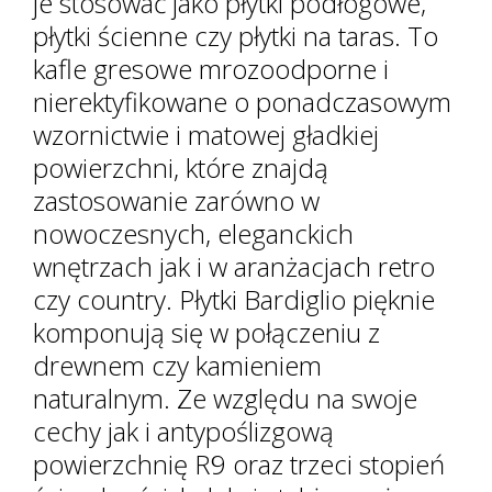
je stosować jako płytki podłogowe,
płytki ścienne czy płytki na taras. To
kafle gresowe mrozoodporne i
nierektyfikowane o ponadczasowym
wzornictwie i matowej gładkiej
powierzchni, które znajdą
zastosowanie zarówno w
nowoczesnych, eleganckich
wnętrzach jak i w aranżacjach retro
czy country. Płytki Bardiglio pięknie
komponują się w połączeniu z
drewnem czy kamieniem
naturalnym. Ze względu na swoje
cechy jak i antypoślizgową
powierzchnię R9 oraz trzeci stopień