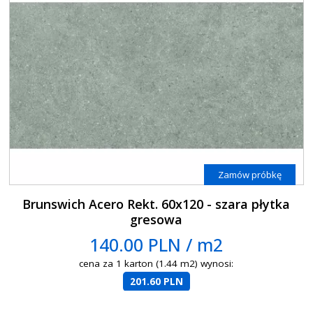
Zamów próbkę
Brunswich Acero Rekt. 60x120 - szara płytka
gresowa
140.00 PLN / m2
cena za 1 karton (1.44 m2) wynosi:
201.60 PLN