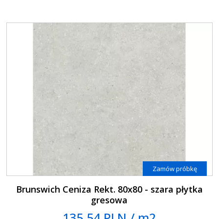
Zamów próbkę
Brunswich Ceniza Rekt. 80x80 - szara płytka
gresowa
135.54 PLN / m2