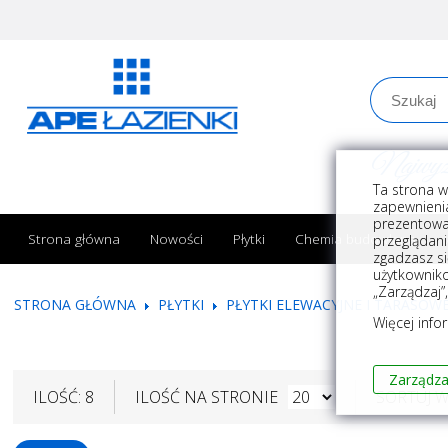
Najwyższe
Ta strona w
zapewnienia
prezentowa
Strona główna
Nowości
Płytki
Chemia budowlana
przeglądani
zgadzasz si
użytkownik
„Zarządzaj”
STRONA GŁÓWNA
PŁYTKI
PŁYTKI ELEWACYJNE I TARASOW
Więcej info
Zarządza
ILOŚĆ: 8
ILOŚĆ NA STRONIE
SORTUJ 