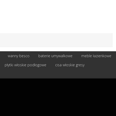
wanny besco
baterie umywalkowe
meble łazienkowe
płytki włoskie podłogowe
cisa włoskie gresy