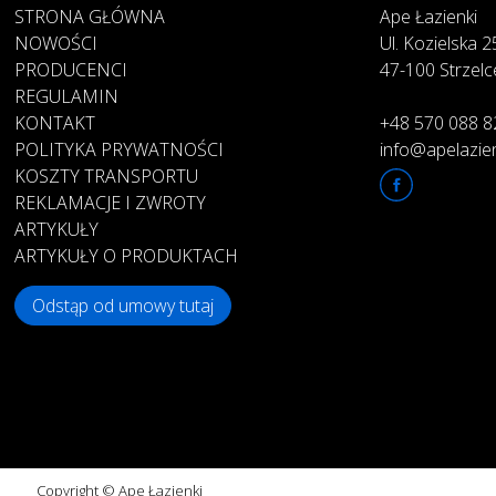
STRONA GŁÓWNA
Ape Łazienki
NOWOŚCI
Ul. Kozielska 
PRODUCENCI
47-100 Strzelc
REGULAMIN
KONTAKT
+48 570 088 8
POLITYKA PRYWATNOŚCI
info@apelazien
KOSZTY TRANSPORTU
REKLAMACJE I ZWROTY
ARTYKUŁY
ARTYKUŁY O PRODUKTACH
Odstąp od umowy tutaj
Copyright © Ape Łazienki