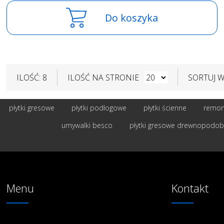
Do koszyka
ILOŚĆ: 8
ILOŚĆ NA STRONIE
SORTUJ 
płytki gresowe
płytki podłogowe
płytki ścienne
remont
umywalki besco
płytki gresowe drewnopodo
Menu
Kontakt