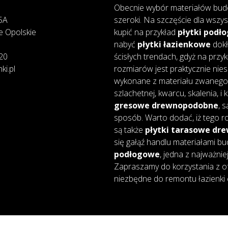
Obecnie wybór materiałów bud
25A
szeroki. Na szczęście dla wszys
e Opolskie
kupić na przykład
płytki podł
nabyć
płytki łazienkowe
dokł
20
ścisłych trendach, gdyż na przy
ki.pl
rozmiarów jest praktycznie nie
wykonane z materiału zwanego 
szlachetnej, kwarcu, skalenia, i
gresowe drewnopodobne
, 
sposób. Warto dodać, iż tego ro
są także
płytki tarasowe d
się gałąź handlu materiałami bu
podłogowe
, jedna z najważnie
Zapraszamy do korzystania z of
niezbędne do remontu łazienki 