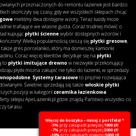
owlanych przeznaczonych do remontu łazienek jest bardzo
tkich skończyły się czasy, gdy we wszystkich sklepach chcąc
ogowe
mieliśmy dwa dostępne wzory. Teraz każdy może
adnie trafiające we własne gusta. Coraz trudniej mówić o
kład kupując
płytki ścienne
wybór dostępnych wzorów i
skończony! Wielką popularnością cieszą się
płytki gresowe
,
także gres porcelaniko, który ma domieszkę kamionki
 kaolinu. Coraz więcej klientów decyduje się na
płytki
są to
płytki imitujące drewno
w niezwykle przekonujący
dzaju płytki można zakupić nie tylko do łazienki, w sprzedaży
rewnopodobne
.
Systemy tarasowe
to prężnie rozwijająca
dowlanymi. Świetnie sprzedają się także
włoskie płytki
jszych pozycji w kategorii
ceramika łazienkowa
.
erty sklepu ApeLazienki.pl gdzie znajdą Państwo wszystko co
czy tarasu.
Więcej do koszyka – mniej z portfela! *
-5%
przy zakupach powyżej
1000 zł!
-7%
przy zakupach powyżej
3000 zł!
Created by Webcat
-10%
przy zakupach powyżej
5000 zł!