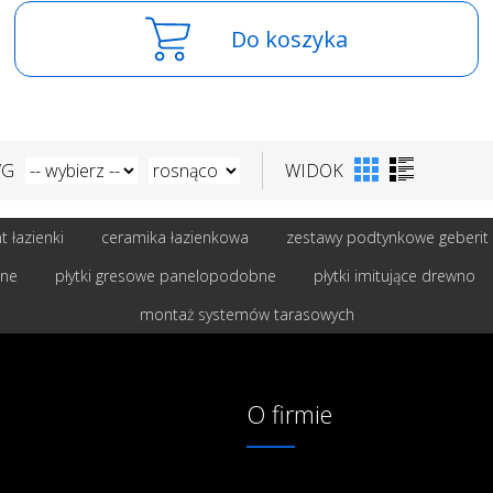
Do koszyka
WG
WIDOK
 łazienki
ceramika łazienkowa
zestawy podtynkowe geberit
bne
płytki gresowe panelopodobne
płytki imitujące drewno
montaż systemów tarasowych
O firmie