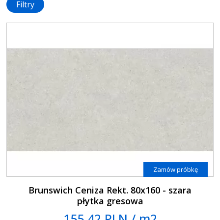
Filtry
Zamów próbkę
Brunswich Ceniza Rekt. 80x160 - szara
płytka gresowa
155.42 PLN / m2