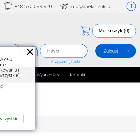
+48 570 088 820
info@apelazienki.pl
Mój koszyk (0)
w celu
estracja
Przypomnij hasło
oraz
kowania i
ria łazienkowe
Wyprzedaże
Kontakt
szystkie”,
m
ąć
wszystkie