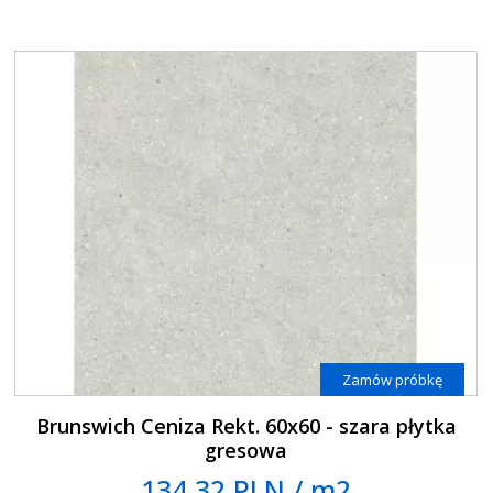
Zamów próbkę
Brunswich Ceniza Rekt. 60x60 - szara płytka
gresowa
134.32 PLN / m2