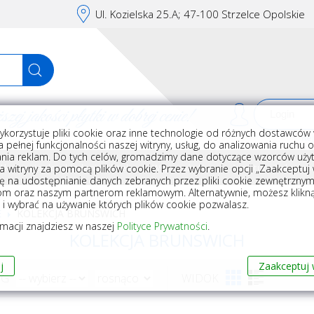
Ul. Kozielska 25.A; 47-100 Strzelce Opolskie
j jakości płytki w dobrej cenie!
ykorzystuje pliki cookie oraz inne technologie od różnych dostawców 
Rej
 pełnej funkcjonalności naszej witryny, usług, do analizowania ruchu 
nia reklam. Do tych celów, gromadzimy dane dotyczące wzorców użyt
Akcesoria do układania płytek
Wyposażenie
Armatura i akceso
a witryny za pomocą plików cookie. Przez wybranie opcji „Zaakceptuj w
ę na udostępnianie danych zebranych przez pliki cookie zewnętrzny
om oraz naszym partnerom reklamowym. Alternatywnie, możesz klikn
, i wybrać na używanie których plików cookie pozwalasz.
E
KOLEKCJA BRUNSWICH
rmacji znajdziesz w naszej
Polityce Prywatności
.
KOLEKCJA BRUNSWICH
j
Zaakceptuj 
WG
WIDOK