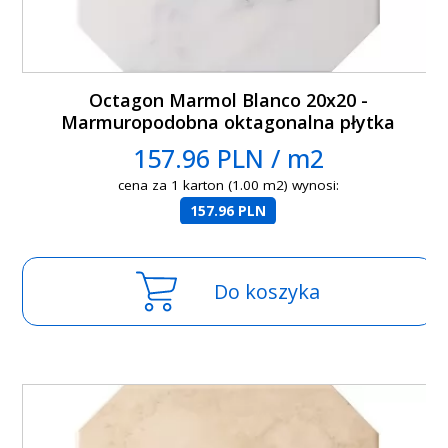
Octagon Marmol Blanco 20x20 -
Marmuropodobna oktagonalna płytka
gresowa
157.96 PLN / m2
cena za 1 karton (1.00 m2) wynosi:
157.96 PLN
Do koszyka