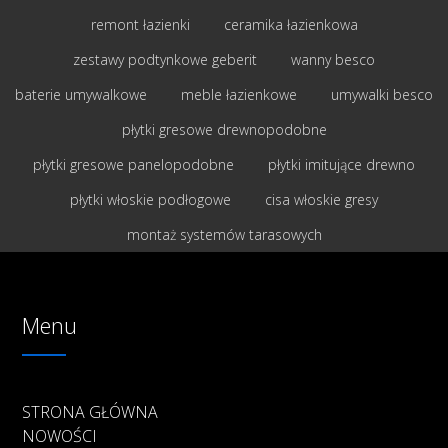
remont łazienki
ceramika łazienkowa
zestawy podtynkowe geberit
wanny besco
baterie umywalkowe
meble łazienkowe
umywalki besco
płytki gresowe drewnopodobne
płytki gresowe panelopodobne
płytki imitujące drewno
płytki włoskie podłogowe
cisa włoskie gresy
montaż systemów tarasowych
Menu
STRONA GŁÓWNA
NOWOŚCI