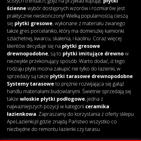
ścisłych trendach, gdyż na przykład kupując
płytki
ścienne
wybór dostępnych wzorów i rozmiarów jest
praktycznie nieskończony! Wielką popularnością cieszą
się
płytki gresowe
, wykonane z materiału zwanego
także gres porcelaniko, który ma domieszkę kamionki
szlachetnej, kwarcu, skalenia, i kaolinu. Coraz więcej
klientów decyduje się na
płytki gresowe
drewnopodobne
, są to
płytki imitujące drewno
w
niezwykle przekonujący sposób. Warto dodać, iż tego
rodzaju płytki można zakupić nie tylko do łazienki, w
sprzedaży są także
płytki tarasowe drewnopodobne
.
Systemy tarasowe
to prężnie rozwijająca się gałąź
handlu materiałami budowlanymi. Świetnie sprzedają się
także
włoskie płytki podłogowe
, jedna z
najważniejszych pozycji w kategorii
ceramika
łazienkowa
. Zapraszamy do korzystania z oferty sklepu
ApeLazienki.pl gdzie znajdą Państwo wszystko co
niezbędne do remontu łazienki czy tarasu.