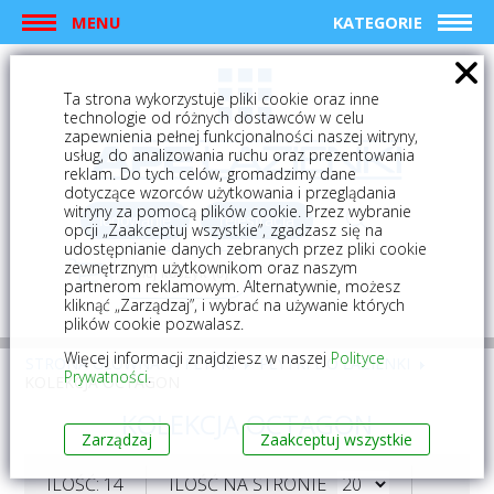
MENU
KATEGORIE
Ta strona wykorzystuje pliki cookie oraz inne
technologie od różnych dostawców w celu
zapewnienia pełnej funkcjonalności naszej witryny,
usług, do analizowania ruchu oraz prezentowania
reklam. Do tych celów, gromadzimy dane
dotyczące wzorców użytkowania i przeglądania
witryny za pomocą plików cookie. Przez wybranie
logowanie
rejestracja
opcji „Zaakceptuj wszystkie”, zgadzasz się na
udostępnianie danych zebranych przez pliki cookie
zewnętrznym użytkownikom oraz naszym
Mój koszyk (0)
partnerom reklamowym. Alternatywnie, możesz
kliknąć „Zarządzaj”, i wybrać na używanie których
plików cookie pozwalasz.
Więcej informacji znajdziesz w naszej
Polityce
STRONA GŁÓWNA
PŁYTKI
PŁYTKI DO ŁAZIENKI
Prywatności
.
KOLEKCJA OCTAGON
KOLEKCJA OCTAGON
Zarządzaj
Zaakceptuj wszystkie
ILOŚĆ: 14
ILOŚĆ NA STRONIE