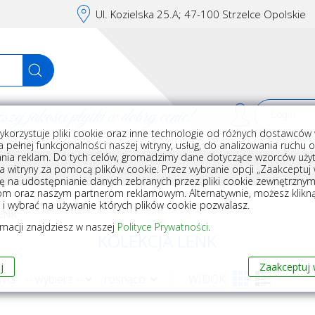
Ul. Kozielska 25.A; 47-100 Strzelce Opolskie
j jakości płytki w dobrej cenie!
ykorzystuje pliki cookie oraz inne technologie od różnych dostawców 
Rej
 pełnej funkcjonalności naszej witryny, usług, do analizowania ruchu 
nia reklam. Do tych celów, gromadzimy dane dotyczące wzorców użyt
Akcesoria do układania płytek
Wyposażenie
Armatura i akceso
a witryny za pomocą plików cookie. Przez wybranie opcji „Zaakceptuj w
ę na udostępnianie danych zebranych przez pliki cookie zewnętrzny
om oraz naszym partnerom reklamowym. Alternatywnie, możesz klikn
, i wybrać na używanie których plików cookie pozwalasz.
ENK
rmacji znajdziesz w naszej
Polityce Prywatności
.
KOLEKCJA LENK
j
Zaakceptuj 
 WG
WIDOK