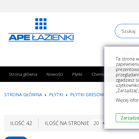
Najwyższe
Ta strona w
zapewnienia
prezentowa
Strona główna
Nowości
Płytki
Chemia budowlana
przeglądani
zgadzasz si
użytkownik
„Zarządzaj”
STRONA GŁÓWNA
PŁYTKI
PŁYTKI GRESOWE
KOLEKCJA L
Więcej info
Zarządza
ILOŚĆ: 42
ILOŚĆ NA STRONIE
SORTUJ