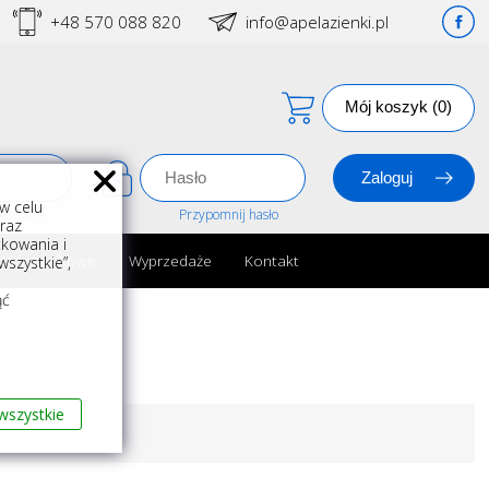
+48 570 088 820
info@apelazienki.pl
Mój koszyk (0)
w celu
estracja
Przypomnij hasło
oraz
kowania i
ria łazienkowe
Wyprzedaże
Kontakt
szystkie”,
m
ąć
wszystkie