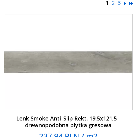
1
2
3
Lenk Smoke Anti-Slip Rekt. 19,5x121,5 -
drewnopodobna płytka gresowa
237.94 PLN / m2