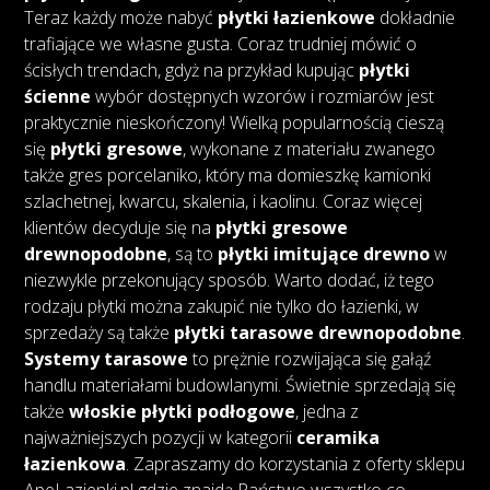
Teraz każdy może nabyć
płytki łazienkowe
dokładnie
trafiające we własne gusta. Coraz trudniej mówić o
ścisłych trendach, gdyż na przykład kupując
płytki
ścienne
wybór dostępnych wzorów i rozmiarów jest
praktycznie nieskończony! Wielką popularnością cieszą
się
płytki gresowe
, wykonane z materiału zwanego
także gres porcelaniko, który ma domieszkę kamionki
szlachetnej, kwarcu, skalenia, i kaolinu. Coraz więcej
klientów decyduje się na
płytki gresowe
drewnopodobne
, są to
płytki imitujące drewno
w
niezwykle przekonujący sposób. Warto dodać, iż tego
rodzaju płytki można zakupić nie tylko do łazienki, w
sprzedaży są także
płytki tarasowe drewnopodobne
.
Systemy tarasowe
to prężnie rozwijająca się gałąź
handlu materiałami budowlanymi. Świetnie sprzedają się
także
włoskie płytki podłogowe
, jedna z
najważniejszych pozycji w kategorii
ceramika
łazienkowa
. Zapraszamy do korzystania z oferty sklepu