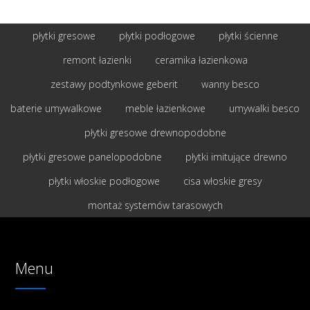
płytki gresowe
płytki podłogowe
płytki ścienne
remont łazienki
ceramika łazienkowa
zestawy podtynkowe geberit
wanny besco
baterie umywalkowe
meble łazienkowe
umywalki besco
płytki gresowe drewnopodobne
płytki gresowe panelopodobne
płytki imitujące drewno
płytki włoskie podłogowe
cisa włoskie gresy
montaż systemów tarasowych
Menu