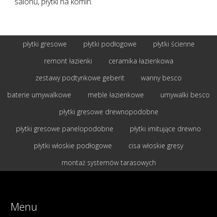
salonu, płytki na komin.
płytki gresowe
płytki podłogowe
płytki ścienne
remont łazienki
ceramika łazienkowa
zestawy podtynkowe geberit
wanny besco
baterie umywalkowe
meble łazienkowe
umywalki besco
płytki gresowe drewnopodobne
płytki gresowe panelopodobne
płytki imitujące drewno
płytki włoskie podłogowe
cisa włoskie gresy
montaż systemów tarasowych
Menu