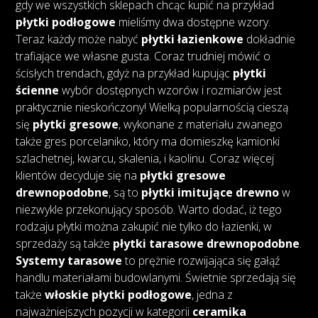
gdy we wszystkich sklepach chcąc kupić na przykład
płytki podłogowe
mieliśmy dwa dostępne wzory.
Teraz każdy może nabyć
płytki łazienkowe
dokładnie
trafiające we własne gusta. Coraz trudniej mówić o
ścisłych trendach, gdyż na przykład kupując
płytki
ścienne
wybór dostępnych wzorów i rozmiarów jest
praktycznie nieskończony! Wielką popularnością cieszą
się
płytki gresowe
, wykonane z materiału zwanego
także gres porcelaniko, który ma domieszkę kamionki
szlachetnej, kwarcu, skalenia, i kaolinu. Coraz więcej
klientów decyduje się na
płytki gresowe
drewnopodobne
, są to
płytki imitujące drewno
w
niezwykle przekonujący sposób. Warto dodać, iż tego
rodzaju płytki można zakupić nie tylko do łazienki, w
sprzedaży są także
płytki tarasowe drewnopodobne
.
Systemy tarasowe
to prężnie rozwijająca się gałąź
handlu materiałami budowlanymi. Świetnie sprzedają się
także
włoskie płytki podłogowe
, jedna z
najważniejszych pozycji w kategorii
ceramika