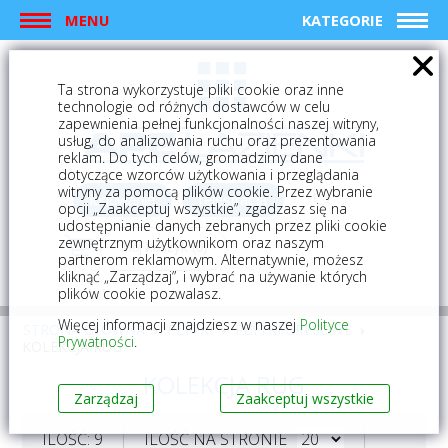
MENU
KATEGORIE
Ta strona wykorzystuje pliki cookie oraz inne
technologie od różnych dostawców w celu
zapewnienia pełnej funkcjonalności naszej witryny,
usług, do analizowania ruchu oraz prezentowania
reklam. Do tych celów, gromadzimy dane
dotyczące wzorców użytkowania i przeglądania
witryny za pomocą plików cookie. Przez wybranie
logowanie
rejestracja
opcji „Zaakceptuj wszystkie”, zgadzasz się na
udostępnianie danych zebranych przez pliki cookie
zewnętrznym użytkownikom oraz naszym
Mój koszyk (0)
partnerom reklamowym. Alternatywnie, możesz
kliknąć „Zarządzaj”, i wybrać na używanie których
plików cookie pozwalasz.
Więcej informacji znajdziesz w naszej
Polityce
STRONA GŁÓWNA
PŁYTKI
PŁYTKI GRESOWE
Prywatności
.
KOLEKCJA RUG
KOLEKCJA RUG
Zarządzaj
Zaakceptuj wszystkie
ILOŚĆ: 9
ILOŚĆ NA STRONIE