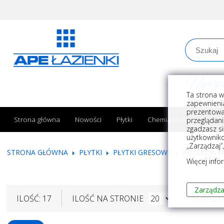
Najwyższe
Ta strona w
zapewnienia
prezentowa
Strona główna
Nowości
Płytki
Chemia budowlana
przeglądani
zgadzasz si
użytkownik
„Zarządzaj”
STRONA GŁÓWNA
PŁYTKI
PŁYTKI GRESOWE
KOLEKCJA 
Więcej info
Zarządza
ILOŚĆ: 17
ILOŚĆ NA STRONIE
SORTUJ