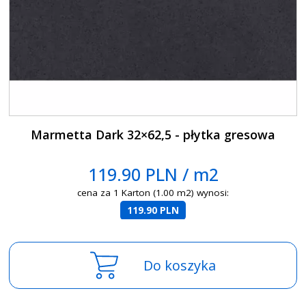
Marmetta Dark 32×62,5 - płytka gresowa
119.90 PLN / m2
cena za 1 Karton (1.00 m2) wynosi:
119.90 PLN
Do koszyka