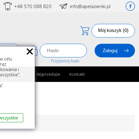
+48 570 088 820
info@apelazienki.pl
Mój koszyk (0)
w celu
estracja
Przypomnij hasło
oraz
kowania i
ria łazienkowe
Wyprzedaże
Kontakt
szystkie”,
m
ąć
wszystkie