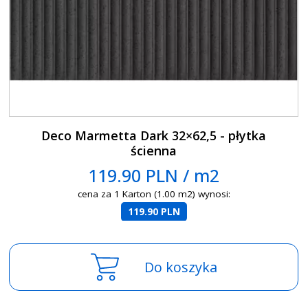
Deco Marmetta Dark 32×62,5 - płytka
ścienna
119.90 PLN / m2
cena za 1 Karton (1.00 m2) wynosi:
119.90 PLN
Do koszyka