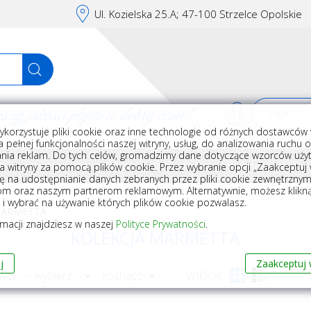
Ul. Kozielska 25.A; 47-100 Strzelce Opolskie
j jakości płytki w dobrej cenie!
ykorzystuje pliki cookie oraz inne technologie od różnych dostawców 
Rej
 pełnej funkcjonalności naszej witryny, usług, do analizowania ruchu 
nia reklam. Do tych celów, gromadzimy dane dotyczące wzorców użyt
Akcesoria do układania płytek
Wyposażenie
Armatura i akceso
a witryny za pomocą plików cookie. Przez wybranie opcji „Zaakceptuj w
ę na udostępnianie danych zebranych przez pliki cookie zewnętrzny
om oraz naszym partnerom reklamowym. Alternatywnie, możesz klikn
, i wybrać na używanie których plików cookie pozwalasz.
MARMETTA
rmacji znajdziesz w naszej
Polityce Prywatności
.
KOLEKCJA MARMETTA
j
Zaakceptuj 
 WG
WIDOK