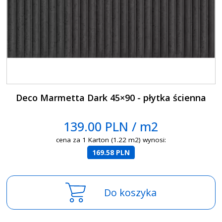
Deco Marmetta Dark 45×90 - płytka ścienna
139.00 PLN / m2
cena za 1 Karton (1.22 m2) wynosi:
169.58 PLN
Do koszyka