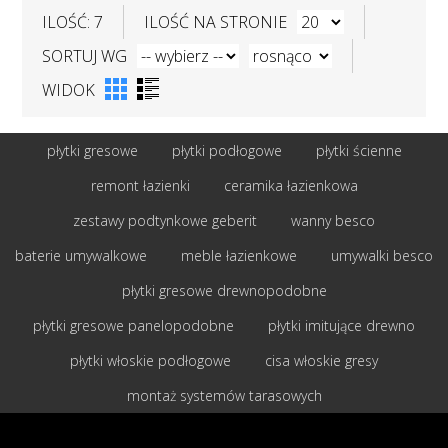
ILOŚĆ: 7
ILOŚĆ NA STRONIE
SORTUJ WG
WIDOK
płytki gresowe
płytki podłogowe
płytki ścienne
remont łazienki
ceramika łazienkowa
zestawy podtynkowe geberit
wanny besco
baterie umywalkowe
meble łazienkowe
umywalki besco
płytki gresowe drewnopodobne
płytki gresowe panelopodobne
płytki imitujące drewno
płytki włoskie podłogowe
cisa włoskie gresy
montaż systemów tarasowych