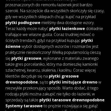
przeznaczonych do remontu łazienek jest bardzo
szeroki. Na szczęście dla wszystkich skończyły się czasy,
gdy we wszystkich sklepach chcąc kupić na przykład
płytki podłogowe
mieliśmy dwa dostępne wzory.
Teraz każdy może nabyć
płytki łazienkowe
dokładnie
trafiające we własne gusta. Coraz trudniej mówić o
ścisłych trendach, gdyż na przykład kupując
płytki
ścienne
wybór dostępnych wzorów i rozmiarów jest
praktycznie nieskończony! Wielką popularnością cieszą
się
płytki gresowe
, wykonane z materiału zwanego
także gres porcelaniko, który ma domieszkę kamionki
szlachetnej, kwarcu, skalenia, i kaolinu. Coraz więcej
klientów decyduje się na
płytki gresowe
drewnopodobne
, są to
płytki imitujące drewno
w
niezwykle przekonujący sposób. Warto dodać, iż tego
rodzaju płytki można zakupić nie tylko do łazienki, w
sprzedaży są także
płytki tarasowe drewnopodobne
.
Systemy tarasowe
to prężnie rozwijająca się gałąź