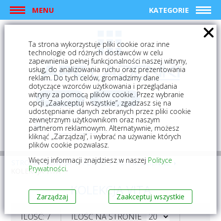
MENU
KATEGORIE
Ta strona wykorzystuje pliki cookie oraz inne
technologie od różnych dostawców w celu
zapewnienia pełnej funkcjonalności naszej witryny,
usług, do analizowania ruchu oraz prezentowania
reklam. Do tych celów, gromadzimy dane
dotyczące wzorców użytkowania i przeglądania
witryny za pomocą plików cookie. Przez wybranie
logowanie
rejestracja
opcji „Zaakceptuj wszystkie”, zgadzasz się na
udostępnianie danych zebranych przez pliki cookie
zewnętrznym użytkownikom oraz naszym
Mój koszyk (0)
partnerom reklamowym. Alternatywnie, możesz
kliknąć „Zarządzaj”, i wybrać na używanie których
plików cookie pozwalasz.
Więcej informacji znajdziesz w naszej
Polityce
STRONA GŁÓWNA
PŁYTKI
PŁYTKI ŚCIENNE
Prywatności
.
KOLEKCJA VITA
KOLEKCJA VITA
Zarządzaj
Zaakceptuj wszystkie
ILOŚĆ: 7
ILOŚĆ NA STRONIE