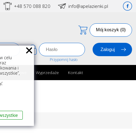
+48 570 088 820
info@apelazienki.pl
Mój koszyk (0)
w celu
estracja
Przypomnij hasło
oraz
kowania i
ria łazienkowe
Wyprzedaże
Kontakt
szystkie”,
m
ąć
wszystkie