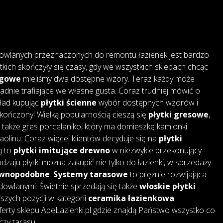
owlanych przeznaczonych do remontu łazienek jest bardzo
tkich skończyły się czasy, gdy we wszystkich sklepach chcąc
ogowe
mieliśmy dwa dostępne wzory. Teraz każdy może
adnie trafiające we własne gusta. Coraz trudniej mówić o
kład kupując
płytki ścienne
wybór dostępnych wzorów i
skończony! Wielką popularnością cieszą się
płytki gresowe
,
także gres porcelaniko, który ma domieszkę kamionki
 kaolinu. Coraz więcej klientów decyduje się na
płytki
są to
płytki imitujące drewno
w niezwykle przekonujący
dzaju płytki można zakupić nie tylko do łazienki, w sprzedaży
rewnopodobne
.
Systemy tarasowe
to prężnie rozwijająca
dowlanymi. Świetnie sprzedają się także
włoskie płytki
jszych pozycji w kategorii
ceramika łazienkowa
.
erty sklepu ApeLazienki.pl gdzie znajdą Państwo wszystko co
czy tarasu.