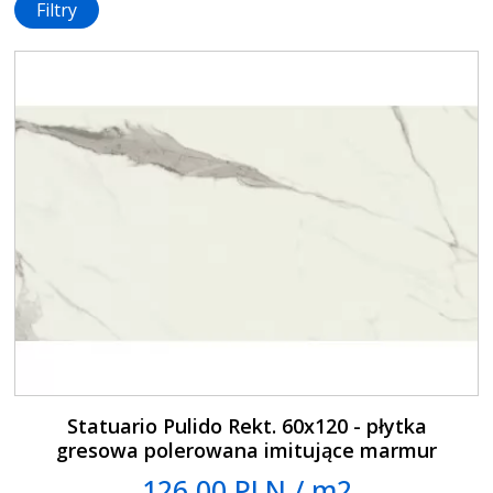
Filtry
Statuario Pulido Rekt. 60x120 - płytka
gresowa polerowana imitujące marmur
126.00 PLN / m2