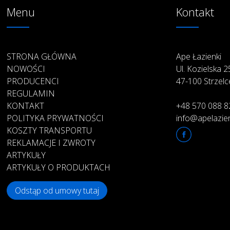
Menu
Kontakt
STRONA GŁÓWNA
Ape Łazienki
NOWOŚCI
Ul. Kozielska 
PRODUCENCI
47-100 Strzelc
REGULAMIN
KONTAKT
+48 570 088 8
POLITYKA PRYWATNOŚCI
info@apelazien
KOSZTY TRANSPORTU
REKLAMACJE I ZWROTY
ARTYKUŁY
ARTYKUŁY O PRODUKTACH
Odstąp od umowy tutaj