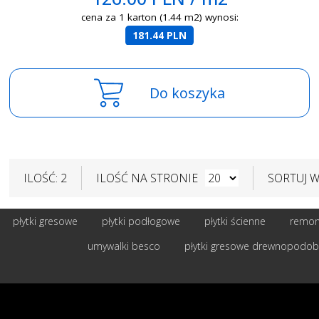
cena za 1 karton (1.44 m2) wynosi:
181.44 PLN
Do koszyka
ILOŚĆ: 2
ILOŚĆ NA STRONIE
SORTUJ 
płytki gresowe
płytki podłogowe
płytki ścienne
remont
umywalki besco
płytki gresowe drewnopodo