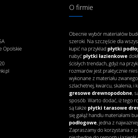
O firmie
Obecnie wybór materiałów bud
25A
szeroki. Na szczęście dla wszys
e Opolskie
kupić na przykład
płytki podł
nabyć
płytki łazienkowe
dokł
20
ścisłych trendach, gdyż na przy
ki.pl
rozmiarów jest praktycznie nie
wykonane z materiału zwanego 
szlachetnej, kwarcu, skalenia, i
gresowe drewnopodobne
, 
sposób. Warto dodać, iż tego ro
są także
płytki tarasowe d
się gałąź handlu materiałami bu
podłogowe
, jedna z najważnie
Zapraszamy do korzystania z of
niezbędne do remontu łazienki 