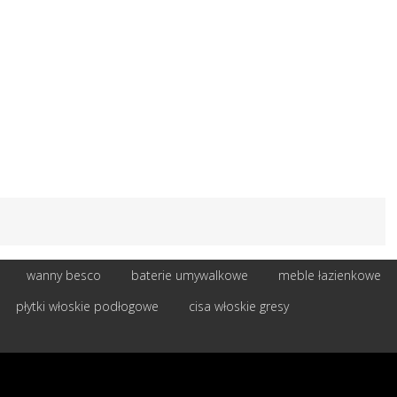
wanny besco
baterie umywalkowe
meble łazienkowe
płytki włoskie podłogowe
cisa włoskie gresy