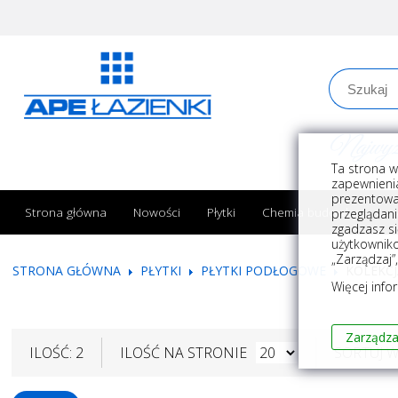
Najwyższe
Ta strona w
zapewnienia
prezentowa
Strona główna
Nowości
Płytki
Chemia budowlana
przeglądani
zgadzasz si
użytkownik
„Zarządzaj”
STRONA GŁÓWNA
PŁYTKI
PŁYTKI PODŁOGOWE
KOLEKCJ
Więcej info
Zarządza
ILOŚĆ: 2
ILOŚĆ NA STRONIE
SORTUJ 