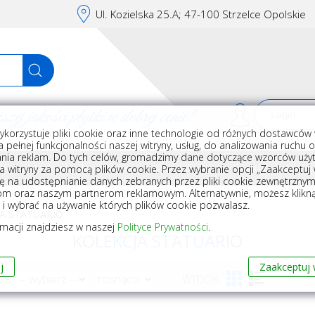
Ul. Kozielska 25.A; 47-100 Strzelce Opolskie
j jakości płytki w dobrej cenie!
ykorzystuje pliki cookie oraz inne technologie od różnych dostawców 
Rej
 pełnej funkcjonalności naszej witryny, usług, do analizowania ruchu 
nia reklam. Do tych celów, gromadzimy dane dotyczące wzorców użyt
Akcesoria do układania płytek
Wyposażenie
Armatura i akceso
a witryny za pomocą plików cookie. Przez wybranie opcji „Zaakceptuj w
ę na udostępnianie danych zebranych przez pliki cookie zewnętrzny
om oraz naszym partnerom reklamowym. Alternatywnie, możesz klikn
, i wybrać na używanie których plików cookie pozwalasz.
A STATUARIO
rmacji znajdziesz w naszej
Polityce Prywatności
.
KOLEKCJA STATUARIO
j
Zaakceptuj 
WG
WIDOK