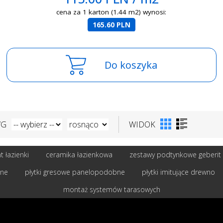
cena za 1 karton (1.44 m2) wynosi:
165.60 PLN
Do koszyka
WG
WIDOK
 łazienki
ceramika łazienkowa
zestawy podtynkowe geberit
bne
płytki gresowe panelopodobne
płytki imitujące drewno
montaż systemów tarasowych