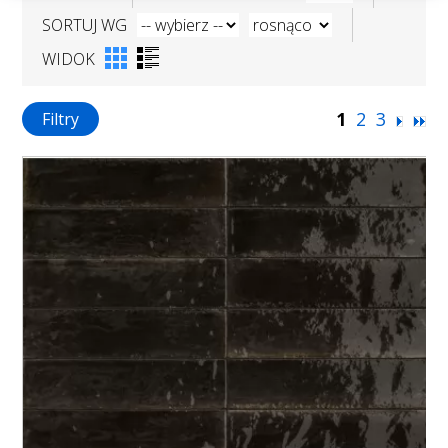
SORTUJ WG
WIDOK
1
2
3
Filtry