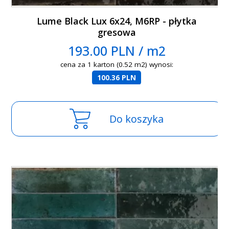
Lume Black Lux 6x24, M6RP - płytka
gresowa
193.00 PLN / m2
cena za 1 karton (0.52 m2) wynosi:
100.36 PLN
Do koszyka