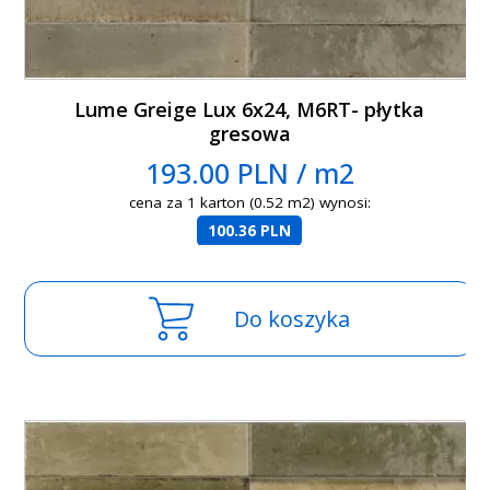
Lume Greige Lux 6x24, M6RT- płytka
gresowa
193.00 PLN / m2
cena za 1 karton (0.52 m2) wynosi:
100.36 PLN
Do koszyka