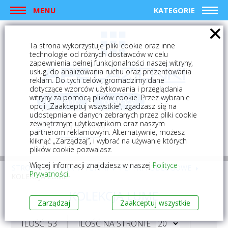
MENU
KATEGORIE
Ta strona wykorzystuje pliki cookie oraz inne
technologie od różnych dostawców w celu
zapewnienia pełnej funkcjonalności naszej witryny,
usług, do analizowania ruchu oraz prezentowania
reklam. Do tych celów, gromadzimy dane
dotyczące wzorców użytkowania i przeglądania
witryny za pomocą plików cookie. Przez wybranie
logowanie
rejestracja
opcji „Zaakceptuj wszystkie”, zgadzasz się na
udostępnianie danych zebranych przez pliki cookie
zewnętrznym użytkownikom oraz naszym
Mój koszyk (0)
partnerom reklamowym. Alternatywnie, możesz
kliknąć „Zarządzaj”, i wybrać na używanie których
plików cookie pozwalasz.
Więcej informacji znajdziesz w naszej
Polityce
STRONA GŁÓWNA
PŁYTKI
PŁYTKI PODŁOGOWE
Prywatności
.
KOLEKCJA LUME
KOLEKCJA LUME
Zarządzaj
Zaakceptuj wszystkie
ILOŚĆ: 53
ILOŚĆ NA STRONIE