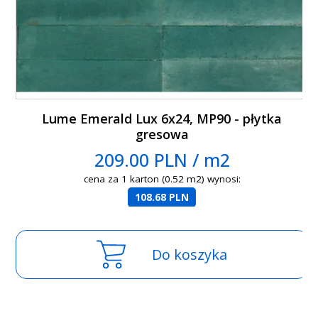
Lume Emerald Lux 6x24, MP90 - płytka
gresowa
209.00 PLN / m2
cena za 1 karton (0.52 m2) wynosi:
108.68 PLN
Do koszyka