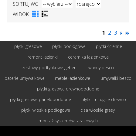
SORTUJ WG
WIDOK
1
2
3
płytki gresowe
płytki podłogowe
płytki ścienne
remont łazienki
ceramika łazienkowa
zestawy podtynkowe geberit
wanny besco
baterie umywalkowe
meble łazienkowe
umywalki besco
płytki gresowe drewnopodobne
płytki gresowe panelopodobne
płytki imitujące drewno
płytki włoskie podłogowe
cisa włoskie gresy
montaż systemów tarasowych