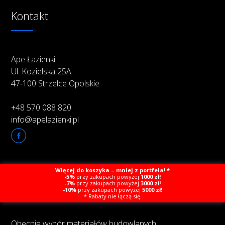
Kontakt
Ape Łazienki
Ul. Kozielska 25A
47-100 Strzelce Opolskie
+48 570 088 820
info@apelazienki.pl
Więcej do koszyka – mniej z portfela! *
O firmie
-5%
przy zakupach powyżej
1000 zł!
-7%
przy zakupach powyżej
3000 zł!
-10%
przy zakupach powyżej
5000 zł!
* Rabaty nie łączą się.
Obecnie wybór materiałów budowlanych