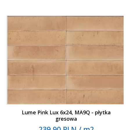
Lume Pink Lux 6x24, MA9Q - płytka
gresowa
239.90 PLN / m2