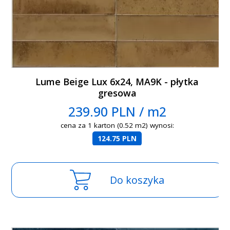
Lume Beige Lux 6x24, MA9K - płytka
gresowa
239.90 PLN / m2
cena za 1 karton (0.52 m2) wynosi:
124.75 PLN
Do koszyka