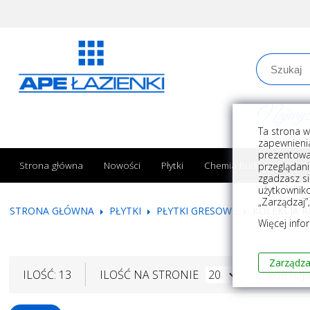
Najwyższe
Ta strona w
zapewnienia
prezentowa
Strona główna
Nowości
Płytki
Chemia budowlana
przeglądani
zgadzasz si
użytkownik
„Zarządzaj”
STRONA GŁÓWNA
PŁYTKI
PŁYTKI GRESOWE
KOLEKCJA R
Więcej info
Zarządza
ILOŚĆ: 13
ILOŚĆ NA STRONIE
SORTUJ