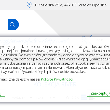
Ul. Kozielska 25.A; 47-100 Strzelce Opolskie
j jakości płytki w dobrej cenie!
ykorzystuje pliki cookie oraz inne technologie od różnych dostawców 
Rej
 pełnej funkcjonalności naszej witryny, usług, do analizowania ruchu 
nia reklam. Do tych celów, gromadzimy dane dotyczące wzorców użyt
Akcesoria do układania płytek
Wyposażenie
Armatura i akceso
a witryny za pomocą plików cookie. Przez wybranie opcji „Zaakceptuj w
ę na udostępnianie danych zebranych przez pliki cookie zewnętrzny
om oraz naszym partnerom reklamowym. Alternatywnie, możesz klikn
, i wybrać na używanie których plików cookie pozwalasz.
IVER
rmacji znajdziesz w naszej
Polityce Prywatności
.
KOLEKCJA RIVER
j
Zaakceptuj 
 WG
WIDOK