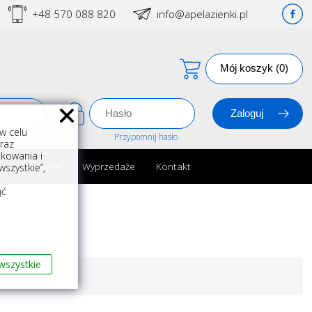
+48 570 088 820
info@apelazienki.pl
Mój koszyk (0)
w celu
estracja
Przypomnij hasło
oraz
kowania i
ria łazienkowe
Wyprzedaże
Kontakt
szystkie”,
m
ąć
wszystkie