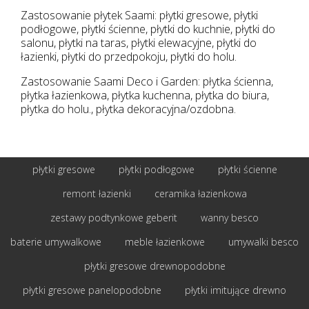
Zastosowanie płytek Saami: płytki gresowe, płytki
podłogowe, płytki ścienne, płytki do kuchnie, płytki do
salonu, płytki na taras, płytki elewacyjne, płytki do
łazienki, płytki do przedpokoju, płytki do holu.
Zastosowanie Saami Deco i Garden: płytka ścienna,
płytka łazienkowa, płytka kuchenna, płytka do biura,
płytka do holu., płytka dekoracyjna/ozdobna.
płytki gresowe
płytki podłogowe
płytki ścienne
remont łazienki
ceramika łazienkowa
zestawy podtynkowe geberit
wanny besco
baterie umywalkowe
meble łazienkowe
umywalki besco
płytki gresowe drewnopodobne
płytki gresowe panelopodobne
płytki imitujące drewno