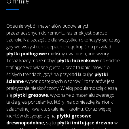
O firmie
Obecnie wybór materiałów budowlanych
przeznaczonych do remontu łazienek jest bardzo
szeroki. Na szczęście dla wszystkich skończyły się czasy,
gdy we wszystkich sklepach chcąc kupić na przykład
płytki podłogowe
mieliśmy dwa dostępne wzory.
Teraz każdy może nabyć
płytki łazienkowe
dokładnie
trafiające we własne gusta. Coraz trudniej mówić o
ścisłych trendach, gdyż na przykład kupując
płytki
ścienne
wybór dostępnych wzorów i rozmiarów jest
praktycznie nieskończony! Wielką popularnością cieszą
się
płytki gresowe
, wykonane z materiału zwanego
także gres porcelaniko, który ma domieszkę kamionki
szlachetnej, kwarcu, skalenia, i kaolinu. Coraz więcej
klientów decyduje się na
płytki gresowe
drewnopodobne
, są to
płytki imitujące drewno
w