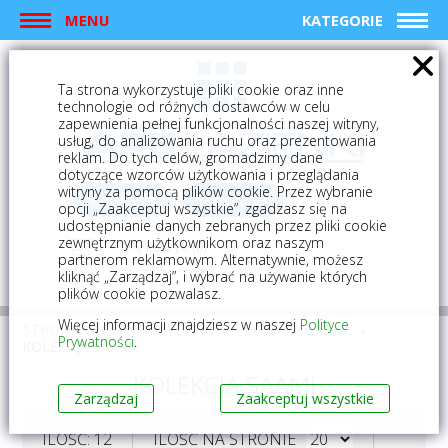
MENU
KATEGORIE
Ta strona wykorzystuje pliki cookie oraz inne
technologie od różnych dostawców w celu
zapewnienia pełnej funkcjonalności naszej witryny,
usług, do analizowania ruchu oraz prezentowania
reklam. Do tych celów, gromadzimy dane
dotyczące wzorców użytkowania i przeglądania
witryny za pomocą plików cookie. Przez wybranie
logowanie
rejestracja
opcji „Zaakceptuj wszystkie”, zgadzasz się na
udostępnianie danych zebranych przez pliki cookie
zewnętrznym użytkownikom oraz naszym
Mój koszyk (0)
partnerom reklamowym. Alternatywnie, możesz
kliknąć „Zarządzaj”, i wybrać na używanie których
plików cookie pozwalasz.
Więcej informacji znajdziesz w naszej
Polityce
STRONA GŁÓWNA
PŁYTKI
PŁYTKI GRESOWE
Prywatności
.
KOLEKCJA SAAMI
KOLEKCJA SAAMI
Zarządzaj
Zaakceptuj wszystkie
ILOŚĆ: 12
ILOŚĆ NA STRONIE