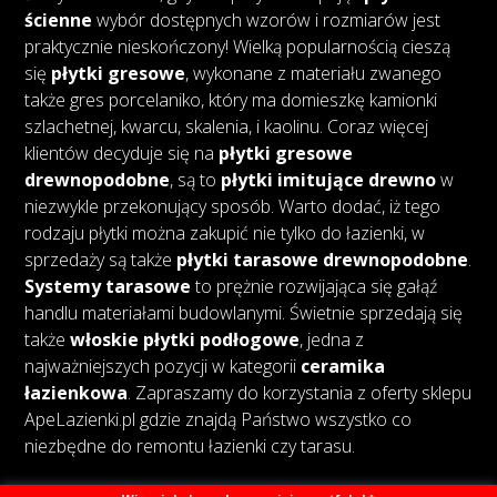
ścienne
wybór dostępnych wzorów i rozmiarów jest
praktycznie nieskończony! Wielką popularnością cieszą
się
płytki gresowe
, wykonane z materiału zwanego
także gres porcelaniko, który ma domieszkę kamionki
szlachetnej, kwarcu, skalenia, i kaolinu. Coraz więcej
klientów decyduje się na
płytki gresowe
drewnopodobne
, są to
płytki imitujące drewno
w
niezwykle przekonujący sposób. Warto dodać, iż tego
rodzaju płytki można zakupić nie tylko do łazienki, w
sprzedaży są także
płytki tarasowe drewnopodobne
.
Systemy tarasowe
to prężnie rozwijająca się gałąź
handlu materiałami budowlanymi. Świetnie sprzedają się
także
włoskie płytki podłogowe
, jedna z
najważniejszych pozycji w kategorii
ceramika
łazienkowa
. Zapraszamy do korzystania z oferty sklepu
ApeLazienki.pl gdzie znajdą Państwo wszystko co
niezbędne do remontu łazienki czy tarasu.