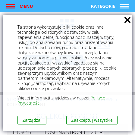
MENU
KATEGORIE
Ta strona wykorzystuje pliki cookie oraz inne
technologie od różnych dostawców w celu
zapewnienia pełnej funkcjonalności naszej witryny,
usług, do analizowania ruchu oraz prezentowania
reklam. Do tych celów, gromadzimy dane
dotyczące wzorców użytkowania i przeglądania
witryny za pomocą plików cookie. Przez wybranie
logowanie
rejestracja
opcji „Zaakceptuj wszystkie”, zgadzasz się na
udostępnianie danych zebranych przez pliki cookie
zewnętrznym użytkownikom oraz naszym
Mój koszyk (0)
partnerom reklamowym. Alternatywnie, możesz
kliknąć „Zarządzaj”, i wybrać na używanie których
plików cookie pozwalasz.
Więcej informacji znajdziesz w naszej
Polityce
STRONA GŁÓWNA
PŁYTKI
PŁYTKI PODŁOGOWE
Prywatności
.
KOLEKCJA PONENT
KOLEKCJA PONENT
Zarządzaj
Zaakceptuj wszystkie
ILOŚĆ: 6
ILOŚĆ NA STRONIE