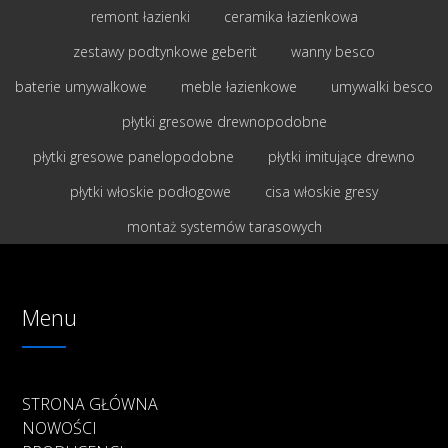
remont łazienki
ceramika łazienkowa
zestawy podtynkowe geberit
wanny besco
baterie umywalkowe
meble łazienkowe
umywalki besco
płytki gresowe drewnopodobne
płytki gresowe panelopodobne
płytki imitujące drewno
płytki włoskie podłogowe
cisa włoskie gresy
montaż systemów tarasowych
Menu
STRONA GŁÓWNA
NOWOŚCI