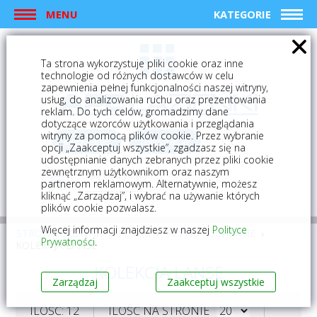
MENU
KATEGORIE
Ta strona wykorzystuje pliki cookie oraz inne
technologie od różnych dostawców w celu
zapewnienia pełnej funkcjonalności naszej witryny,
usług, do analizowania ruchu oraz prezentowania
reklam. Do tych celów, gromadzimy dane
dotyczące wzorców użytkowania i przeglądania
witryny za pomocą plików cookie. Przez wybranie
logowanie
rejestracja
opcji „Zaakceptuj wszystkie”, zgadzasz się na
udostępnianie danych zebranych przez pliki cookie
zewnętrznym użytkownikom oraz naszym
Mój koszyk (0)
partnerom reklamowym. Alternatywnie, możesz
kliknąć „Zarządzaj”, i wybrać na używanie których
plików cookie pozwalasz.
Więcej informacji znajdziesz w naszej
Polityce
STRONA GŁÓWNA
PŁYTKI
PŁYTKI KUCHENNE
Prywatności
.
KOLEKCJA LANSE
KOLEKCJA LANSE
Zarządzaj
Zaakceptuj wszystkie
ILOŚĆ: 12
ILOŚĆ NA STRONIE