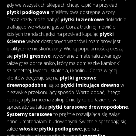
gdy we wszystkich sklepach chcąc kupić na przykład
płytki podłogowe
mieliśmy dwa dostępne wzory.
Teraz każdy może nabyć
płytki łazienkowe
dokładnie
trafiające we własne gusta. Coraz trudniej mówić o
ścisłych trendach, gdyż na przykład kupując
płytki
ścienne
wybór dostępnych wzorów i rozmiarów jest
praktycznie nieskończony! Wielką popularnością cieszą
się
płytki gresowe
, wykonane z materiału zwanego
także gres porcelaniko, który ma domieszkę kamionki
szlachetnej, kwarcu, skalenia, i kaolinu. Coraz więcej
klientów decyduje się na
płytki gresowe
drewnopodobne
, są to
płytki imitujące drewno
w
niezwykle przekonujący sposób. Warto dodać, iż tego
rodzaju płytki można zakupić nie tylko do łazienki, w
sprzedaży są także
płytki tarasowe drewnopodobne
.
Systemy tarasowe
to prężnie rozwijająca się gałąź
handlu materiałami budowlanymi. Świetnie sprzedają się
także
włoskie płytki podłogowe
, jedna z