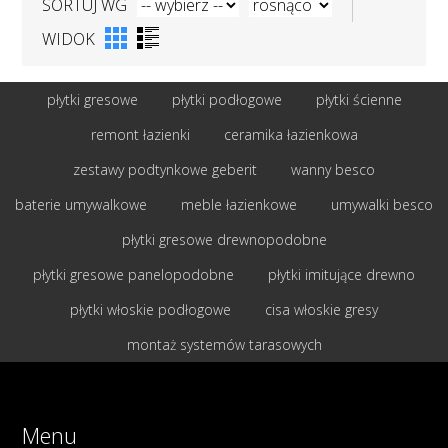
SORTUJ WG
WIDOK
płytki gresowe
płytki podłogowe
płytki ścienne
remont łazienki
ceramika łazienkowa
zestawy podtynkowe geberit
wanny besco
baterie umywalkowe
meble łazienkowe
umywalki besco
płytki gresowe drewnopodobne
płytki gresowe panelopodobne
płytki imitujące drewno
płytki włoskie podłogowe
cisa włoskie gresy
montaż systemów tarasowych
Menu