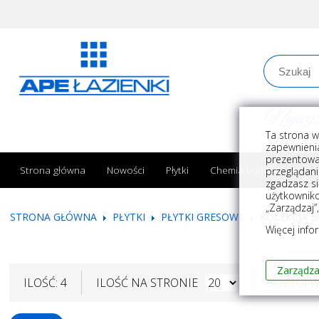
Najwyższe
Ta strona w
zapewnienia
prezentowa
Strona główna
Nowości
Płytki
Chemia budowlana
przeglądani
zgadzasz si
użytkownik
„Zarządzaj”
STRONA GŁÓWNA
PŁYTKI
PŁYTKI GRESOWE
KOLEKCJA 
Więcej info
Zarządza
ILOŚĆ: 4
ILOŚĆ NA STRONIE
SORTUJ 