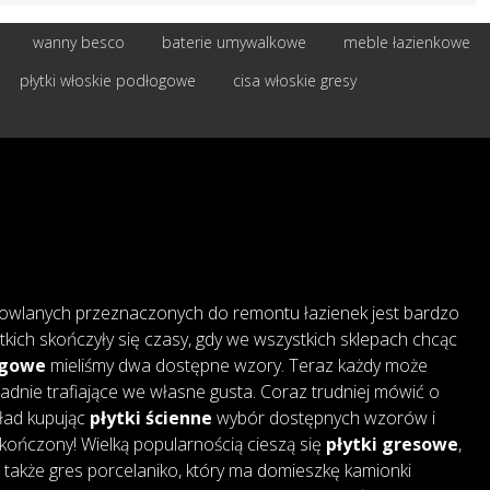
wanny besco
baterie umywalkowe
meble łazienkowe
płytki włoskie podłogowe
cisa włoskie gresy
owlanych przeznaczonych do remontu łazienek jest bardzo
tkich skończyły się czasy, gdy we wszystkich sklepach chcąc
ogowe
mieliśmy dwa dostępne wzory. Teraz każdy może
adnie trafiające we własne gusta. Coraz trudniej mówić o
kład kupując
płytki ścienne
wybór dostępnych wzorów i
skończony! Wielką popularnością cieszą się
płytki gresowe
,
także gres porcelaniko, który ma domieszkę kamionki