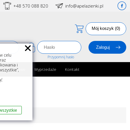
+48 570 088 820
info@apelazienki.pl
Mój koszyk (0)
w celu
estracja
Przypomnij hasło
oraz
kowania i
ria łazienkowe
Wyprzedaże
Kontakt
szystkie”,
m
ąć
wszystkie