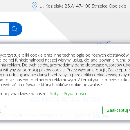
Ul. Kozielska 25.A; 47-100 Strzelce Opolskie
j jakości płytki w dobrej cenie!
ykorzystuje pliki cookie oraz inne technologie od różnych dostawców 
Rej
 pełnej funkcjonalności naszej witryny, usług, do analizowania ruchu 
nia reklam. Do tych celów, gromadzimy dane dotyczące wzorców użyt
Akcesoria do układania płytek
Wyposażenie
Armatura i akceso
a witryny za pomocą plików cookie. Przez wybranie opcji „Zaakceptuj w
ę na udostępnianie danych zebranych przez pliki cookie zewnętrzny
om oraz naszym partnerom reklamowym. Alternatywnie, możesz klikn
, i wybrać na używanie których plików cookie pozwalasz.
BORA-BORA
rmacji znajdziesz w naszej
Polityce Prywatności
.
KOLEKCJA BORA-BORA
j
Zaakceptuj 
WG
WIDOK