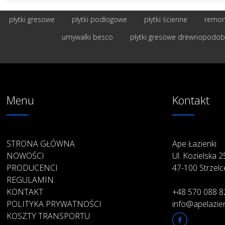
płytki gresowe
płytki podłogowe
płytki ścienne
remont
umywalki besco
płytki gresowe drewnopodo
Menu
Kontakt
STRONA GŁÓWNA
Ape Łazienki
NOWOŚCI
Ul. Kozielska 
PRODUCENCI
47-100 Strzelc
REGULAMIN
KONTAKT
+48 570 088 8
POLITYKA PRYWATNOŚCI
info@apelazien
KOSZTY TRANSPORTU