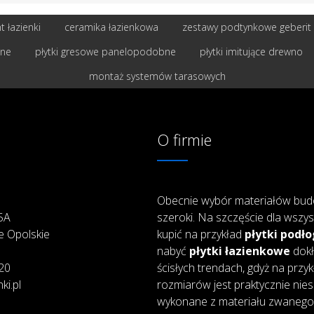
 łazienki
ceramika łazienkowa
zestawy podtynkowe geberit
bne
płytki gresowe panelopodobne
płytki imitujące drewno
montaż systemów tarasowych
O firmie
Obecnie wybór materiałów bud
25A
szeroki. Na szczęście dla wszys
e Opolskie
kupić na przykład
płytki podł
nabyć
płytki łazienkowe
dokł
20
ścisłych trendach, gdyż na przy
ki.pl
rozmiarów jest praktycznie nie
wykonane z materiału zwanego 