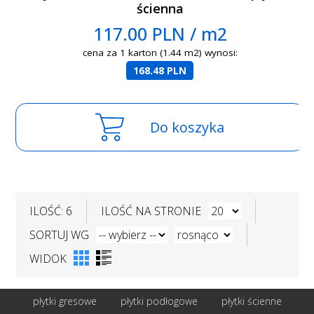
ścienna
117.00 PLN / m2
cena za 1 karton (1.44 m2) wynosi:
168.48 PLN
Do koszyka
ILOŚĆ: 6
ILOŚĆ NA STRONIE
SORTUJ WG
WIDOK
płytki gresowe
płytki podłogowe
płytki ścienne