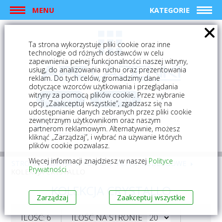
MENU
KATEGORIE
Ta strona wykorzystuje pliki cookie oraz inne
technologie od różnych dostawców w celu
zapewnienia pełnej funkcjonalności naszej witryny,
usług, do analizowania ruchu oraz prezentowania
reklam. Do tych celów, gromadzimy dane
dotyczące wzorców użytkowania i przeglądania
witryny za pomocą plików cookie. Przez wybranie
logowanie
rejestracja
opcji „Zaakceptuj wszystkie”, zgadzasz się na
udostępnianie danych zebranych przez pliki cookie
zewnętrznym użytkownikom oraz naszym
Mój koszyk (0)
partnerom reklamowym. Alternatywnie, możesz
kliknąć „Zarządzaj”, i wybrać na używanie których
plików cookie pozwalasz.
Więcej informacji znajdziesz w naszej
Polityce
STRONA GŁÓWNA
PŁYTKI
PŁYTKI PODŁOGOWE
Prywatności
.
KOLEKCJA CRYSTALLO
KOLEKCJA CRYSTALLO
Zarządzaj
Zaakceptuj wszystkie
ILOŚĆ: 6
ILOŚĆ NA STRONIE