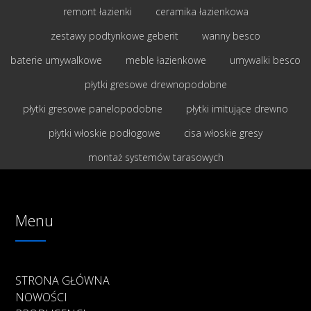
remont łazienki
ceramika łazienkowa
zestawy podtynkowe geberit
wanny besco
baterie umywalkowe
meble łazienkowe
umywalki besco
płytki gresowe drewnopodobne
płytki gresowe panelopodobne
płytki imitujące drewno
płytki włoskie podłogowe
cisa włoskie gresy
montaż systemów tarasowych
Menu
STRONA GŁÓWNA
NOWOŚCI