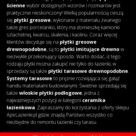
ścienne
wybór dostępnych wzorów i rozmiarów jest
praktycznie nieskończony! Wielką popularnością cieszą
się
płytki gresowe
, wykonane z materiału zwanego
także gres porcelaniko, który ma domieszkę kamionki
szlachetnej, kwarcu, skalenia, i kaolinu. Coraz więcej
klientów decyduje się na
płytki gresowe
drewnopodobne
, są to
płytki imitujące drewno
w
niezwykle przekonujący sposób. Warto dodać, iż tego
rodzaju płytki można zakupić nie tylko do łazienki, w
sprzedaży są także
płytki tarasowe drewnopodobne
.
Systemy tarasowe
to prężnie rozwijająca się gałąź
handlu materiałami budowlanymi. Świetnie sprzedają się
także
włoskie płytki podłogowe
, jedna z
najważniejszych pozycji w kategorii
ceramika
łazienkowa
. Zapraszamy do korzystania z oferty sklepu
ApeLazienki.pl gdzie znajdą Państwo wszystko co
niezbędne do remontu łazienki czy tarasu.