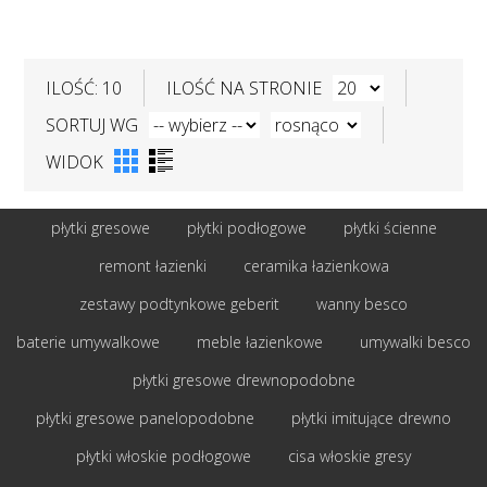
ILOŚĆ: 10
ILOŚĆ NA STRONIE
SORTUJ WG
WIDOK
płytki gresowe
płytki podłogowe
płytki ścienne
remont łazienki
ceramika łazienkowa
zestawy podtynkowe geberit
wanny besco
baterie umywalkowe
meble łazienkowe
umywalki besco
płytki gresowe drewnopodobne
płytki gresowe panelopodobne
płytki imitujące drewno
płytki włoskie podłogowe
cisa włoskie gresy