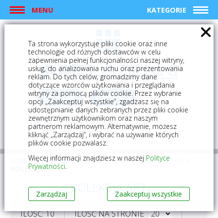
MENU
KATEGORIE
Ta strona wykorzystuje pliki cookie oraz inne
technologie od różnych dostawców w celu
zapewnienia pełnej funkcjonalności naszej witryny,
usług, do analizowania ruchu oraz prezentowania
reklam. Do tych celów, gromadzimy dane
dotyczące wzorców użytkowania i przeglądania
witryny za pomocą plików cookie. Przez wybranie
logowanie
rejestracja
opcji „Zaakceptuj wszystkie”, zgadzasz się na
udostępnianie danych zebranych przez pliki cookie
zewnętrznym użytkownikom oraz naszym
Mój koszyk (0)
partnerom reklamowym. Alternatywnie, możesz
kliknąć „Zarządzaj”, i wybrać na używanie których
plików cookie pozwalasz.
Więcej informacji znajdziesz w naszej
Polityce
STRONA GŁÓWNA
PŁYTKI
PŁYTKI PODŁOGOWE
Prywatności
.
KOLEKCJA ART
KOLEKCJA ART
Zarządzaj
Zaakceptuj wszystkie
ILOŚĆ: 10
ILOŚĆ NA STRONIE