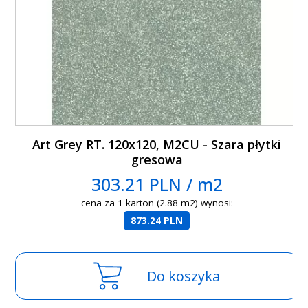
Art Grey RT. 120x120, M2CU - Szara płytki
gresowa
303.21 PLN / m2
cena za 1 karton (2.88 m2) wynosi:
873.24 PLN
Do koszyka