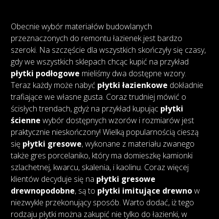
Obecnie wybór materiałów budowlanych
przeznaczonych do remontu łazienek jest bardzo
szeroki. Na szczęście dla wszystkich skończyły się czasy,
gdy we wszystkich sklepach chcąc kupić na przykład
płytki podłogowe
mieliśmy dwa dostępne wzory.
Teraz każdy może nabyć
płytki łazienkowe
dokładnie
trafiające we własne gusta. Coraz trudniej mówić o
ścisłych trendach, gdyż na przykład kupując
płytki
ścienne
wybór dostępnych wzorów i rozmiarów jest
praktycznie nieskończony! Wielką popularnością cieszą
się
płytki gresowe
, wykonane z materiału zwanego
także gres porcelaniko, który ma domieszkę kamionki
szlachetnej, kwarcu, skalenia, i kaolinu. Coraz więcej
klientów decyduje się na
płytki gresowe
drewnopodobne
, są to
płytki imitujące drewno
w
niezwykle przekonujący sposób. Warto dodać, iż tego
rodzaju płytki można zakupić nie tylko do łazienki, w