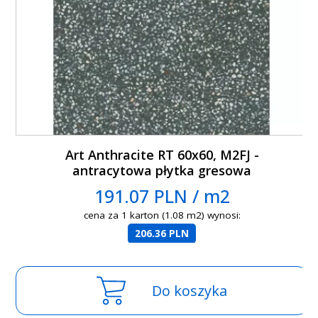
Art Anthracite RT 60x60, M2FJ -
antracytowa płytka gresowa
191.07 PLN / m2
cena za 1 karton (1.08 m2) wynosi:
206.36 PLN
Do koszyka