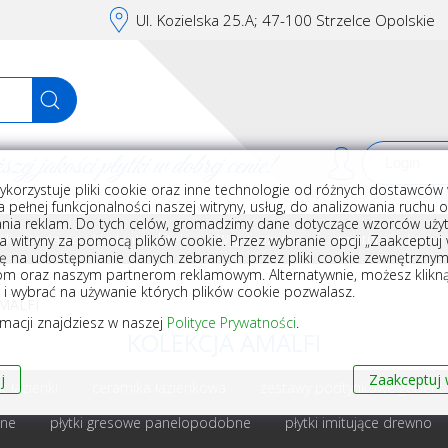
Ul. Kozielska 25.A; 47-100 Strzelce Opolskie
j jakości płytki w dobrej cenie!
ykorzystuje pliki cookie oraz inne technologie od różnych dostawców 
Rej
 pełnej funkcjonalności naszej witryny, usług, do analizowania ruchu 
nia reklam. Do tych celów, gromadzimy dane dotyczące wzorców użyt
Akcesoria do układania płytek
Wyposażenie
Armatura i akceso
a witryny za pomocą plików cookie. Przez wybranie opcji „Zaakceptuj w
ę na udostępnianie danych zebranych przez pliki cookie zewnętrzny
om oraz naszym partnerom reklamowym. Alternatywnie, możesz klikn
, i wybrać na używanie których plików cookie pozwalasz.
MALFI
rmacji znajdziesz w naszej
Polityce Prywatności
.
KOLEKCJA AMALFI
j
Zaakceptuj 
 łazienki
ceramika łazienkowa
zestawy podtynkowe geberit
bne
płytki gresowe panelopodobne
płytki imitujące drewno