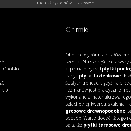
montaż systemów tarasowych
O firmie
Obecnie wybór materiałów bud
25A
szeroki. Na szczęście dla wszys
e Opolskie
kupić na przykład
płytki podł
nabyć
płytki łazienkowe
dokł
20
ścisłych trendach, gdyż na przy
ki.pl
rozmiarów jest praktycznie nie
wykonane z materiału zwanego 
szlachetnej, kwarcu, skalenia, i
gresowe drewnopodobne
, 
sposób. Warto dodać, iż tego ro
są także
płytki tarasowe d