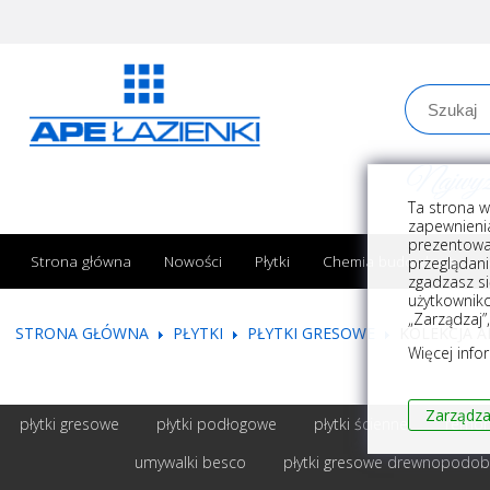
Najwyższe
Ta strona w
zapewnienia
prezentowa
Strona główna
Nowości
Płytki
Chemia budowlana
przeglądani
zgadzasz si
użytkownik
„Zarządzaj”
STRONA GŁÓWNA
PŁYTKI
PŁYTKI GRESOWE
KOLEKCJA A
Więcej info
Zarządza
płytki gresowe
płytki podłogowe
płytki ścienne
remont
umywalki besco
płytki gresowe drewnopodo