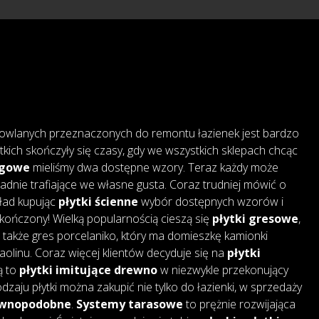
owlanych przeznaczonych do remontu łazienek jest bardzo
tkich skończyły się czasy, gdy we wszystkich sklepach chcąc
ogowe
mieliśmy dwa dostępne wzory. Teraz każdy może
adnie trafiające we własne gusta. Coraz trudniej mówić o
kład kupując
płytki ścienne
wybór dostępnych wzorów i
skończony! Wielką popularnością cieszą się
płytki gresowe
,
także gres porcelaniko, który ma domieszkę kamionki
 kaolinu. Coraz więcej klientów decyduje się na
płytki
są to
płytki imitujące drewno
w niezwykle przekonujący
dzaju płytki można zakupić nie tylko do łazienki, w sprzedaży
rewnopodobne
.
Systemy tarasowe
to prężnie rozwijająca