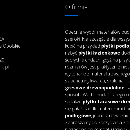
O firmie
Obecnie wybór materiałów bud
25A
szeroki. Na szczęście dla wszys
e Opolskie
kupić na przykład
płytki podł
nabyć
płytki łazienkowe
dokł
20
ścisłych trendach, gdyż na przy
ki.pl
rozmiarów jest praktycznie nie
wykonane z materiału zwanego 
szlachetnej, kwarcu, skalenia, i
gresowe drewnopodobne
, 
sposób. Warto dodać, iż tego ro
są także
płytki tarasowe d
się gałąź handlu materiałami bu
podłogowe
, jedna z najważnie
Zapraszamy do korzystania z of
niezbędne do remontu łazienki 