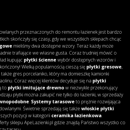
owlanych przeznaczonych do remontu łazienek jest bardzo
tkich skończyły się czasy, gdy we wszystkich sklepach chcąc
ogowe
mieliśmy dwa dostępne wzory. Teraz każdy może
adnie trafiające we własne gusta. Coraz trudniej mówić o
kład kupując
płytki ścienne
wybór dostępnych wzorów i
skończony! Wielką popularnością cieszą się
płytki gresowe
,
także gres porcelaniko, który ma domieszkę kamionki
 kaolinu. Coraz więcej klientów decyduje się na
płytki
są to
płytki imitujące drewno
w niezwykle przekonujący
dzaju płytki można zakupić nie tylko do łazienki, w sprzedaży
rewnopodobne
.
Systemy tarasowe
to prężnie rozwijająca
dowlanymi. Świetnie sprzedają się także
włoskie płytki
jszych pozycji w kategorii
ceramika łazienkowa
.
erty sklepu ApeLazienki.pl gdzie znajdą Państwo wszystko co
czy tarasu.