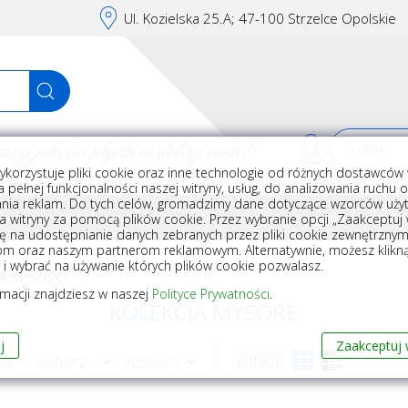
Ul. Kozielska 25.A; 47-100 Strzelce Opolskie
j jakości płytki w dobrej cenie!
ykorzystuje pliki cookie oraz inne technologie od różnych dostawców 
Rej
 pełnej funkcjonalności naszej witryny, usług, do analizowania ruchu 
nia reklam. Do tych celów, gromadzimy dane dotyczące wzorców użyt
Akcesoria do układania płytek
Wyposażenie
Armatura i akceso
a witryny za pomocą plików cookie. Przez wybranie opcji „Zaakceptuj w
ę na udostępnianie danych zebranych przez pliki cookie zewnętrzny
om oraz naszym partnerom reklamowym. Alternatywnie, możesz klikn
, i wybrać na używanie których plików cookie pozwalasz.
JA MYSORE
rmacji znajdziesz w naszej
Polityce Prywatności
.
KOLEKCJA MYSORE
j
Zaakceptuj 
WG
WIDOK