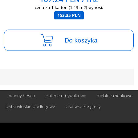
cena za 1 karton (1.43 m2) wynosi:
153.35 PLN
Do koszyka
wanny besco
baterie umywalkowe
meble łazienkowe
płytki włoskie podłogowe
cisa włoskie gresy