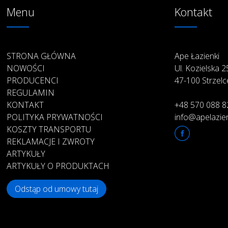
Menu
Kontakt
STRONA GŁÓWNA
Ape Łazienki
NOWOŚCI
Ul. Kozielska 
PRODUCENCI
47-100 Strzelc
REGULAMIN
KONTAKT
+48 570 088 8
POLITYKA PRYWATNOŚCI
info@apelazien
KOSZTY TRANSPORTU
REKLAMACJE I ZWROTY
ARTYKUŁY
ARTYKUŁY O PRODUKTACH
Odstąp od umowy tutaj