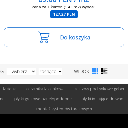
cena za 1 karton (1.43 m2) wynosi:
127.27 PLN
Do koszyka
WG
WIDOK
 łazienki
ceramika łazienkowa
zestawy podtynkowe geberit
bne
płytki gresowe panelopodobne
płytki imitujące drewno
montaż systemów tarasowych