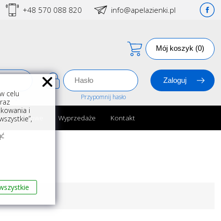
+48 570 088 820
info@apelazienki.pl
Mój koszyk (0)
w celu
estracja
Przypomnij hasło
oraz
kowania i
ria łazienkowe
Wyprzedaże
Kontakt
szystkie”,
m
ąć
wszystkie