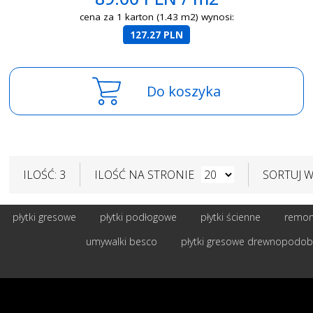
cena za 1 karton (1.43 m2) wynosi:
127.27 PLN
Do koszyka
ILOŚĆ: 3
ILOŚĆ NA STRONIE
SORTUJ 
płytki gresowe
płytki podłogowe
płytki ścienne
remont
umywalki besco
płytki gresowe drewnopodo