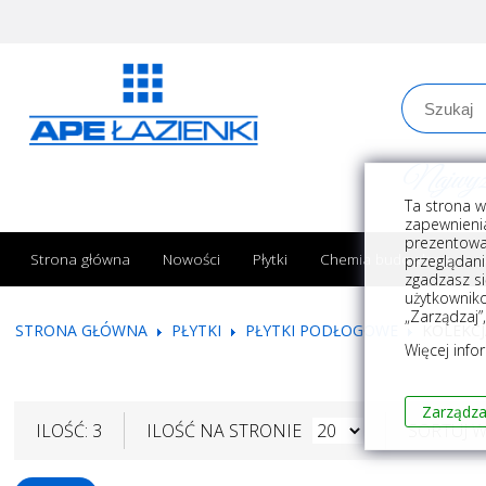
Najwyższe
Ta strona w
zapewnienia
prezentowa
Strona główna
Nowości
Płytki
Chemia budowlana
przeglądani
zgadzasz si
użytkownik
„Zarządzaj”
STRONA GŁÓWNA
PŁYTKI
PŁYTKI PODŁOGOWE
KOLEKC
Więcej info
Zarządza
ILOŚĆ: 3
ILOŚĆ NA STRONIE
SORTUJ 