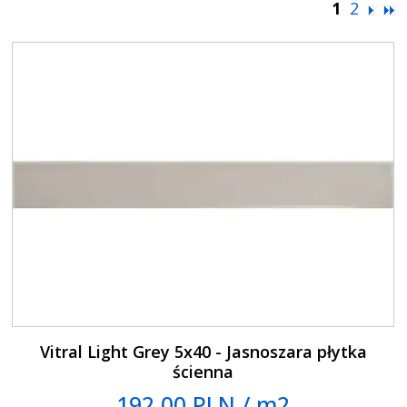
1
2
Vitral Light Grey 5x40 - Jasnoszara płytka
ścienna
192.00 PLN / m2