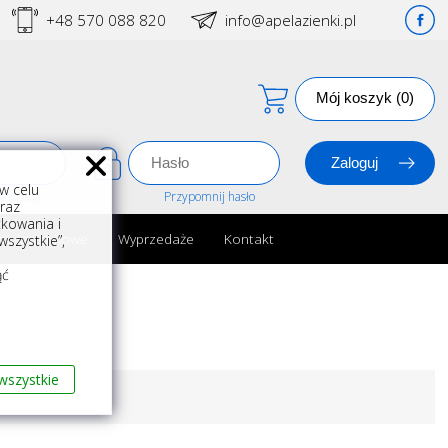
+48 570 088 820
info@apelazienki.pl
Mój koszyk (0)
w celu
estracja
Przypomnij hasło
oraz
kowania i
ria łazienkowe
Wyprzedaże
Kontakt
szystkie”,
m
ąć
wszystkie