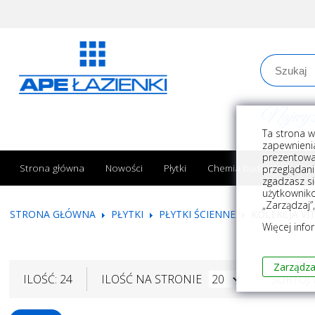
Najwyższe
Ta strona w
zapewnienia
prezentowa
Strona główna
Nowości
Płytki
Chemia budowlana
przeglądani
zgadzasz si
użytkownik
„Zarządzaj”
STRONA GŁÓWNA
PŁYTKI
PŁYTKI ŚCIENNE
KOLEKCJA VI
Więcej info
Zarządza
ILOŚĆ: 24
ILOŚĆ NA STRONIE
SORTUJ