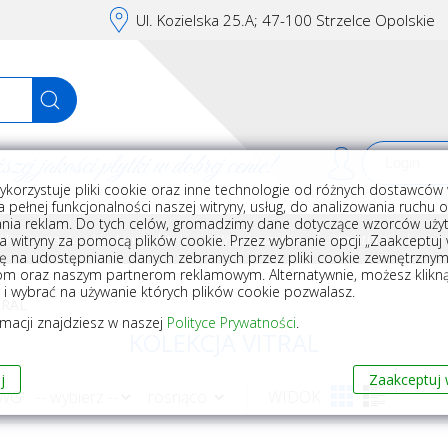
Ul. Kozielska 25.A; 47-100 Strzelce Opolskie
j jakości płytki w dobrej cenie!
ykorzystuje pliki cookie oraz inne technologie od różnych dostawców 
Rej
 pełnej funkcjonalności naszej witryny, usług, do analizowania ruchu 
nia reklam. Do tych celów, gromadzimy dane dotyczące wzorców użyt
Akcesoria do układania płytek
Wyposażenie
Armatura i akceso
a witryny za pomocą plików cookie. Przez wybranie opcji „Zaakceptuj w
ę na udostępnianie danych zebranych przez pliki cookie zewnętrzny
om oraz naszym partnerom reklamowym. Alternatywnie, możesz klikn
, i wybrać na używanie których plików cookie pozwalasz.
TRAL
rmacji znajdziesz w naszej
Polityce Prywatności
.
KOLEKCJA VITRAL
j
Zaakceptuj 
 WG
WIDOK