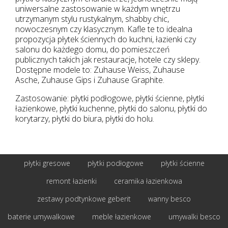
uniwersalne zastosowanie w każdym wnętrzu
utrzymanym stylu rustykalnym, shabby chic,
nowoczesnym czy klasycznym. Kafle te to idealna
propozycja płytek ściennych do kuchni, łazienki czy
salonu do każdego domu, do pomieszczeń
publicznych takich jak restauracje, hotele czy sklepy.
Dostępne modele to: Zuhause Weiss, Zuhause
Asche, Zuhause Gips i Zuhause Graphite.
Zastosowanie: płytki podłogowe, płytki ścienne, płytki
łazienkowe, płytki kuchenne, płytki do salonu, płytki do
korytarzy, płytki do biura, płytki do holu.
płytki gresowe
płytki podłogowe
płytki ścienne
remont łazienki
ceramika łazienkowa
zestawy podtynkowe geberit
wanny besco
baterie umywalkowe
meble łazienkowe
umywalki besco