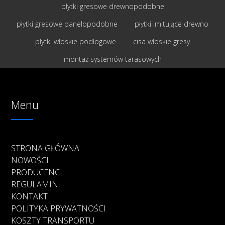
płytki gresowe drewnopodobne
płytki gresowe panelopodobne
płytki imitujące drewno
płytki włoskie podłogowe
cisa włoskie gresy
montaż systemów tarasowych
Menu
STRONA GŁÓWNA
NOWOŚCI
PRODUCENCI
REGULAMIN
KONTAKT
POLITYKA PRYWATNOŚCI
KOSZTY TRANSPORTU