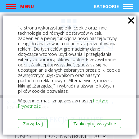
MENU
KATEGORIE
Ta strona wykorzystuje pliki cookie oraz inne
technologie od różnych dostawców w celu
zapewnienia pełnej funkcjonalności naszej witryny,
usług, do analizowania ruchu oraz prezentowania
reklam. Do tych celów, gromadzimy dane
dotyczące wzorców użytkowania i przeglądania
witryny za pomocą plików cookie. Przez wybranie
logowanie
rejestracja
opcji „Zaakceptuj wszystkie”, zgadzasz się na
udostępnianie danych zebranych przez pliki cookie
zewnętrznym użytkownikom oraz naszym
Mój koszyk (0)
partnerom reklamowym. Alternatywnie, możesz
kliknąć „Zarządzaj”, i wybrać na używanie których
plików cookie pozwalasz.
Więcej informacji znajdziesz w naszej
Polityce
STRONA GŁÓWNA
PŁYTKI
PŁYTKI GRESOWE
Prywatności
.
KOLEKCJA ZUHAUSE
KOLEKCJA ZUHAUSE
Zarządzaj
Zaakceptuj wszystkie
ILOŚĆ: 7
ILOŚĆ NA STRONIE