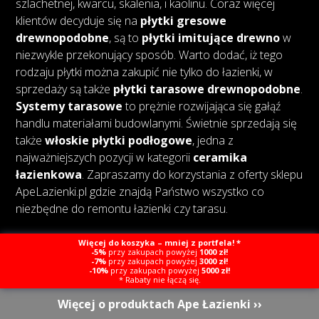
szlachetnej, kwarcu, skalenia, i kaolinu. Coraz więcej
klientów decyduje się na
płytki gresowe
drewnopodobne
, są to
płytki imitujące drewno
w
niezwykle przekonujący sposób. Warto dodać, iż tego
rodzaju płytki można zakupić nie tylko do łazienki, w
sprzedaży są także
płytki tarasowe drewnopodobne
.
Systemy tarasowe
to prężnie rozwijająca się gałąź
handlu materiałami budowlanymi. Świetnie sprzedają się
także
włoskie płytki podłogowe
, jedna z
najważniejszych pozycji w kategorii
ceramika
łazienkowa
. Zapraszamy do korzystania z oferty sklepu
ApeLazienki.pl gdzie znajdą Państwo wszystko co
niezbędne do remontu łazienki czy tarasu.
Więcej do koszyka – mniej z portfela! *
-5%
przy zakupach powyżej
1000 zł!
-7%
przy zakupach powyżej
3000 zł!
-10%
przy zakupach powyżej
5000 zł!
Copyright © Ape Łazienki
Created by Webcat
* Rabaty nie łączą się.
Więcej o produktach Ape Łazienki ››