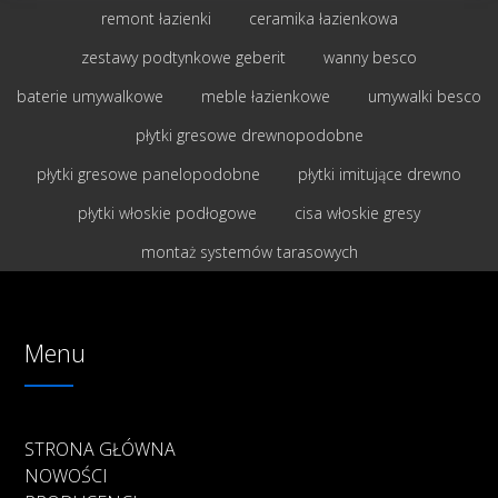
remont łazienki
ceramika łazienkowa
zestawy podtynkowe geberit
wanny besco
baterie umywalkowe
meble łazienkowe
umywalki besco
płytki gresowe drewnopodobne
płytki gresowe panelopodobne
płytki imitujące drewno
płytki włoskie podłogowe
cisa włoskie gresy
montaż systemów tarasowych
Menu
STRONA GŁÓWNA
NOWOŚCI