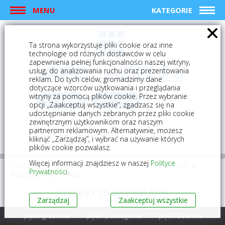
MENU
KATEGORIE
Ta strona wykorzystuje pliki cookie oraz inne
technologie od różnych dostawców w celu
zapewnienia pełnej funkcjonalności naszej witryny,
usług, do analizowania ruchu oraz prezentowania
reklam. Do tych celów, gromadzimy dane
dotyczące wzorców użytkowania i przeglądania
witryny za pomocą plików cookie. Przez wybranie
logowanie
rejestracja
opcji „Zaakceptuj wszystkie”, zgadzasz się na
udostępnianie danych zebranych przez pliki cookie
zewnętrznym użytkownikom oraz naszym
Mój koszyk (0)
partnerom reklamowym. Alternatywnie, możesz
kliknąć „Zarządzaj”, i wybrać na używanie których
plików cookie pozwalasz.
Więcej informacji znajdziesz w naszej
Polityce
STRONA GŁÓWNA
PŁYTKI
PŁYTKI PODŁOGOWE
Prywatności
.
KOLEKCJA MY SPACE
KOLEKCJA MY SPACE
Zarządzaj
Zaakceptuj wszystkie
płytki gresowe
płytki podłogowe
płytki ścienne