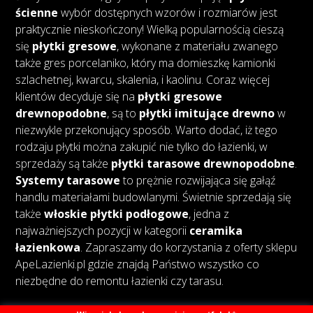
ścienne
wybór dostępnych wzorów i rozmiarów jest
praktycznie nieskończony! Wielką popularnością cieszą
się
płytki gresowe
, wykonane z materiału zwanego
także gres porcelaniko, który ma domieszkę kamionki
szlachetnej, kwarcu, skalenia, i kaolinu. Coraz więcej
klientów decyduje się na
płytki gresowe
drewnopodobne
, są to
płytki imitujące drewno
w
niezwykle przekonujący sposób. Warto dodać, iż tego
rodzaju płytki można zakupić nie tylko do łazienki, w
sprzedaży są także
płytki tarasowe drewnopodobne
.
Systemy tarasowe
to prężnie rozwijająca się gałąź
handlu materiałami budowlanymi. Świetnie sprzedają się
także
włoskie płytki podłogowe
, jedna z
najważniejszych pozycji w kategorii
ceramika
łazienkowa
. Zapraszamy do korzystania z oferty sklepu
ApeLazienki.pl gdzie znajdą Państwo wszystko co
niezbędne do remontu łazienki czy tarasu.