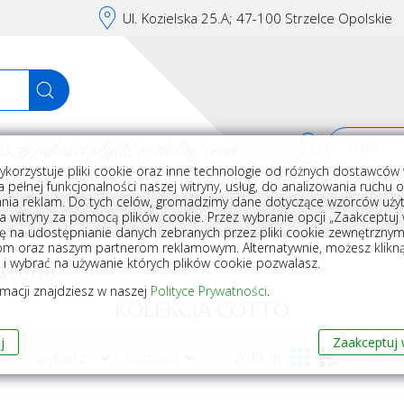
Ul. Kozielska 25.A; 47-100 Strzelce Opolskie
j jakości płytki w dobrej cenie!
ykorzystuje pliki cookie oraz inne technologie od różnych dostawców 
Rej
 pełnej funkcjonalności naszej witryny, usług, do analizowania ruchu 
nia reklam. Do tych celów, gromadzimy dane dotyczące wzorców użyt
Akcesoria do układania płytek
Wyposażenie
Armatura i akceso
a witryny za pomocą plików cookie. Przez wybranie opcji „Zaakceptuj w
ę na udostępnianie danych zebranych przez pliki cookie zewnętrzny
om oraz naszym partnerom reklamowym. Alternatywnie, możesz klikn
, i wybrać na używanie których plików cookie pozwalasz.
JA COTTO
rmacji znajdziesz w naszej
Polityce Prywatności
.
KOLEKCJA COTTO
j
Zaakceptuj 
WG
WIDOK