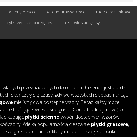
wanny besco
baterie umywalkowe
meble łazienkowe
płytki włoskie podłogowe
cisa włoskie gresy
owlanych przeznaczonych do remontu łazienek jest bardzo
tkich skończyły się czasy, gdy we wszystkich sklepach chcąc
ogowe
mieliśmy dwa dostępne wzory. Teraz każdy może
adnie trafiające we własne gusta. Coraz trudniej mówić o
kład kupując
płytki ścienne
wybór dostępnych wzorów i
skończony! Wielką popularnością cieszą się
płytki gresowe
,
także gres porcelaniko, który ma domieszkę kamionki