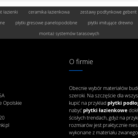
 łazienki
ceramika łazienkowa
zestawy podtynkowe geberit
bne
płytki gresowe panelopodobne
płytki imitujące drewno
montaż systemów tarasowych
O firmie
Obecnie wybór materiałów bud
25A
szeroki. Na szczęście dla wszys
e Opolskie
kupić na przykład
płytki podł
nabyć
płytki łazienkowe
dokł
20
ścisłych trendach, gdyż na przy
ki.pl
rozmiarów jest praktycznie nie
wykonane z materiału zwanego 