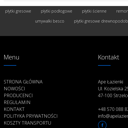
płytki gresowe
płytki podłogowe
płytki ścienne
remont
umywalki besco
płytki gresowe drewnopodo
Menu
Kontakt
STRONA GŁÓWNA
Ape Łazienki
NOWOŚCI
Ul. Kozielska 
PRODUCENCI
47-100 Strzelc
REGULAMIN
KONTAKT
+48 570 088 8
POLITYKA PRYWATNOŚCI
info@apelazien
KOSZTY TRANSPORTU