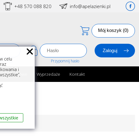
+48 570 088 820
info@apelazienki.pl
Mój koszyk (0)
w celu
estracja
Przypomnij hasło
oraz
kowania i
ria łazienkowe
Wyprzedaże
Kontakt
szystkie”,
m
ąć
wszystkie