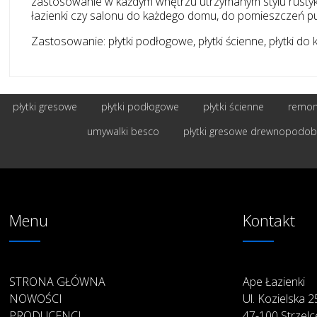
zastosowanie w każdym wnętrzu utrzymanym stylu rustykal
łazienki czy salonu do każdego domu, do pomieszczeń publ
Zastosowanie: płytki podłogowe, płytki ścienne, płytki do kuc
płytki gresowe
płytki podłogowe
płytki ścienne
remont
umywalki besco
płytki gresowe drewnopodo
Menu
Kontakt
STRONA GŁÓWNA
Ape Łazienki
NOWOŚCI
Ul. Kozielska 
PRODUCENCI
47-100 Strzelc