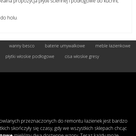
alna propozycja płytki ściennej i podłogowe do kuchni,
 do holu.
wanny besco
baterie umywalkowe
meble łazienkowe
płytki włoskie podłogowe
cisa włoskie gresy
owlanych przeznaczonych do remontu łazienek jest bardzo
tkich skończyły się czasy, gdy we wszystkich sklepach chcąc
ogowe
mieliśmy dwa dostępne wzory. Teraz każdy może