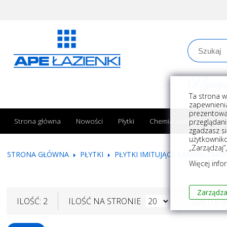
Najwyższe
Ta strona w
zapewnienia
prezentowa
Strona główna
Nowości
Płytki
Chemia budowlana
przeglądani
zgadzasz si
użytkownik
„Zarządzaj”
STRONA GŁÓWNA
PŁYTKI
PŁYTKI IMITUJĄCE KAMIEŃ I MA
Więcej info
Zarządza
ILOŚĆ: 2
ILOŚĆ NA STRONIE
SORTUJ 