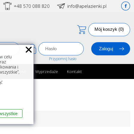
+48 570 088 820
info@apelazienki.pl
Mój koszyk (0)
w celu
estracja
Przypomnij hasło
oraz
kowania i
ria łazienkowe
Wyprzedaże
Kontakt
szystkie”,
m
ąć
wszystkie