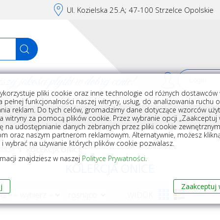
Ul. Kozielska 25.A; 47-100 Strzelce Opolskie
j jakości płytki w dobrej cenie!
ykorzystuje pliki cookie oraz inne technologie od różnych dostawców 
Rej
 pełnej funkcjonalności naszej witryny, usług, do analizowania ruchu 
nia reklam. Do tych celów, gromadzimy dane dotyczące wzorców użyt
Akcesoria do układania płytek
Wyposażenie
Armatura i akceso
a witryny za pomocą plików cookie. Przez wybranie opcji „Zaakceptuj w
ę na udostępnianie danych zebranych przez pliki cookie zewnętrzny
om oraz naszym partnerom reklamowym. Alternatywnie, możesz klikn
, i wybrać na używanie których plików cookie pozwalasz.
RMUR
KOLEKCJA ONICE
rmacji znajdziesz w naszej
Polityce Prywatności
.
KOLEKCJA ONICE
j
Zaakceptuj 
WG
WIDOK