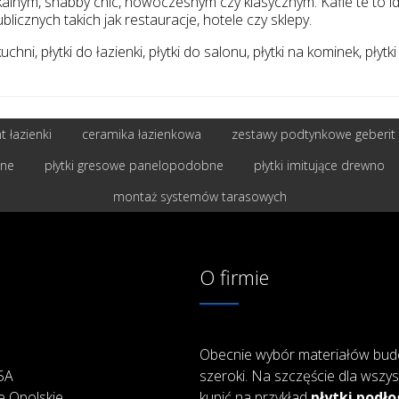
nym, shabby chic, nowoczesnym czy klasycznym. Kafle te to ide
icznych takich jak restauracje, hotele czy sklepy.
hni, płytki do łazienki, płytki do salonu, płytki na kominek, płytki
 łazienki
ceramika łazienkowa
zestawy podtynkowe geberit
bne
płytki gresowe panelopodobne
płytki imitujące drewno
montaż systemów tarasowych
O firmie
Obecnie wybór materiałów bud
25A
szeroki. Na szczęście dla wszys
e Opolskie
kupić na przykład
płytki podł