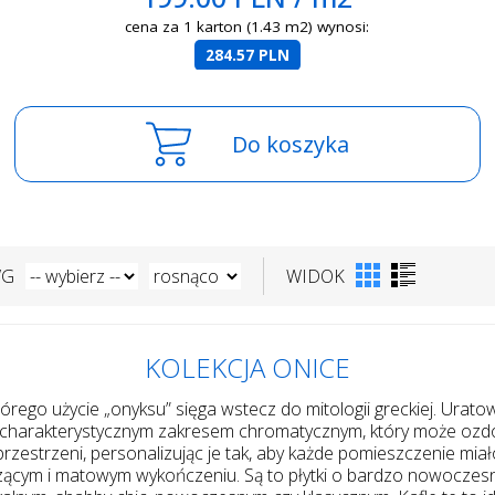
cena za 1 karton (1.43 m2) wynosi:
284.57 PLN
Do koszyka
WG
WIDOK
KOLEKCJA ONICE
órego użycie „onyksu” sięga wstecz do mitologii greckiej. Urat
ię charakterystycznym zakresem chromatycznym, który może ozdo
zestrzeni, personalizując je tak, aby każde pomieszczenie mia
zącym i matowym wykończeniu. Są to płytki o bardzo nowoczes