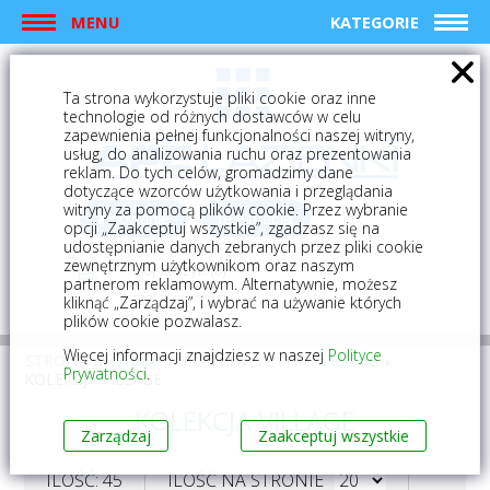
MENU
KATEGORIE
Ta strona wykorzystuje pliki cookie oraz inne
technologie od różnych dostawców w celu
zapewnienia pełnej funkcjonalności naszej witryny,
usług, do analizowania ruchu oraz prezentowania
reklam. Do tych celów, gromadzimy dane
dotyczące wzorców użytkowania i przeglądania
witryny za pomocą plików cookie. Przez wybranie
logowanie
rejestracja
opcji „Zaakceptuj wszystkie”, zgadzasz się na
udostępnianie danych zebranych przez pliki cookie
zewnętrznym użytkownikom oraz naszym
Mój koszyk (0)
partnerom reklamowym. Alternatywnie, możesz
kliknąć „Zarządzaj”, i wybrać na używanie których
plików cookie pozwalasz.
Więcej informacji znajdziesz w naszej
Polityce
STRONA GŁÓWNA
PŁYTKI
PŁYTKI ŚCIENNE
Prywatności
.
KOLEKCJA VILLAGE
KOLEKCJA VILLAGE
Zarządzaj
Zaakceptuj wszystkie
ILOŚĆ: 45
ILOŚĆ NA STRONIE