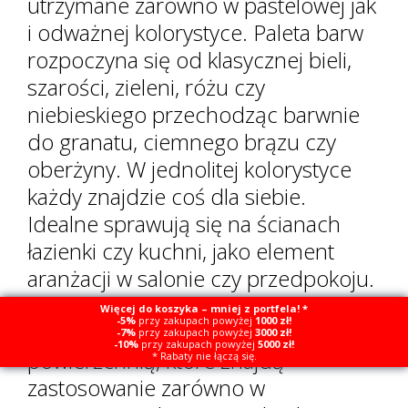
utrzymane zarówno w pastelowej jak
i odważnej kolorystyce. Paleta barw
rozpoczyna się od klasycznej bieli,
szarości, zieleni, różu czy
niebieskiego przechodząc barwnie
do granatu, ciemnego brązu czy
oberżyny. W jednolitej kolorystyce
każdy znajdzie coś dla siebie.
Idealne sprawują się na ścianach
łazienki czy kuchni, jako element
aranżacji w salonie czy przedpokoju.
Są to proste kafle o ponadczasowym
Więcej do koszyka – mniej z portfela! *
-5%
przy zakupach powyżej
1000 zł!
wyglądzie z gładką błyszczącą
-7%
przy zakupach powyżej
3000 zł!
-10%
przy zakupach powyżej
5000 zł!
powierzchnią, które znajdą
* Rabaty nie łączą się.
zastosowanie zarówno w