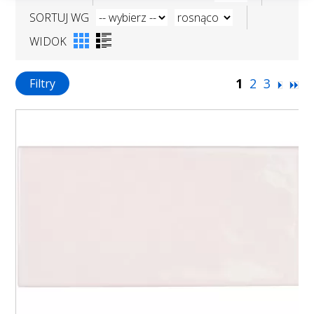
SORTUJ WG
WIDOK
1
2
3
Filtry