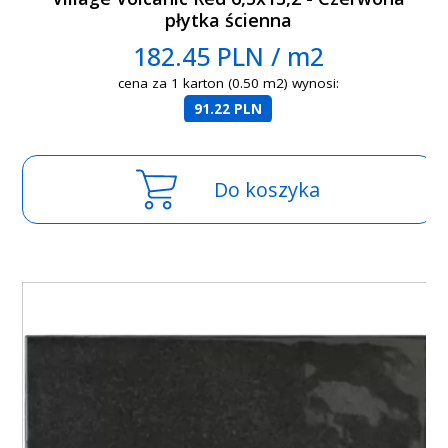
płytka ścienna
182.45 PLN / m2
cena za 1 karton (0.50 m2) wynosi:
91.22 PLN
Do koszyka