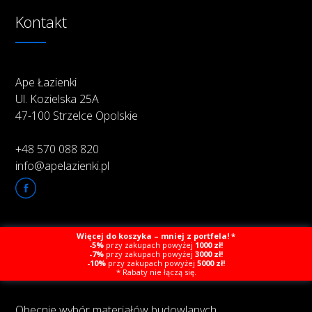
Kontakt
Ape Łazienki
Ul. Kozielska 25A
47-100 Strzelce Opolskie
+48 570 088 820
info@apelazienki.pl
Więcej do koszyka – mniej z portfela! *
O firmie
-5%
przy zakupach powyżej
1000 zł!
-7%
przy zakupach powyżej
3000 zł!
-10%
przy zakupach powyżej
5000 zł!
* Rabaty nie łączą się.
Obecnie wybór materiałów budowlanych