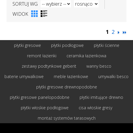
SORTUJ WG
WIDOK
1
2
płytki gresowe
płytki podłogowe
płytki ścienne
remont łazienki
ceramika łazienkowa
zestawy podtynkowe geberit
wanny besco
baterie umywalkowe
meble łazienkowe
umywalki besco
płytki gresowe drewnopodobne
płytki gresowe panelopodobne
płytki imitujące drewno
płytki włoskie podłogowe
cisa włoskie gresy
montaż systemów tarasowych