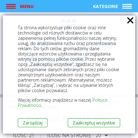
MENU
KATEGORIE
Ta strona wykorzystuje pliki cookie oraz inne
technologie od różnych dostawców w celu
zapewnienia pełnej funkcjonalności naszej witryny,
usług, do analizowania ruchu oraz prezentowania
reklam. Do tych celów, gromadzimy dane
dotyczące wzorców użytkowania i przeglądania
witryny za pomocą plików cookie. Przez wybranie
logowanie
rejestracja
opcji „Zaakceptuj wszystkie”, zgadzasz się na
udostępnianie danych zebranych przez pliki cookie
zewnętrznym użytkownikom oraz naszym
Mój koszyk (0)
partnerom reklamowym. Alternatywnie, możesz
kliknąć „Zarządzaj”, i wybrać na używanie których
plików cookie pozwalasz.
Więcej informacji znajdziesz w naszej
Polityce
STRONA GŁÓWNA
PŁYTKI
PŁYTKI KUCHENNE
Prywatności
.
KOLEKCJA ESCAMA WALL
KOLEKCJA ESCAMA WALL
Zarządzaj
Zaakceptuj wszystkie
ILOŚĆ: 21
ILOŚĆ NA STRONIE