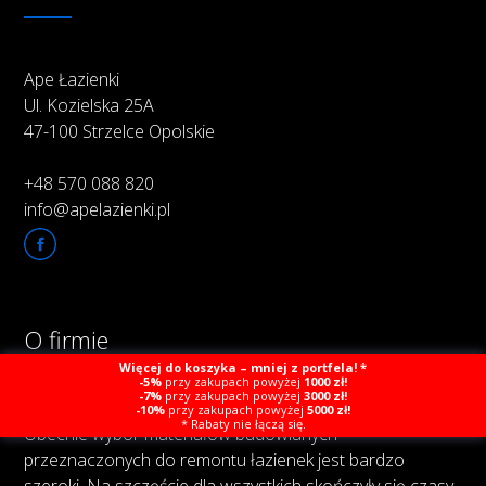
Ape Łazienki
Ul. Kozielska 25A
47-100 Strzelce Opolskie
+48 570 088 820
info@apelazienki.pl
O firmie
Więcej do koszyka – mniej z portfela! *
-5%
przy zakupach powyżej
1000 zł!
-7%
przy zakupach powyżej
3000 zł!
-10%
przy zakupach powyżej
5000 zł!
* Rabaty nie łączą się.
Obecnie wybór materiałów budowlanych
przeznaczonych do remontu łazienek jest bardzo