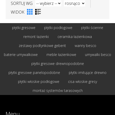
SORTUJ WG
WIDOK
płytki gresowe
płytki podłogowe
płytki ścienne
remont łazienki
ceramika łazienkowa
zestawy podtynkowe geberit
wanny besco
baterie umywalkowe
meble łazienkowe
umywalki besco
płytki gresowe drewnopodobne
płytki gresowe panelopodobne
płytki imitujące drewno
płytki włoskie podłogowe
cisa włoskie gresy
montaż systemów tarasowych
Menu