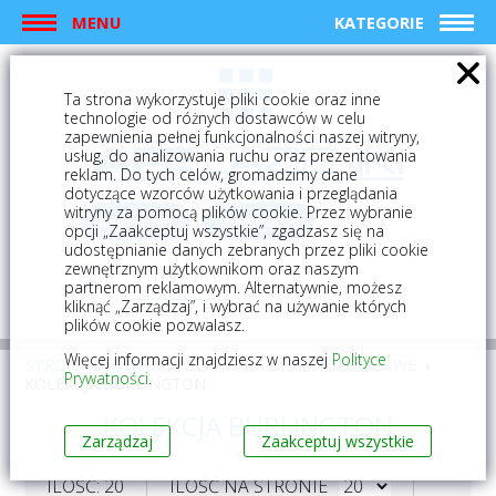
MENU
KATEGORIE
Ta strona wykorzystuje pliki cookie oraz inne
technologie od różnych dostawców w celu
zapewnienia pełnej funkcjonalności naszej witryny,
usług, do analizowania ruchu oraz prezentowania
reklam. Do tych celów, gromadzimy dane
dotyczące wzorców użytkowania i przeglądania
witryny za pomocą plików cookie. Przez wybranie
logowanie
rejestracja
opcji „Zaakceptuj wszystkie”, zgadzasz się na
udostępnianie danych zebranych przez pliki cookie
zewnętrznym użytkownikom oraz naszym
Mój koszyk (0)
partnerom reklamowym. Alternatywnie, możesz
kliknąć „Zarządzaj”, i wybrać na używanie których
plików cookie pozwalasz.
Więcej informacji znajdziesz w naszej
Polityce
STRONA GŁÓWNA
PŁYTKI
PŁYTKI PODŁOGOWE
Prywatności
.
KOLEKCJA BURLINGTON
KOLEKCJA BURLINGTON
Zarządzaj
Zaakceptuj wszystkie
ILOŚĆ: 20
ILOŚĆ NA STRONIE