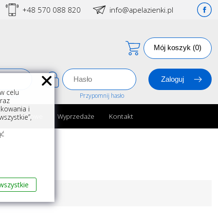
+48 570 088 820
info@apelazienki.pl
Mój koszyk (0)
w celu
estracja
Przypomnij hasło
oraz
kowania i
ria łazienkowe
Wyprzedaże
Kontakt
szystkie”,
m
ąć
wszystkie