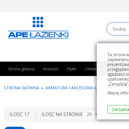
Najwyższe
Ta strona w
zapewnienia
prezentowa
Strona główna
Nowości
Płytki
Chemia budowlana
przeglądani
zgadzasz si
użytkownik
„Zarządzaj”
STRONA GŁÓWNA
ARMATURA I AKCESORIA ŁAZIENKOWE
A
Więcej info
Zarządza
ILOŚĆ: 17
ILOŚĆ NA STRONIE
SORTUJ