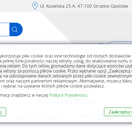
Ul. Kozielska 25.A; 47-100 Strzelce Opolskie
j jakości płytki w dobrej cenie!
ykorzystuje pliki cookie oraz inne technologie od różnych dostawców 
Rej
 pełnej funkcjonalności naszej witryny, usług, do analizowania ruchu 
nia reklam. Do tych celów, gromadzimy dane dotyczące wzorców użyt
Akcesoria do układania płytek
Wyposażenie
Armatura i akceso
a witryny za pomocą plików cookie. Przez wybranie opcji „Zaakceptuj w
ę na udostępnianie danych zebranych przez pliki cookie zewnętrzny
om oraz naszym partnerom reklamowym. Alternatywnie, możesz klikn
, i wybrać na używanie których plików cookie pozwalasz.
KCESORIA ŁAZIENKOWE
KOLEKCJA CIRCUM
rmacji znajdziesz w naszej
Polityce Prywatności
.
KOLEKCJA CIRCUM
j
Zaakceptuj 
 WG
WIDOK