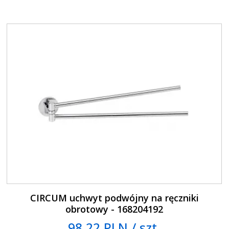
CIRCUM uchwyt podwójny na ręczniki
obrotowy - 168204192
98.22 PLN / szt.