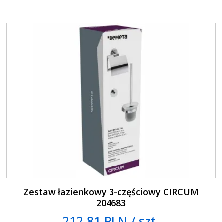
Zestaw łazienkowy 3-częściowy CIRCUM
204683
212.81 PLN / szt.