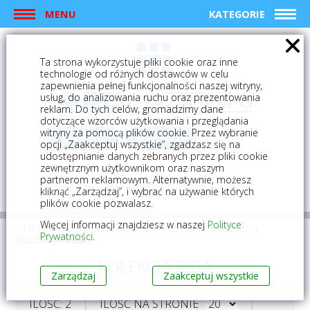
MENU
KATEGORIE
Ta strona wykorzystuje pliki cookie oraz inne
technologie od różnych dostawców w celu
zapewnienia pełnej funkcjonalności naszej witryny,
usług, do analizowania ruchu oraz prezentowania
reklam. Do tych celów, gromadzimy dane
dotyczące wzorców użytkowania i przeglądania
witryny za pomocą plików cookie. Przez wybranie
logowanie
rejestracja
opcji „Zaakceptuj wszystkie”, zgadzasz się na
udostępnianie danych zebranych przez pliki cookie
zewnętrznym użytkownikom oraz naszym
Mój koszyk (0)
partnerom reklamowym. Alternatywnie, możesz
kliknąć „Zarządzaj”, i wybrać na używanie których
plików cookie pozwalasz.
Więcej informacji znajdziesz w naszej
Polityce
STRONA GŁÓWNA
PŁYTKI
PŁYTKI KUCHENNE
Prywatności
.
KOLEKCJA RIGA
KOLEKCJA RIGA
Zarządzaj
Zaakceptuj wszystkie
ILOŚĆ: 2
ILOŚĆ NA STRONIE