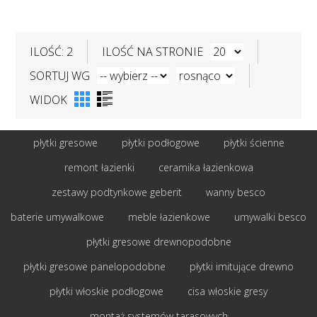
ILOŚĆ: 2
ILOŚĆ NA STRONIE
SORTUJ WG
WIDOK
płytki gresowe
płytki podłogowe
płytki ścienne
remont łazienki
ceramika łazienkowa
zestawy podtynkowe geberit
wanny besco
baterie umywalkowe
meble łazienkowe
umywalki besco
płytki gresowe drewnopodobne
płytki gresowe panelopodobne
płytki imitujące drewno
płytki włoskie podłogowe
cisa włoskie gresy
montaż systemów tarasowych