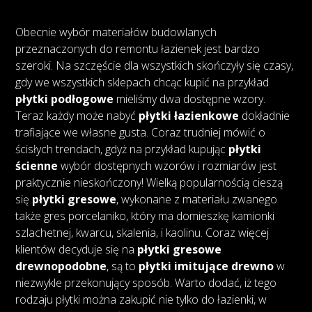
Obecnie wybór materiałów budowlanych
przeznaczonych do remontu łazienek jest bardzo
szeroki. Na szczęście dla wszystkich skończyły się czasy,
gdy we wszystkich sklepach chcąc kupić na przykład
płytki podłogowe
mieliśmy dwa dostępne wzory.
Teraz każdy może nabyć
płytki łazienkowe
dokładnie
trafiające we własne gusta. Coraz trudniej mówić o
ścisłych trendach, gdyż na przykład kupując
płytki
ścienne
wybór dostępnych wzorów i rozmiarów jest
praktycznie nieskończony! Wielką popularnością cieszą
się
płytki gresowe
, wykonane z materiału zwanego
także gres porcelaniko, który ma domieszkę kamionki
szlachetnej, kwarcu, skalenia, i kaolinu. Coraz więcej
klientów decyduje się na
płytki gresowe
drewnopodobne
, są to
płytki imitujące drewno
w
niezwykle przekonujący sposób. Warto dodać, iż tego
rodzaju płytki można zakupić nie tylko do łazienki, w