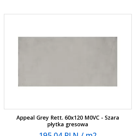
Appeal Grey Rett. 60x120 M0VC - Szara
płytka gresowa
195.04 PLN / m2