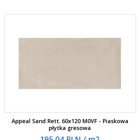
Appeal Sand Rett. 60x120 M0VF - Piaskowa
płytka gresowa
195.04 PLN / m2