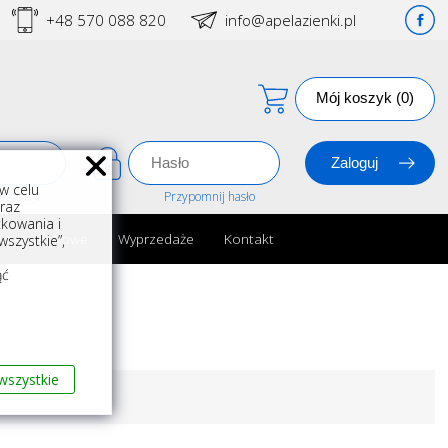
+48 570 088 820
info@apelazienki.pl
Mój koszyk (0)
w celu
estracja
Przypomnij hasło
oraz
kowania i
ria łazienkowe
Wyprzedaże
Kontakt
szystkie”,
m
ąć
wszystkie