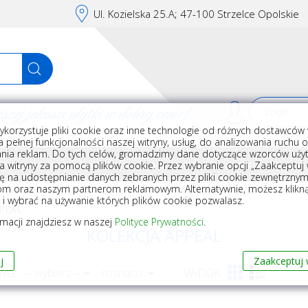
Ul. Kozielska 25.A; 47-100 Strzelce Opolskie
j jakości płytki w dobrej cenie!
ykorzystuje pliki cookie oraz inne technologie od różnych dostawców 
Rej
 pełnej funkcjonalności naszej witryny, usług, do analizowania ruchu 
nia reklam. Do tych celów, gromadzimy dane dotyczące wzorców użyt
Akcesoria do układania płytek
Wyposażenie
Armatura i akceso
a witryny za pomocą plików cookie. Przez wybranie opcji „Zaakceptuj w
ę na udostępnianie danych zebranych przez pliki cookie zewnętrzny
om oraz naszym partnerom reklamowym. Alternatywnie, możesz klikn
, i wybrać na używanie których plików cookie pozwalasz.
PEAL
rmacji znajdziesz w naszej
Polityce Prywatności
.
KOLEKCJA APPEAL
j
Zaakceptuj 
 WG
WIDOK