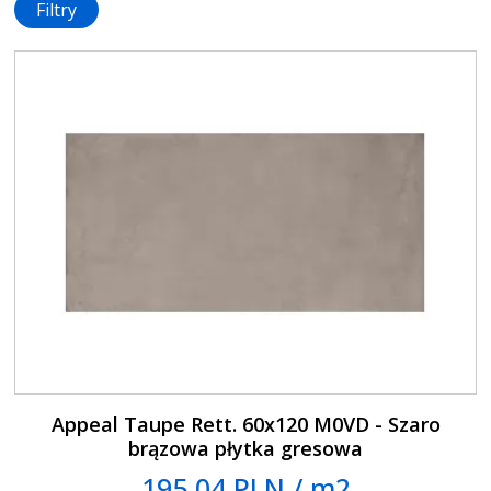
Filtry
Appeal Taupe Rett. 60x120 M0VD - Szaro
brązowa płytka gresowa
195.04 PLN / m2