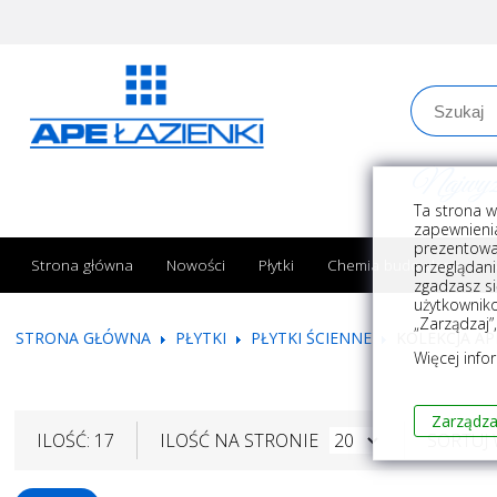
Najwyższe
Ta strona w
zapewnienia
prezentowa
Strona główna
Nowości
Płytki
Chemia budowlana
przeglądani
zgadzasz si
użytkownik
„Zarządzaj”
STRONA GŁÓWNA
PŁYTKI
PŁYTKI ŚCIENNE
KOLEKCJA AP
Więcej info
Zarządza
ILOŚĆ: 17
ILOŚĆ NA STRONIE
SORTUJ