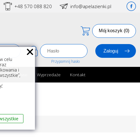
+48 570 088 820
info@apelazienki.pl
Mój koszyk (0)
w celu
estracja
Przypomnij hasło
oraz
kowania i
ria łazienkowe
Wyprzedaże
Kontakt
szystkie”,
m
ąć
wszystkie