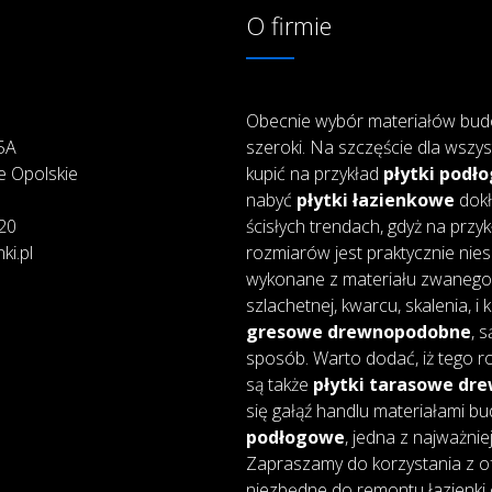
O firmie
Obecnie wybór materiałów bud
25A
szeroki. Na szczęście dla wszys
e Opolskie
kupić na przykład
płytki podł
nabyć
płytki łazienkowe
dokł
20
ścisłych trendach, gdyż na przy
ki.pl
rozmiarów jest praktycznie nie
wykonane z materiału zwanego 
szlachetnej, kwarcu, skalenia, i
gresowe drewnopodobne
, 
sposób. Warto dodać, iż tego ro
są także
płytki tarasowe d
się gałąź handlu materiałami bu
podłogowe
, jedna z najważnie
Zapraszamy do korzystania z of
niezbędne do remontu łazienki 