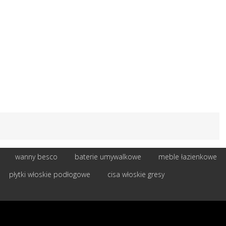
wanny besco
baterie umywalkowe
meble łazienkowe
płytki włoskie podłogowe
cisa włoskie gresy