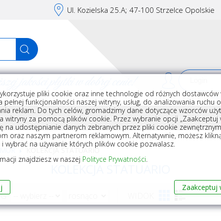
Ul. Kozielska 25.A; 47-100 Strzelce Opolskie
j jakości płytki w dobrej cenie!
ykorzystuje pliki cookie oraz inne technologie od różnych dostawców 
Rej
 pełnej funkcjonalności naszej witryny, usług, do analizowania ruchu 
nia reklam. Do tych celów, gromadzimy dane dotyczące wzorców użyt
Akcesoria do układania płytek
Wyposażenie
Armatura i akceso
a witryny za pomocą plików cookie. Przez wybranie opcji „Zaakceptuj w
ę na udostępnianie danych zebranych przez pliki cookie zewnętrzny
om oraz naszym partnerom reklamowym. Alternatywnie, możesz klikn
, i wybrać na używanie których plików cookie pozwalasz.
RMUR
KOLEKCJA STATUARIO
rmacji znajdziesz w naszej
Polityce Prywatności
.
KOLEKCJA STATUARIO
j
Zaakceptuj 
WG
WIDOK