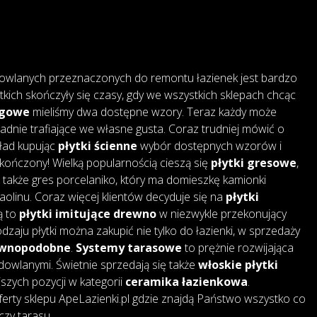
owlanych przeznaczonych do remontu łazienek jest bardzo
tkich skończyły się czasy, gdy we wszystkich sklepach chcąc
ogowe
mieliśmy dwa dostępne wzory. Teraz każdy może
adnie trafiające we własne gusta. Coraz trudniej mówić o
kład kupując
płytki ścienne
wybór dostępnych wzorów i
skończony! Wielką popularnością cieszą się
płytki gresowe
,
także gres porcelaniko, który ma domieszkę kamionki
 kaolinu. Coraz więcej klientów decyduje się na
płytki
są to
płytki imitujące drewno
w niezwykle przekonujący
dzaju płytki można zakupić nie tylko do łazienki, w sprzedaży
rewnopodobne
.
Systemy tarasowe
to prężnie rozwijająca
dowlanymi. Świetnie sprzedają się także
włoskie płytki
jszych pozycji w kategorii
ceramika łazienkowa
.
erty sklepu ApeLazienki.pl gdzie znajdą Państwo wszystko co
czy tarasu.