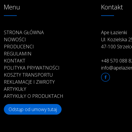
Menu
Kontakt
STRONA GŁÓWNA
Ape Łazienki
NOWOŚCI
Ul. Kozielska 
PRODUCENCI
47-100 Strzelc
REGULAMIN
KONTAKT
+48 570 088 8
POLITYKA PRYWATNOŚCI
info@apelazien
KOSZTY TRANSPORTU
REKLAMACJE I ZWROTY
ARTYKUŁY
ARTYKUŁY O PRODUKTACH
Odstąp od umowy tutaj