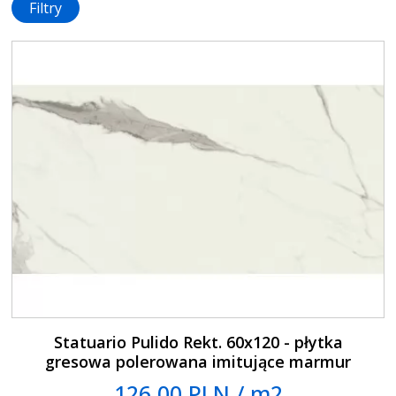
Filtry
Statuario Pulido Rekt. 60x120 - płytka
gresowa polerowana imitujące marmur
126.00 PLN / m2