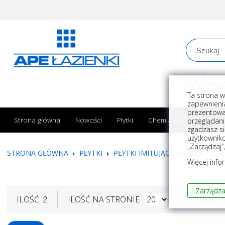
Najwyższe
Ta strona w
zapewnienia
prezentowa
Strona główna
Nowości
Płytki
Chemia budowlana
przeglądani
zgadzasz si
użytkownik
„Zarządzaj”
STRONA GŁÓWNA
PŁYTKI
PŁYTKI IMITUJĄCE KAMIEŃ I MA
Więcej info
Zarządza
ILOŚĆ: 2
ILOŚĆ NA STRONIE
SORTUJ 