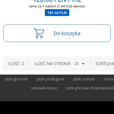
cena za 1 karton (1.44 m2) wynosi:
181.44 PLN
Do koszyka
ILOŚĆ: 2
ILOŚĆ NA STRONIE
SORTUJ 
płytki gresowe
płytki podłogowe
płytki ścienne
remont
umywalki besco
płytki gresowe drewnopodo