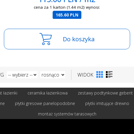
cena za 1 karton (1.44 m2) wynosi:
165.60 PLN
Do koszyka
WG
WIDOK
 łazienki
ceramika łazienkowa
zestawy podtynkowe geberit
bne
płytki gresowe panelopodobne
płytki imitujące drewno
montaż systemów tarasowych