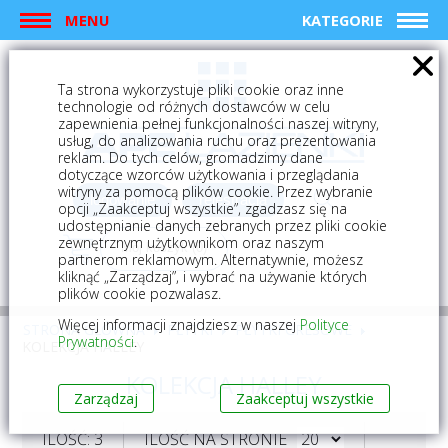
MENU
KATEGORIE
Ta strona wykorzystuje pliki cookie oraz inne
technologie od różnych dostawców w celu
zapewnienia pełnej funkcjonalności naszej witryny,
usług, do analizowania ruchu oraz prezentowania
reklam. Do tych celów, gromadzimy dane
dotyczące wzorców użytkowania i przeglądania
witryny za pomocą plików cookie. Przez wybranie
logowanie
rejestracja
opcji „Zaakceptuj wszystkie”, zgadzasz się na
udostępnianie danych zebranych przez pliki cookie
zewnętrznym użytkownikom oraz naszym
Mój koszyk (0)
partnerom reklamowym. Alternatywnie, możesz
kliknąć „Zarządzaj”, i wybrać na używanie których
plików cookie pozwalasz.
Więcej informacji znajdziesz w naszej
Polityce
STRONA GŁÓWNA
PŁYTKI
PŁYTKI GRESOWE
Prywatności
.
KOLEKCJA HALLEY
KOLEKCJA HALLEY
Zarządzaj
Zaakceptuj wszystkie
ILOŚĆ: 3
ILOŚĆ NA STRONIE