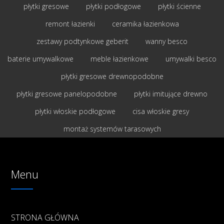
płytki gresowe
płytki podłogowe
płytki ścienne
remont łazienki
ceramika łazienkowa
zestawy podtynkowe geberit
wanny besco
baterie umywalkowe
meble łazienkowe
umywalki besco
płytki gresowe drewnopodobne
płytki gresowe panelopodobne
płytki imitujące drewno
płytki włoskie podłogowe
cisa włoskie gresy
montaż systemów tarasowych
Menu
STRONA GŁÓWNA