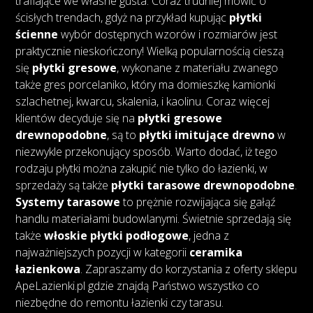
trafiające we własne gusta. Coraz trudniej mówić o
ścisłych trendach, gdyż na przykład kupując
płytki
ścienne
wybór dostępnych wzorów i rozmiarów jest
praktycznie nieskończony! Wielką popularnością cieszą
się
płytki gresowe
, wykonane z materiału zwanego
także gres porcelaniko, który ma domieszkę kamionki
szlachetnej, kwarcu, skalenia, i kaolinu. Coraz więcej
klientów decyduje się na
płytki gresowe
drewnopodobne
, są to
płytki imitujące drewno
w
niezwykle przekonujący sposób. Warto dodać, iż tego
rodzaju płytki można zakupić nie tylko do łazienki, w
sprzedaży są także
płytki tarasowe drewnopodobne
.
Systemy tarasowe
to prężnie rozwijająca się gałąź
handlu materiałami budowlanymi. Świetnie sprzedają się
także
włoskie płytki podłogowe
, jedna z
najważniejszych pozycji w kategorii
ceramika
łazienkowa
. Zapraszamy do korzystania z oferty sklepu
ApeLazienki.pl gdzie znajdą Państwo wszystko co
niezbędne do remontu łazienki czy tarasu.