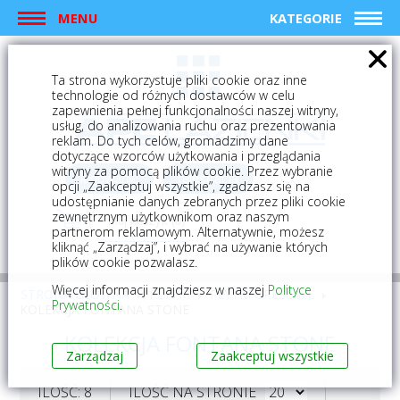
MENU
KATEGORIE
Ta strona wykorzystuje pliki cookie oraz inne
technologie od różnych dostawców w celu
zapewnienia pełnej funkcjonalności naszej witryny,
usług, do analizowania ruchu oraz prezentowania
reklam. Do tych celów, gromadzimy dane
dotyczące wzorców użytkowania i przeglądania
witryny za pomocą plików cookie. Przez wybranie
logowanie
rejestracja
opcji „Zaakceptuj wszystkie”, zgadzasz się na
udostępnianie danych zebranych przez pliki cookie
zewnętrznym użytkownikom oraz naszym
Mój koszyk (0)
partnerom reklamowym. Alternatywnie, możesz
kliknąć „Zarządzaj”, i wybrać na używanie których
plików cookie pozwalasz.
Więcej informacji znajdziesz w naszej
Polityce
STRONA GŁÓWNA
PŁYTKI
PŁYTKI GRESOWE
Prywatności
.
KOLEKCJA FONTANA STONE
KOLEKCJA FONTANA STONE
Zarządzaj
Zaakceptuj wszystkie
ILOŚĆ: 8
ILOŚĆ NA STRONIE