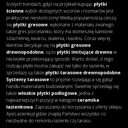
ścisłych trendach, gdyż na przykład kupując
płytki
ścienne
wybór dostępnych wzorów i rozmiarów jest
praktycznie nieskończony! Wielką popularnością cieszą
się
płytki gresowe
, wykonane z materiału zwanego
także gres porcelaniko, który ma domieszkę kamionki
szlachetnej, kwarcu, skalenia, i kaolinu. Coraz więcej
klientów decyduje się na
płytki gresowe
drewnopodobne
, są to
płytki imitujące drewno
w
niezwykle przekonujący sposób. Warto dodać, iż tego
rodzaju płytki można zakupić nie tylko do łazienki, w
sprzedaży są także
płytki tarasowe drewnopodobne
.
Systemy tarasowe
to prężnie rozwijająca się gałąź
handlu materiałami budowlanymi. Świetnie sprzedają się
także
włoskie płytki podłogowe
, jedna z
najważniejszych pozycji w kategorii
ceramika
łazienkowa
. Zapraszamy do korzystania z oferty sklepu
ApeLazienki.pl gdzie znajdą Państwo wszystko co
niezbędne do remontu łazienki czy tarasu.