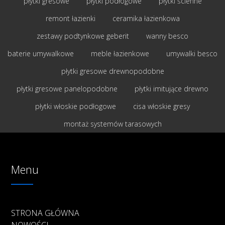
płytki gresowe
płytki podłogowe
płytki ścienne
remont łazienki
ceramika łazienkowa
zestawy podtynkowe geberit
wanny besco
baterie umywalkowe
meble łazienkowe
umywalki besco
płytki gresowe drewnopodobne
płytki gresowe panelopodobne
płytki imitujące drewno
płytki włoskie podłogowe
cisa włoskie gresy
montaż systemów tarasowych
Menu
STRONA GŁÓWNA