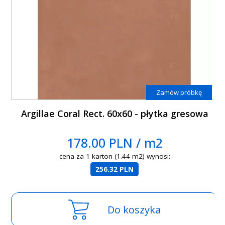
Zamów próbkę
Argillae Coral Rect. 60x60 - płytka gresowa
178.00 PLN / m2
cena za 1 karton (1.44 m2) wynosi:
256.32 PLN
Do koszyka