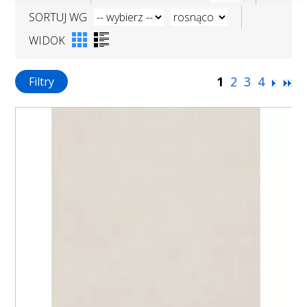
SORTUJ WG
WIDOK
1
2
3
4
Filtry