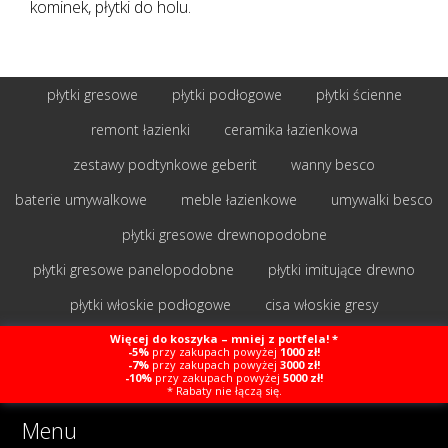
kominek, płytki do holu.
płytki gresowe
płytki podłogowe
płytki ścienne
remont łazienki
ceramika łazienkowa
zestawy podtynkowe geberit
wanny besco
baterie umywalkowe
meble łazienkowe
umywalki besco
płytki gresowe drewnopodobne
płytki gresowe panelopodobne
płytki imitujące drewno
płytki włoskie podłogowe
cisa włoskie gresy
montaż systemów tarasowych
Więcej do koszyka – mniej z portfela! *
-5%
przy zakupach powyżej
1000 zł!
-7%
przy zakupach powyżej
3000 zł!
-10%
przy zakupach powyżej
5000 zł!
* Rabaty nie łączą się.
Menu