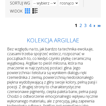
SORTUJ WG
WIDOK
1
2
3
4
KOLEKCJA ARGILLAE
Bez względu na to, jak bardzo ta technika ewoluuje,
czasami trzeba spojrzeć wstecz, rozpoznać w
początkach to, co kiedyś czyniło płytkę ceramiczną
wyjątkową. Argillae to pieśń miłosna, która ma
znaczenie w najczystszej postaci: glina. Jego
powierzchnia i tekstura są wynikiem dialogu ręki
rzemieślnika z ziemią, powierzchnią niedoskonałego
piękna wydobywającą z gliny swoje kolory, pełną pasji i
poezji. Z drugiej strony to charakterystyczne
czerwonawe pigmenty, ciepła paleta barw, pełna pasji.
Chodzi o odtworzenie emocjonalnego wpływu ręcznie
wykonanego materiału, ale z precyzją, jaką zapewnia
technologia cyfrowa. Argillae jest pomyślana jako