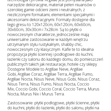
narzędzie dekoracyjne, materiał pełen niuansów o
szerokiej gamie odcieni ziemi i neutralnych, z
niezliczonymi formatami, elementami specjalnymi i
akcesoriami dekoracyjnymi. Formaty dostępne dla
tego gresu to 120x120cm, 60x120cm, 60x60cm,
30x60cm, 30x30cm i 7x28cm. Są to płytki o
nowoczesnym charakterze, jednocześnie mają
uniwersalne zastosowanie w każdym wnętrzu
utrzymanym stylu rustykalnym, shabby chic,
nowoczesnym czy klasycznym. Kafle te to idealna
propozycja płytki ściennej i podłogowe do kuchni,
łazienki czy salonu do każdego domu, do pomieszczeń
publicznych takich jak restauracje, hotele czy sklepy.
Dostępne Modele to Argillae Neve, Argillae
Gobi, Argillae Coraz, Argillae Terra, Argillae Fumo,
Argillae Nocta, Nisus Neve, Nisus Gobi, Nisus Coraz,
Nisus Terra, Nisus Fumo, Nisus Nocta, Coccio
Mix, Coccio Gobi, Coccio Coral, Coccio Terra, Murus
Nocta, Murus Nix i Murus Terra.
Zastosowanie: płytki podłogowe, płytki ścienne, płytki
do kuchni, płytki do łazienki, płytki do salonu, płytki na