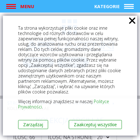
MENU
KATEGORIE
Ta strona wykorzystuje pliki cookie oraz inne
technologie od różnych dostawców w celu
zapewnienia pełnej funkcjonalności naszej witryny,
usług, do analizowania ruchu oraz prezentowania
reklam. Do tych celów, gromadzimy dane
dotyczące wzorców użytkowania i przeglądania
witryny za pomocą plików cookie. Przez wybranie
logowanie
rejestracja
opcji „Zaakceptuj wszystkie”, zgadzasz się na
udostępnianie danych zebranych przez pliki cookie
zewnętrznym użytkownikom oraz naszym
Mój koszyk (0)
partnerom reklamowym. Alternatywnie, możesz
kliknąć „Zarządzaj”, i wybrać na używanie których
plików cookie pozwalasz.
Więcej informacji znajdziesz w naszej
Polityce
STRONA GŁÓWNA
PŁYTKI
PŁYTKI GRESOWE
Prywatności
.
KOLEKCJA ARGILLAE
KOLEKCJA ARGILLAE
Zarządzaj
Zaakceptuj wszystkie
ILOŚĆ: 66
ILOŚĆ NA STRONIE