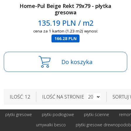
Home-Pul Beige Rekt 79x79 - płytka
gresowa
135.19 PLN / m2
cena za 1 karton (1.23 m2) wynosi:
166.28 PLN
Do koszyka
ILOŚĆ: 12
ILOŚĆ NA STRONIE
SORTUJ
płytki gresowe
płytki podłogowe
płytki ścienne
remont
umywalki besco
płytki gresowe drewnopodo