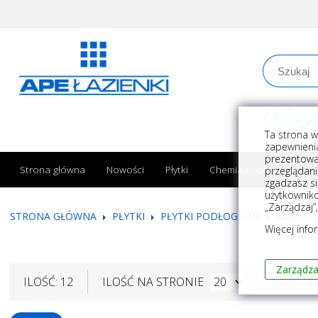
Najwyższe
Ta strona w
zapewnienia
prezentowa
Strona główna
Nowości
Płytki
Chemia budowlana
przeglądani
zgadzasz si
użytkownik
„Zarządzaj”
STRONA GŁÓWNA
PŁYTKI
PŁYTKI PODŁOGOWE
KOLEKCJ
Więcej info
Zarządza
ILOŚĆ: 12
ILOŚĆ NA STRONIE
SORTUJ