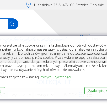
Ul. Kozielska 25.A; 47-100 Strzelce Opolskie
j jakości płytki w dobrej cenie!
ykorzystuje pliki cookie oraz inne technologie od różnych dostawców 
Rej
 pełnej funkcjonalności naszej witryny, usług, do analizowania ruchu 
nia reklam. Do tych celów, gromadzimy dane dotyczące wzorców użyt
Akcesoria do układania płytek
Wyposażenie
Armatura i akceso
a witryny za pomocą plików cookie. Przez wybranie opcji „Zaakceptuj w
ę na udostępnianie danych zebranych przez pliki cookie zewnętrzny
om oraz naszym partnerom reklamowym. Alternatywnie, możesz klikn
, i wybrać na używanie których plików cookie pozwalasz.
A HIT
rmacji znajdziesz w naszej
Polityce Prywatności
.
KOLEKCJA HIT
j
Zaakceptuj 
 WG
WIDOK