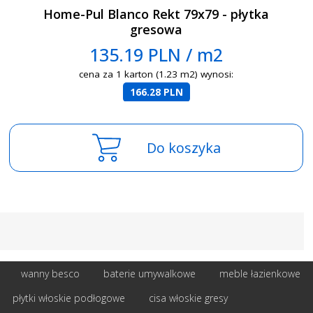
Home-Pul Blanco Rekt 79x79 - płytka
gresowa
135.19 PLN / m2
cena za 1 karton (1.23 m2) wynosi:
166.28 PLN
Do koszyka
wanny besco
baterie umywalkowe
meble łazienkowe
płytki włoskie podłogowe
cisa włoskie gresy