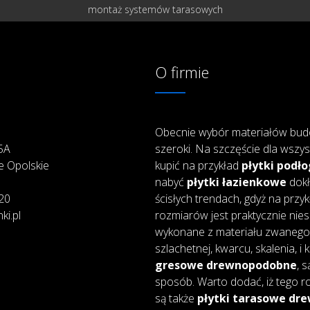
montaż systemów tarasowych
O firmie
Obecnie wybór materiałów bud
25A
szeroki. Na szczęście dla wszys
e Opolskie
kupić na przykład
płytki podł
nabyć
płytki łazienkowe
dokł
20
ścisłych trendach, gdyż na przy
ki.pl
rozmiarów jest praktycznie nie
wykonane z materiału zwanego 
szlachetnej, kwarcu, skalenia, i
gresowe drewnopodobne
, 
sposób. Warto dodać, iż tego ro
są także
płytki tarasowe d