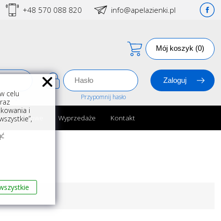
+48 570 088 820
info@apelazienki.pl
Mój koszyk (0)
w celu
estracja
Przypomnij hasło
oraz
kowania i
ria łazienkowe
Wyprzedaże
Kontakt
szystkie”,
m
ąć
wszystkie