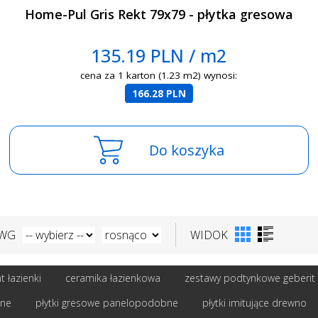
Home-Pul Gris Rekt 79x79 - płytka gresowa
135.19 PLN / m2
cena za 1 karton (1.23 m2) wynosi:
166.28 PLN
Do koszyka
 WG
WIDOK
 łazienki
ceramika łazienkowa
zestawy podtynkowe geberit
bne
płytki gresowe panelopodobne
płytki imitujące drewno