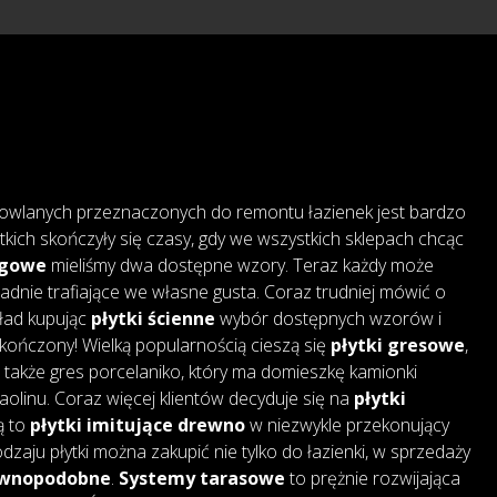
owlanych przeznaczonych do remontu łazienek jest bardzo
tkich skończyły się czasy, gdy we wszystkich sklepach chcąc
ogowe
mieliśmy dwa dostępne wzory. Teraz każdy może
adnie trafiające we własne gusta. Coraz trudniej mówić o
kład kupując
płytki ścienne
wybór dostępnych wzorów i
skończony! Wielką popularnością cieszą się
płytki gresowe
,
także gres porcelaniko, który ma domieszkę kamionki
 kaolinu. Coraz więcej klientów decyduje się na
płytki
są to
płytki imitujące drewno
w niezwykle przekonujący
dzaju płytki można zakupić nie tylko do łazienki, w sprzedaży
rewnopodobne
.
Systemy tarasowe
to prężnie rozwijająca