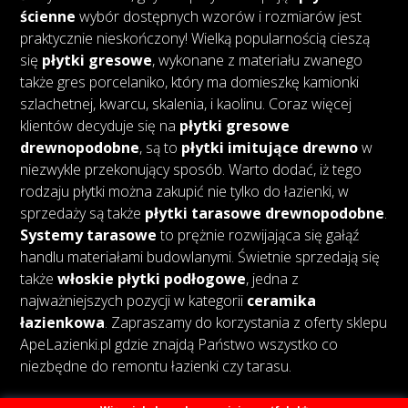
ścienne
wybór dostępnych wzorów i rozmiarów jest
praktycznie nieskończony! Wielką popularnością cieszą
się
płytki gresowe
, wykonane z materiału zwanego
także gres porcelaniko, który ma domieszkę kamionki
szlachetnej, kwarcu, skalenia, i kaolinu. Coraz więcej
klientów decyduje się na
płytki gresowe
drewnopodobne
, są to
płytki imitujące drewno
w
niezwykle przekonujący sposób. Warto dodać, iż tego
rodzaju płytki można zakupić nie tylko do łazienki, w
sprzedaży są także
płytki tarasowe drewnopodobne
.
Systemy tarasowe
to prężnie rozwijająca się gałąź
handlu materiałami budowlanymi. Świetnie sprzedają się
także
włoskie płytki podłogowe
, jedna z
najważniejszych pozycji w kategorii
ceramika
łazienkowa
. Zapraszamy do korzystania z oferty sklepu
ApeLazienki.pl gdzie znajdą Państwo wszystko co
niezbędne do remontu łazienki czy tarasu.