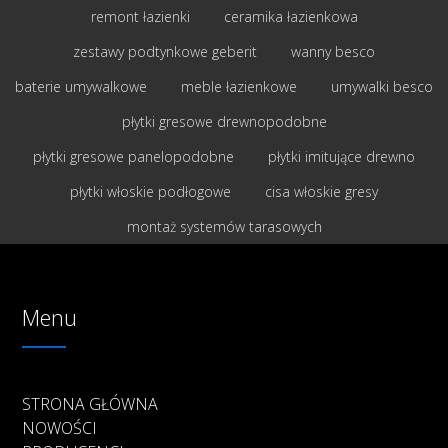
remont łazienki
ceramika łazienkowa
zestawy podtynkowe geberit
wanny besco
baterie umywalkowe
meble łazienkowe
umywalki besco
płytki gresowe drewnopodobne
płytki gresowe panelopodobne
płytki imitujące drewno
płytki włoskie podłogowe
cisa włoskie gresy
montaż systemów tarasowych
Menu
STRONA GŁÓWNA
NOWOŚCI