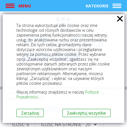
MENU
KATEGORIE
Ta strona wykorzystuje pliki cookie oraz inne
technologie od różnych dostawców w celu
zapewnienia pełnej funkcjonalności naszej witryny,
usług, do analizowania ruchu oraz prezentowania
reklam. Do tych celów, gromadzimy dane
dotyczące wzorców użytkowania i przeglądania
witryny za pomocą plików cookie. Przez wybranie
logowanie
rejestracja
opcji „Zaakceptuj wszystkie”, zgadzasz się na
udostępnianie danych zebranych przez pliki cookie
zewnętrznym użytkownikom oraz naszym
Mój koszyk (0)
partnerom reklamowym. Alternatywnie, możesz
kliknąć „Zarządzaj”, i wybrać na używanie których
plików cookie pozwalasz.
Więcej informacji znajdziesz w naszej
Polityce
STRONA GŁÓWNA
PŁYTKI
PŁYTKI PODŁOGOWE
Prywatności
.
KOLEKCJA ESTELLO
KOLEKCJA ESTELLO
Zarządzaj
Zaakceptuj wszystkie
ILOŚĆ: 6
ILOŚĆ NA STRONIE