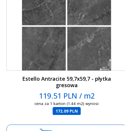
Estello Antracite 59,7x59,7 - płytka
gresowa
119.51 PLN / m2
cena za 1 karton (1.44 m2) wynosi:
172.09 PLN