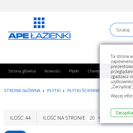
Najwyższe
Ta strona w
zapewnienia
prezentowa
Strona główna
Nowości
Płytki
Chemia budowlana
przeglądani
zgadzasz si
użytkownik
„Zarządzaj”
STRONA GŁÓWNA
PŁYTKI
PŁYTKI ŚCIENNE
KOLEKCJA Q
Więcej info
Zarządza
ILOŚĆ: 44
ILOŚĆ NA STRONIE
SORTUJ