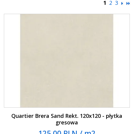
1
2
3
Quartier Brera Sand Rekt. 120x120 - płytka
gresowa
125.00 PLN / m2