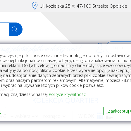
Ul. Kozielska 25.A; 47-100 Strzelce Opolskie
j jakości płytki w dobrej cenie!
ykorzystuje pliki cookie oraz inne technologie od różnych dostawców 
Rej
 pełnej funkcjonalności naszej witryny, usług, do analizowania ruchu 
nia reklam. Do tych celów, gromadzimy dane dotyczące wzorców użyt
Akcesoria do układania płytek
Wyposażenie
Armatura i akceso
a witryny za pomocą plików cookie. Przez wybranie opcji „Zaakceptuj w
ę na udostępnianie danych zebranych przez pliki cookie zewnętrzny
om oraz naszym partnerom reklamowym. Alternatywnie, możesz klikn
, i wybrać na używanie których plików cookie pozwalasz.
UARTIER
rmacji znajdziesz w naszej
Polityce Prywatności
.
KOLEKCJA QUARTIER
j
Zaakceptuj 
 WG
WIDOK