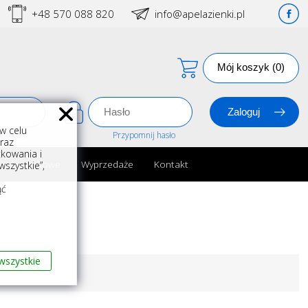
+48 570 088 820
info@apelazienki.pl
Mój koszyk (0)
w celu
estracja
Przypomnij hasło
oraz
kowania i
ria łazienkowe
Wyprzedaże
Kontakt
szystkie”,
m
ąć
wszystkie