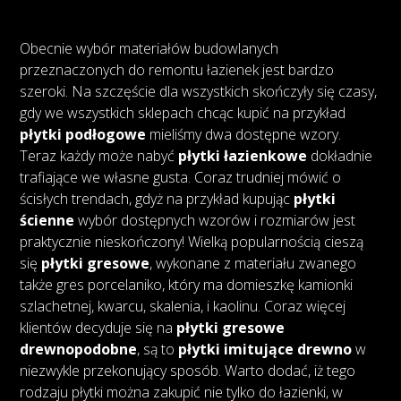
Obecnie wybór materiałów budowlanych
przeznaczonych do remontu łazienek jest bardzo
szeroki. Na szczęście dla wszystkich skończyły się czasy,
gdy we wszystkich sklepach chcąc kupić na przykład
płytki podłogowe
mieliśmy dwa dostępne wzory.
Teraz każdy może nabyć
płytki łazienkowe
dokładnie
trafiające we własne gusta. Coraz trudniej mówić o
ścisłych trendach, gdyż na przykład kupując
płytki
ścienne
wybór dostępnych wzorów i rozmiarów jest
praktycznie nieskończony! Wielką popularnością cieszą
się
płytki gresowe
, wykonane z materiału zwanego
także gres porcelaniko, który ma domieszkę kamionki
szlachetnej, kwarcu, skalenia, i kaolinu. Coraz więcej
klientów decyduje się na
płytki gresowe
drewnopodobne
, są to
płytki imitujące drewno
w
niezwykle przekonujący sposób. Warto dodać, iż tego
rodzaju płytki można zakupić nie tylko do łazienki, w