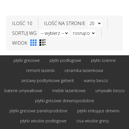
ILOŚĆ: 10
ILOŚĆ NA STRONIE
SORTUJ WG
WIDOK
płytki gresowe
płytki podłogowe
płytki ścienne
remont łazienki
ceramika łazienkowa
zestawy podtynkowe geberit
wanny besco
baterie umywalkowe
meble łazienkowe
umywalki besco
płytki gresowe drewnopodobne
płytki gresowe panelopodobne
płytki imitujące drewno
płytki włoskie podłogowe
cisa włoskie gresy