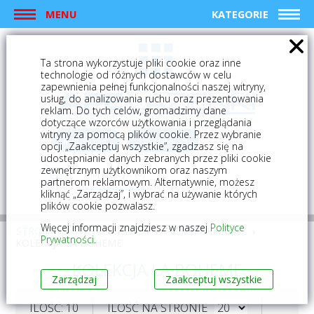
MENU
KATEGORIE
Ta strona wykorzystuje pliki cookie oraz inne
technologie od różnych dostawców w celu
zapewnienia pełnej funkcjonalności naszej witryny,
usług, do analizowania ruchu oraz prezentowania
reklam. Do tych celów, gromadzimy dane
dotyczące wzorców użytkowania i przeglądania
witryny za pomocą plików cookie. Przez wybranie
logowanie
rejestracja
opcji „Zaakceptuj wszystkie”, zgadzasz się na
udostępnianie danych zebranych przez pliki cookie
zewnętrznym użytkownikom oraz naszym
Mój koszyk (0)
partnerom reklamowym. Alternatywnie, możesz
kliknąć „Zarządzaj”, i wybrać na używanie których
plików cookie pozwalasz.
Więcej informacji znajdziesz w naszej
Polityce
STRONA GŁÓWNA
PŁYTKI
PŁYTKI GRESOWE
Prywatności
.
KOLEKCJA LA BOHEME
KOLEKCJA LA BOHEME
Zarządzaj
Zaakceptuj wszystkie
ILOŚĆ: 10
ILOŚĆ NA STRONIE