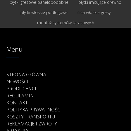
płytki gresowe panelopodobne
płytki imitujące drewno
płytki włoskie podłogowe
cisa włoskie gresy
montaż systemów tarasowych
Menu
STRONA GŁÓWNA
NOWOŚCI
PRODUCENCI
REGULAMIN
KONTAKT
POLITYKA PRYWATNOŚCI
KOSZTY TRANSPORTU
REKLAMACJE I ZWROTY
ARTYKUŁY