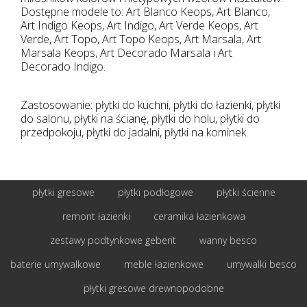
Dostępne modele to: Art Blanco Keops, Art Blanco,
Art Indigo Keops, Art Indigo, Art Verde Keops, Art
Verde, Art Topo, Art Topo Keops, Art Marsala, Art
Marsala Keops, Art Decorado Marsala i Art
Decorado Indigo.
Zastosowanie: płytki do kuchni, płytki do łazienki, płytki
do salonu, płytki na ścianę, płytki do holu, płytki do
przedpokoju, płytki do jadalni, płytki na kominek.
płytki gresowe
płytki podłogowe
płytki ścienne
remont łazienki
ceramika łazienkowa
zestawy podtynkowe geberit
wanny besco
baterie umywalkowe
meble łazienkowe
umywalki besco
płytki gresowe drewnopodobne