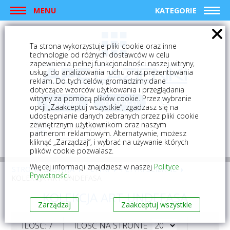
MENU
KATEGORIE
Ta strona wykorzystuje pliki cookie oraz inne
technologie od różnych dostawców w celu
zapewnienia pełnej funkcjonalności naszej witryny,
usług, do analizowania ruchu oraz prezentowania
reklam. Do tych celów, gromadzimy dane
dotyczące wzorców użytkowania i przeglądania
witryny za pomocą plików cookie. Przez wybranie
logowanie
rejestracja
opcji „Zaakceptuj wszystkie”, zgadzasz się na
udostępnianie danych zebranych przez pliki cookie
zewnętrznym użytkownikom oraz naszym
Mój koszyk (0)
partnerom reklamowym. Alternatywnie, możesz
kliknąć „Zarządzaj”, i wybrać na używanie których
plików cookie pozwalasz.
Więcej informacji znajdziesz w naszej
Polityce
STRONA GŁÓWNA
PŁYTKI
PŁYTKI ŚCIENNE
Prywatności
.
KOLEKCJA ART UNDEFASA
KOLEKCJA ART UNDEFASA
Zarządzaj
Zaakceptuj wszystkie
ILOŚĆ: 7
ILOŚĆ NA STRONIE