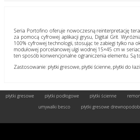
Seria Portofino oferuje nowoczesną reinterpretację ter
za pomocą cyfrowej aplikacji grysu, Digital Grit. Wyróż
100% cyfrowej technologii, stosując te zabiegi tylko na 
modułowej porcelanowej ulgi wodnej 15×45 cm w seriach 
ten sposób konwencjonalne ograniczenia elementu. Są t
Zastosowanie: płytki gresowe, płytki ścienne, płytki do łazie
płytki gresowe
płytki podłogowe
płytki ścienne
remont
umywalki besco
płytki gresowe drewnopodo