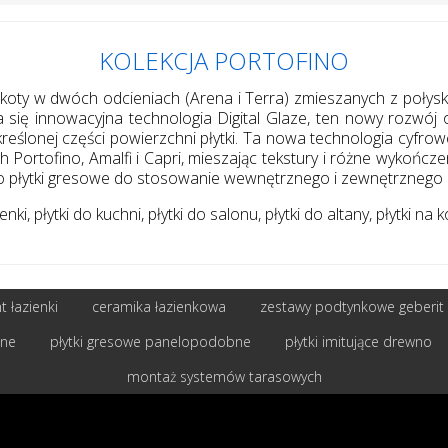
KOLEKCJA PORTOFINO
akoty w dwóch odcieniach (Arena i Terra) zmieszanych z połysk
nia się innowacyjna technologia Digital Glaze, ten nowy rozwó
określonej części powierzchni płytki. Ta nowa technologia cyfrow
Portofino, Amalfi i Capri, mieszając tekstury i różne wykończe
o płytki gresowe do stosowanie wewnętrznego i zewnętrznego 
nki, płytki do kuchni, płytki do salonu, płytki do altany, płytki na 
 łazienki
ceramika łazienkowa
zestawy podtynkowe geberit
bne
płytki gresowe panelopodobne
płytki imitujące drewno
montaż systemów tarasowych