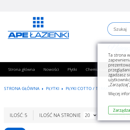
Najwyższe
Ta strona w
zapewnienia
prezentowa
Strona główna
Nowości
Płytki
Chemia budowlana
przeglądani
zgadzasz si
użytkownik
„Zarządzaj”
STRONA GŁÓWNA
PŁYTKI
PŁYKI COTTO / TERAKOTA
KO
Więcej info
Zarządza
ILOŚĆ: 5
ILOŚĆ NA STRONIE
SORTUJ 