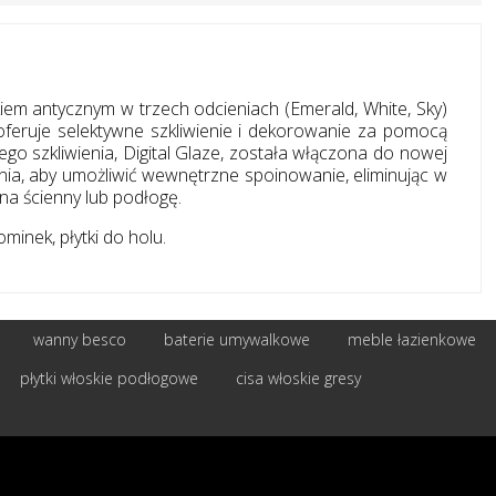
iem antycznym w trzech odcieniach (Emerald, White, Sky)
j oferuje selektywne szkliwienie i dekorowanie za pomocą
ego szkliwienia, Digital Glaze, została włączona do nowej
nia, aby umożliwić wewnętrzne spoinowanie, eliminując w
na ścienny lub podłogę.
kominek, płytki do holu.
wanny besco
baterie umywalkowe
meble łazienkowe
płytki włoskie podłogowe
cisa włoskie gresy