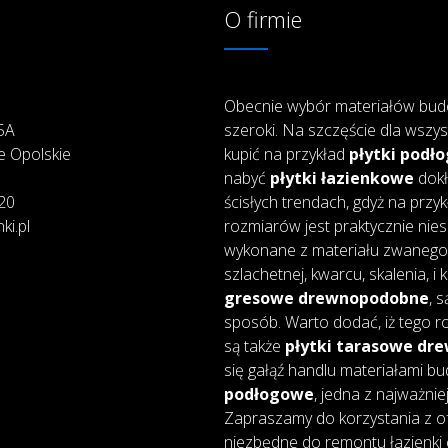
O firmie
Obecnie wybór materiałów bud
25A
szeroki. Na szczęście dla wszys
e Opolskie
kupić na przykład
płytki podł
nabyć
płytki łazienkowe
dokł
20
ścisłych trendach, gdyż na przy
ki.pl
rozmiarów jest praktycznie nie
wykonane z materiału zwanego 
szlachetnej, kwarcu, skalenia, i
gresowe drewnopodobne
, 
sposób. Warto dodać, iż tego ro
są także
płytki tarasowe d
się gałąź handlu materiałami bu
podłogowe
, jedna z najważnie
Zapraszamy do korzystania z of
niezbędne do remontu łazienki 