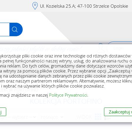
Ul. Kozielska 25.A; 47-100 Strzelce Opolskie
j jakości płytki w dobrej cenie!
ykorzystuje pliki cookie oraz inne technologie od różnych dostawców 
Rej
 pełnej funkcjonalności naszej witryny, usług, do analizowania ruchu 
nia reklam. Do tych celów, gromadzimy dane dotyczące wzorców użyt
Akcesoria do układania płytek
Wyposażenie
Armatura i akceso
a witryny za pomocą plików cookie. Przez wybranie opcji „Zaakceptuj w
ę na udostępnianie danych zebranych przez pliki cookie zewnętrzny
om oraz naszym partnerom reklamowym. Alternatywnie, możesz klikn
, i wybrać na używanie których plików cookie pozwalasz.
LEKCJA PORTOFINO
rmacji znajdziesz w naszej
Polityce Prywatności
.
KOLEKCJA PORTOFINO
j
Zaakceptuj 
WG
WIDOK