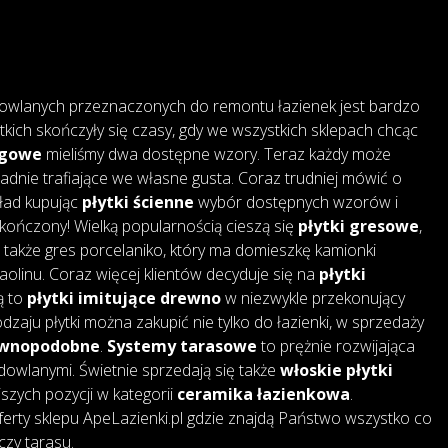
owlanych przeznaczonych do remontu łazienek jest bardzo
tkich skończyły się czasy, gdy we wszystkich sklepach chcąc
ogowe
mieliśmy dwa dostępne wzory. Teraz każdy może
adnie trafiające we własne gusta. Coraz trudniej mówić o
kład kupując
płytki ścienne
wybór dostępnych wzorów i
skończony! Wielką popularnością cieszą się
płytki gresowe
,
także gres porcelaniko, który ma domieszkę kamionki
 kaolinu. Coraz więcej klientów decyduje się na
płytki
są to
płytki imitujące drewno
w niezwykle przekonujący
dzaju płytki można zakupić nie tylko do łazienki, w sprzedaży
rewnopodobne
.
Systemy tarasowe
to prężnie rozwijająca
dowlanymi. Świetnie sprzedają się także
włoskie płytki
jszych pozycji w kategorii
ceramika łazienkowa
.
erty sklepu ApeLazienki.pl gdzie znajdą Państwo wszystko co
czy tarasu.