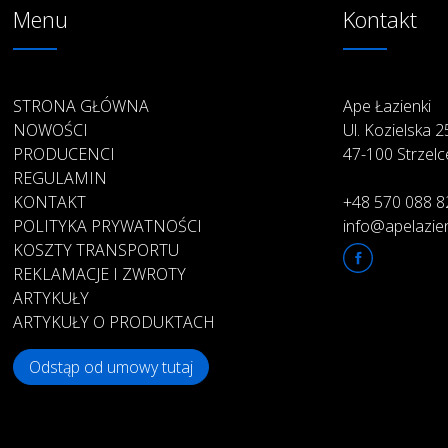
Menu
Kontakt
STRONA GŁÓWNA
Ape Łazienki
NOWOŚCI
Ul. Kozielska 
PRODUCENCI
47-100 Strzelc
REGULAMIN
KONTAKT
+48 570 088 8
POLITYKA PRYWATNOŚCI
info@apelazien
KOSZTY TRANSPORTU
REKLAMACJE I ZWROTY
ARTYKUŁY
ARTYKUŁY O PRODUKTACH
Odstąp od umowy tutaj