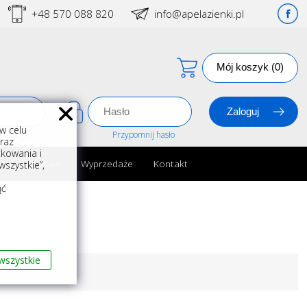
+48 570 088 820
info@apelazienki.pl
Mój koszyk (0)
w celu
estracja
Przypomnij hasło
oraz
kowania i
ria łazienkowe
Wyprzedaże
Kontakt
szystkie”,
m
ąć
wszystkie