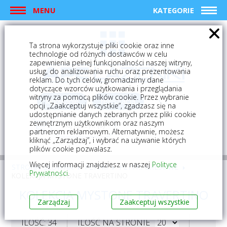
MENU
KATEGORIE
Ta strona wykorzystuje pliki cookie oraz inne
technologie od różnych dostawców w celu
zapewnienia pełnej funkcjonalności naszej witryny,
usług, do analizowania ruchu oraz prezentowania
reklam. Do tych celów, gromadzimy dane
dotyczące wzorców użytkowania i przeglądania
witryny za pomocą plików cookie. Przez wybranie
logowanie
rejestracja
opcji „Zaakceptuj wszystkie”, zgadzasz się na
udostępnianie danych zebranych przez pliki cookie
zewnętrznym użytkownikom oraz naszym
Mój koszyk (0)
partnerom reklamowym. Alternatywnie, możesz
kliknąć „Zarządzaj”, i wybrać na używanie których
plików cookie pozwalasz.
Więcej informacji znajdziesz w naszej
Polityce
STRONA GŁÓWNA
PŁYTKI
PŁYTKI GRESOWE
Prywatności
.
KOLEKCJA MYSTONE TRAVERTINO
KOLEKCJA MYSTONE TRAVERTINO
Zarządzaj
Zaakceptuj wszystkie
ILOŚĆ: 34
ILOŚĆ NA STRONIE