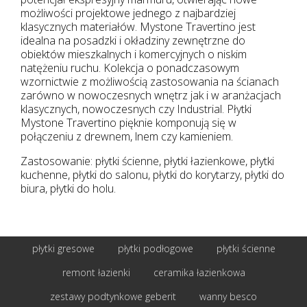
możliwości projektowe jednego z najbardziej
klasycznych materiałów. Mystone Travertino jest
idealna na posadzki i okładziny zewnętrzne do
obiektów mieszkalnych i komercyjnych o niskim
natężeniu ruchu. Kolekcja o ponadczasowym
wzornictwie z możliwością zastosowania na ścianach
zarówno w nowoczesnych wnętrz jak i w aranżacjach
klasycznych, nowoczesnych czy Industrial. Płytki
Mystone Travertino pięknie komponują się w
połączeniu z drewnem, lnem czy kamieniem.
Zastosowanie: płytki ścienne, płytki łazienkowe, płytki
kuchenne, płytki do salonu, płytki do korytarzy, płytki do
biura, płytki do holu.
płytki gresowe
płytki podłogowe
płytki ścienne
remont łazienki
ceramika łazienkowa
zestawy podtynkowe geberit
wanny besco