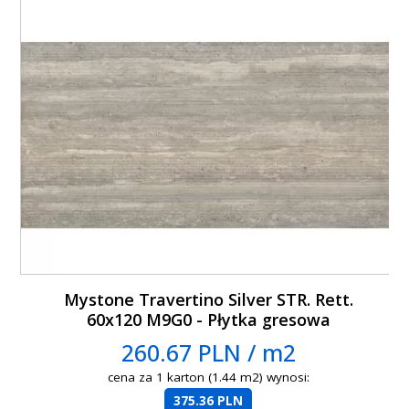
Mystone Travertino Silver STR. Rett.
60x120 M9G0 - Płytka gresowa
260.67 PLN / m2
cena za 1 karton (1.44 m2) wynosi:
375.36 PLN