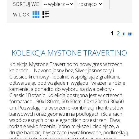
SORTUJ WG
WIDOK
1
2
KOLEKCJA MYSTONE TRAVERTINO
Kolekcja Mystone Travertino to nowy gres w trzech
kolorach - Navona jasny beż, Silver jasnoszary i
Classico kremowy - idealnie współgrają z grafikami,
odtwarzając pod względem wyglądu i wrażenia różne
kamienie, a ponadto do wyboru są dwa dekory -
Classic i Botanic. Kolekcja dostępna jest w czterech
formatach - 90x180cm, 60x60cm, 60x120cm i 30x60
cm. Pozwalają na tworzenie kombinacji i kontrastów
barwowych oraz geometrii na podłogach i ścianach
współczesnych oraz eleganckich przestrzeni. Dwa
rodzaje wykończenia, jedno miększe i cieplejsze, a
drugie bardziej błyszczące i wyrafinowane, podkreślają
potencjał ekspresyjny marmuru, otwierając nowe