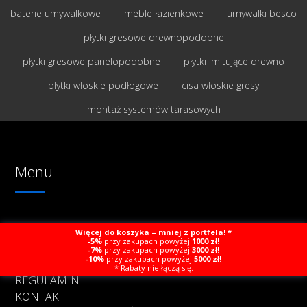
baterie umywalkowe
meble łazienkowe
umywalki besco
płytki gresowe drewnopodobne
płytki gresowe panelopodobne
płytki imitujące drewno
płytki włoskie podłogowe
cisa włoskie gresy
montaż systemów tarasowych
Menu
STRONA GŁÓWNA
Więcej do koszyka – mniej z portfela! *
-5%
przy zakupach powyżej
1000 zł!
NOWOŚCI
-7%
przy zakupach powyżej
3000 zł!
-10%
przy zakupach powyżej
5000 zł!
PRODUCENCI
* Rabaty nie łączą się.
REGULAMIN
KONTAKT