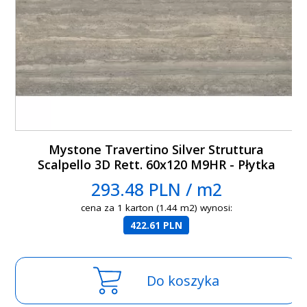
Mystone Travertino Silver Struttura
Scalpello 3D Rett. 60x120 M9HR - Płytka
ścienna
293.48 PLN / m2
cena za 1 karton (1.44 m2) wynosi:
422.61 PLN
Do koszyka