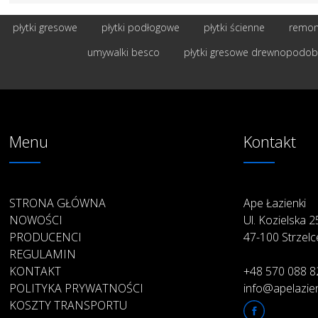
płytki gresowe
płytki podłogowe
płytki ścienne
remont
umywalki besco
płytki gresowe drewnopodo
Menu
Kontakt
STRONA GŁÓWNA
Ape Łazienki
NOWOŚCI
Ul. Kozielska 
PRODUCENCI
47-100 Strzelc
REGULAMIN
KONTAKT
+48 570 088 8
POLITYKA PRYWATNOŚCI
info@apelazien
KOSZTY TRANSPORTU