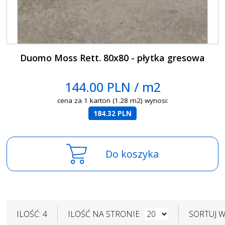
Duomo Moss Rett. 80x80 - płytka gresowa
144.00 PLN / m2
cena za 1 karton (1.28 m2) wynosi:
184.32 PLN
Do koszyka
ILOŚĆ: 4
ILOŚĆ NA STRONIE
SORTUJ 