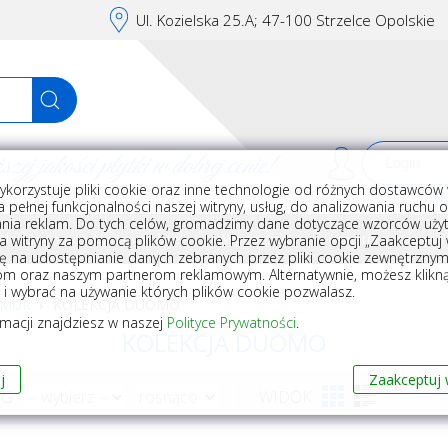
Ul. Kozielska 25.A; 47-100 Strzelce Opolskie
j jakości płytki w dobrej cenie!
ykorzystuje pliki cookie oraz inne technologie od różnych dostawców 
Rej
 pełnej funkcjonalności naszej witryny, usług, do analizowania ruchu 
nia reklam. Do tych celów, gromadzimy dane dotyczące wzorców użyt
Akcesoria do układania płytek
Wyposażenie
Armatura i akceso
a witryny za pomocą plików cookie. Przez wybranie opcji „Zaakceptuj w
ę na udostępnianie danych zebranych przez pliki cookie zewnętrzny
om oraz naszym partnerom reklamowym. Alternatywnie, możesz klikn
, i wybrać na używanie których plików cookie pozwalasz.
RMUR
KOLEKCJA DUOMO
rmacji znajdziesz w naszej
Polityce Prywatności
.
KOLEKCJA DUOMO
j
Zaakceptuj 
WG
WIDOK