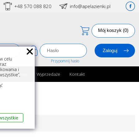
+48 570 088 820
info@apelazienki.pl
Mój koszyk (0)
w celu
estracja
Przypomnij hasło
oraz
kowania i
ria łazienkowe
Wyprzedaże
Kontakt
szystkie”,
m
ąć
wszystkie