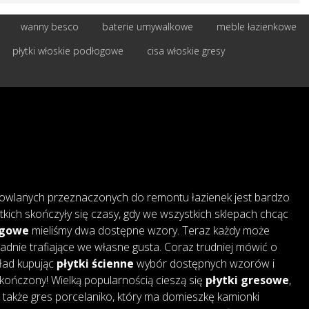
wanny besco
baterie umywalkowe
meble łazienkowe
płytki włoskie podłogowe
cisa włoskie gresy
owlanych przeznaczonych do remontu łazienek jest bardzo
tkich skończyły się czasy, gdy we wszystkich sklepach chcąc
ogowe
mieliśmy dwa dostępne wzory. Teraz każdy może
adnie trafiające we własne gusta. Coraz trudniej mówić o
kład kupując
płytki ścienne
wybór dostępnych wzorów i
skończony! Wielką popularnością cieszą się
płytki gresowe
,
także gres porcelaniko, który ma domieszkę kamionki