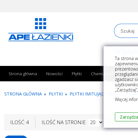
Najwyższe
Ta strona w
zapewnienia
prezentowa
Strona główna
Nowości
Płytki
Chemia budowlana
przeglądani
zgadzasz si
użytkownik
„Zarządzaj”
STRONA GŁÓWNA
PŁYTKI
PŁYTKI IMITUJĄCE KAMIEŃ I MA
Więcej info
Zarządza
ILOŚĆ: 4
ILOŚĆ NA STRONIE
SORTUJ 