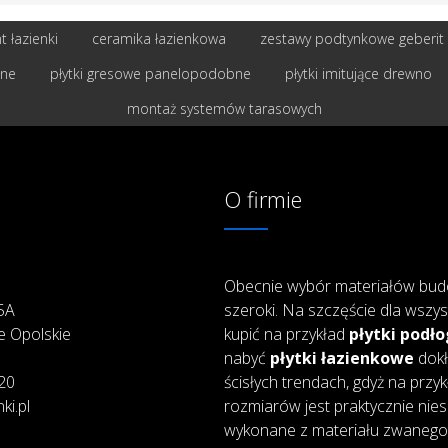
 łazienki
ceramika łazienkowa
zestawy podtynkowe geberit
bne
płytki gresowe panelopodobne
płytki imitujące drewno
montaż systemów tarasowych
O firmie
Obecnie wybór materiałów bud
25A
szeroki. Na szczęście dla wszys
e Opolskie
kupić na przykład
płytki podł
nabyć
płytki łazienkowe
dokł
20
ścisłych trendach, gdyż na przy
ki.pl
rozmiarów jest praktycznie nie
wykonane z materiału zwanego 