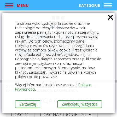
MENU
KATEGORIE
Ta strona wykorzystuje pliki cookie oraz inne
technologie od różnych dostawców w celu
zapewnienia pełnej funkcjonalności naszej witryny,
usług, do analizowania ruchu oraz prezentowania
reklam. Do tych celów, gromadzimy dane
dotyczące wzorców użytkowania i przeglądania
witryny za pomocą plików cookie. Przez wybranie
logowanie
rejestracja
opcji „Zaakceptuj wszystkie”, zgadzasz się na
udostępnianie danych zebranych przez pliki cookie
zewnętrznym użytkownikom oraz naszym
Mój koszyk (0)
partnerom reklamowym. Alternatywnie, możesz
kliknąć „Zarządzaj”, i wybrać na używanie których
plików cookie pozwalasz.
Więcej informacji znajdziesz w naszej
Polityce
STRONA GŁÓWNA
PŁYTKI
PŁYTKI WZORZYSTE -
Prywatności
.
PATCHWORKI
KOLEKCJA CASABLANCA
KOLEKCJA CASABLANCA
Zarządzaj
Zaakceptuj wszystkie
ILOŚĆ: 11
ILOŚĆ NA STRONIE