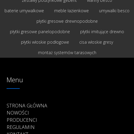
zestawy podtynkowe geberit
wanny besco
baterie umywalkowe
meble łazienkowe
umywalki besco
płytki gresowe drewnopodobne
płytki gresowe panelopodobne
płytki imitujące drewno
płytki włoskie podłogowe
cisa włoskie gresy
montaż systemów tarasowych
Menu
STRONA GŁÓWNA
NOWOŚCI
PRODUCENCI
REGULAMIN