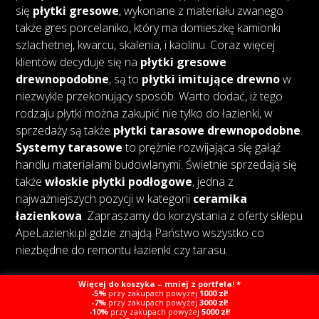
się
płytki gresowe
, wykonane z materiału zwanego
także gres porcelaniko, który ma domieszkę kamionki
szlachetnej, kwarcu, skalenia, i kaolinu. Coraz więcej
klientów decyduje się na
płytki gresowe
drewnopodobne
, są to
płytki imitujące drewno
w
niezwykle przekonujący sposób. Warto dodać, iż tego
rodzaju płytki można zakupić nie tylko do łazienki, w
sprzedaży są także
płytki tarasowe drewnopodobne
.
Systemy tarasowe
to prężnie rozwijająca się gałąź
handlu materiałami budowlanymi. Świetnie sprzedają się
także
włoskie płytki podłogowe
, jedna z
najważniejszych pozycji w kategorii
ceramika
łazienkowa
. Zapraszamy do korzystania z oferty sklepu
ApeLazienki.pl gdzie znajdą Państwo wszystko co
niezbędne do remontu łazienki czy tarasu.
Więcej do koszyka – mniej z portfela! *
-5%
przy zakupach powyżej
1000 zł!
-7%
przy zakupach powyżej
3000 zł!
-10%
przy zakupach powyżej
5000 zł!
Copyright © Ape Łazienki
Created by Webcat