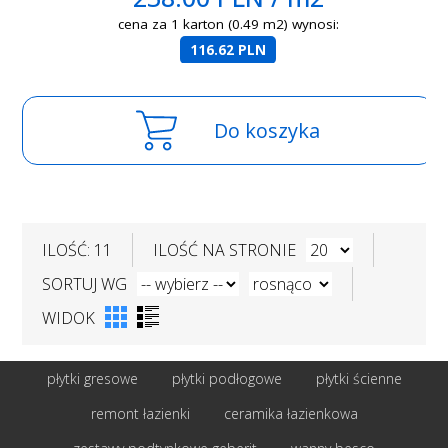
cena za 1 karton (0.49 m2) wynosi:
116.62 PLN
Do koszyka
ILOŚĆ: 11
ILOŚĆ NA STRONIE
SORTUJ WG
WIDOK
płytki gresowe
płytki podłogowe
płytki ścienne
remont łazienki
ceramika łazienkowa