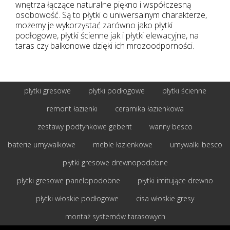
wnętrza łączące naturalne piękno i współczesną
osobowość. Są to płytki o uniwersalnym charakterze,
możemy je wykorzystać zarówno jako płytki
podłogowe, płytki ścienne jak i płytki elewacyjne, na
taras czy balkonowe dzięki ich mrozoodporności.
płytki gresowe
płytki podłogowe
płytki ścienne
remont łazienki
ceramika łazienkowa
zestawy podtynkowe geberit
wanny besco
baterie umywalkowe
meble łazienkowe
umywalki besco
płytki gresowe drewnopodobne
płytki gresowe panelopodobne
płytki imitujące drewno
płytki włoskie podłogowe
cisa włoskie gresy
montaż systemów tarasowych