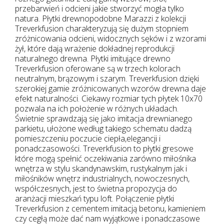
przebarwień i odcieni jakie stworzyć mogła tylko
natura. Płytki drewnopodobne Marazzi z kolekcji
Treverkfusion charakteryzują się dużym stopniem
zróżnicowania odcieni, widocznych sęków i z wzorami
żył, które dają wrażenie dokładnej reprodukcji
naturalnego drewna. Płytki imitujące drewno
Treverkfusion oferowane są w trzech kolorach
neutralnym, brązowym i szarym. Treverkfusion dzięki
szerokiej gamie zróżnicowanych wzorów drewna daje
efekt naturalności. Ciekawy rozmiar tych płytek 10x70
pozwala na ich położenie w różnych układach.
Świetnie sprawdzają się jako imitacja drewnianego
parkietu, ułożone według takiego schematu dadzą
pomieszczeniu poczucie ciepła,elegancji i
ponadczasowości. Treverkfusion to płytki gresowe
które mogą spełnić oczekiwania zarówno miłośnika
wnętrza w stylu skandynawskim, rustykalnym jak i
miłośników wnętrz industrialnych, nowoczesnych,
współczesnych, jest to świetna propozycja do
aranżacji mieszkań typu loft. Połączenie płytki
Treverkfusion z cementem imitacją betonu, kamieniem
czy cegłą może dać nam wyjątkowe i ponadczasowe