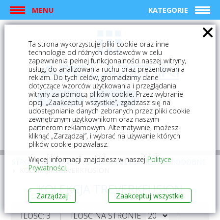
MENU
KATEGORIE
Ta strona wykorzystuje pliki cookie oraz inne
technologie od różnych dostawców w celu
zapewnienia pełnej funkcjonalności naszej witryny,
usług, do analizowania ruchu oraz prezentowania
reklam. Do tych celów, gromadzimy dane
dotyczące wzorców użytkowania i przeglądania
witryny za pomocą plików cookie. Przez wybranie
logowanie
rejestracja
opcji „Zaakceptuj wszystkie”, zgadzasz się na
udostępnianie danych zebranych przez pliki cookie
zewnętrznym użytkownikom oraz naszym
Mój koszyk (0)
partnerom reklamowym. Alternatywnie, możesz
kliknąć „Zarządzaj”, i wybrać na używanie których
plików cookie pozwalasz.
Więcej informacji znajdziesz w naszej
Polityce
STRONA GŁÓWNA
PŁYTKI
PŁYTKI DREWNOPODOBNE
Prywatności
.
KOLEKCJA TREVERKFUSION
KOLEKCJA TREVERKFUSION
Zarządzaj
Zaakceptuj wszystkie
ILOŚĆ: 3
ILOŚĆ NA STRONIE