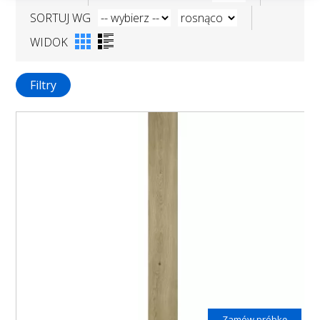
SORTUJ WG
WIDOK
Filtry
Zamów próbkę