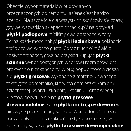
Obecnie wybór materiałów budowlanych
przeznaczonych do remontu łazienek jest bardzo
szeroki. Na szczęście dla wszystkich skończyły się czasy,
gdy we wszystkich sklepach chcąc kupić na przykład
płytki podłogowe
mieliśmy dwa dostępne wzory.
Teraz każdy może nabyć
płytki łazienkowe
dokładnie
trafiające we własne gusta. Coraz trudniej mówić o
ścisłych trendach, gdyż na przykład kupując
płytki
ścienne
wybór dostępnych wzorów i rozmiarów jest
praktycznie nieskończony! Wielką popularnością cieszą
się
płytki gresowe
, wykonane z materiału zwanego
także gres porcelaniko, który ma domieszkę kamionki
szlachetnej, kwarcu, skalenia, i kaolinu. Coraz więcej
klientów decyduje się na
płytki gresowe
drewnopodobne
, są to
płytki imitujące drewno
w
niezwykle przekonujący sposób. Warto dodać, iż tego
rodzaju płytki można zakupić nie tylko do łazienki, w
sprzedaży są także
płytki tarasowe drewnopodobne
.