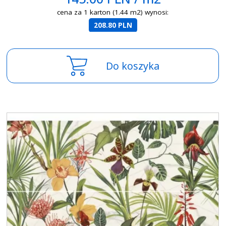
cena za 1 karton (1.44 m2) wynosi:
208.80 PLN
Do koszyka