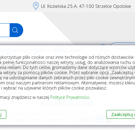
Ul. Kozielska 25.A; 47-100 Strzelce Opolskie
j jakości płytki w dobrej cenie!
ykorzystuje pliki cookie oraz inne technologie od różnych dostawców 
Rej
 pełnej funkcjonalności naszej witryny, usług, do analizowania ruchu 
nia reklam. Do tych celów, gromadzimy dane dotyczące wzorców użyt
Akcesoria do układania płytek
Wyposażenie
Armatura i akceso
a witryny za pomocą plików cookie. Przez wybranie opcji „Zaakceptuj w
ę na udostępnianie danych zebranych przez pliki cookie zewnętrzny
om oraz naszym partnerom reklamowym. Alternatywnie, możesz klikn
, i wybrać na używanie których plików cookie pozwalasz.
LUNA
rmacji znajdziesz w naszej
Polityce Prywatności
.
KOLEKCJA LUNA
j
Zaakceptuj 
WG
WIDOK