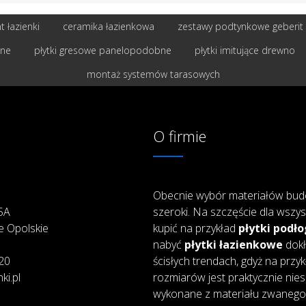
 łazienki
ceramika łazienkowa
zestawy podtynkowe geberit
bne
płytki gresowe panelopodobne
płytki imitujące drewno
montaż systemów tarasowych
O firmie
Obecnie wybór materiałów bud
25A
szeroki. Na szczęście dla wszys
e Opolskie
kupić na przykład
płytki podł
nabyć
płytki łazienkowe
dokł
20
ścisłych trendach, gdyż na przy
ki.pl
rozmiarów jest praktycznie nie
wykonane z materiału zwanego 