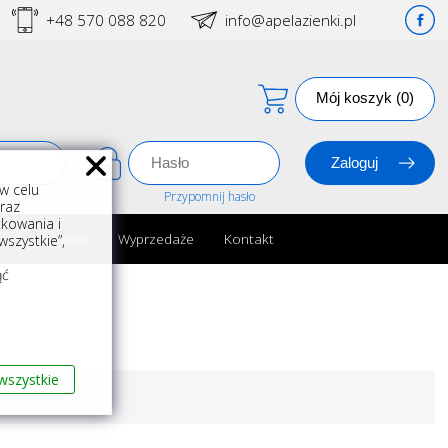
+48 570 088 820
info@apelazienki.pl
Mój koszyk (0)
w celu
estracja
Przypomnij hasło
oraz
kowania i
ria łazienkowe
Wyprzedaże
Kontakt
szystkie”,
m
ąć
wszystkie