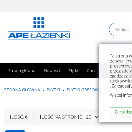
Najwyższe
Ta strona w
zapewnienia
prezentowa
Strona główna
Nowości
Płytki
Chemia budowlana
przeglądani
zgadzasz si
użytkownik
„Zarządzaj”
STRONA GŁÓWNA
PŁYTKI
PŁYTKI GRESOWE
KOLEKCJA 
Więcej info
Zarządza
ILOŚĆ: 6
ILOŚĆ NA STRONIE
SORTUJ 