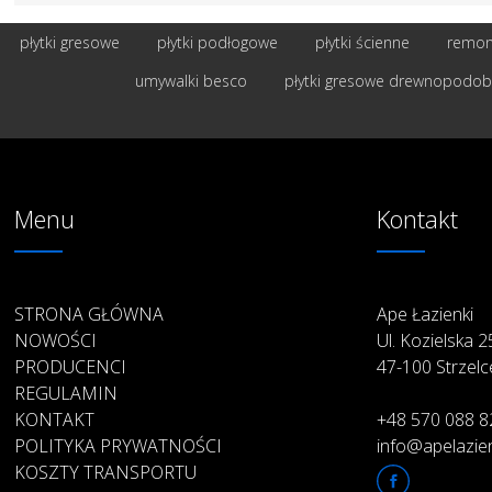
płytki gresowe
płytki podłogowe
płytki ścienne
remont
umywalki besco
płytki gresowe drewnopodo
Menu
Kontakt
STRONA GŁÓWNA
Ape Łazienki
NOWOŚCI
Ul. Kozielska 
PRODUCENCI
47-100 Strzelc
REGULAMIN
KONTAKT
+48 570 088 8
POLITYKA PRYWATNOŚCI
info@apelazien
KOSZTY TRANSPORTU