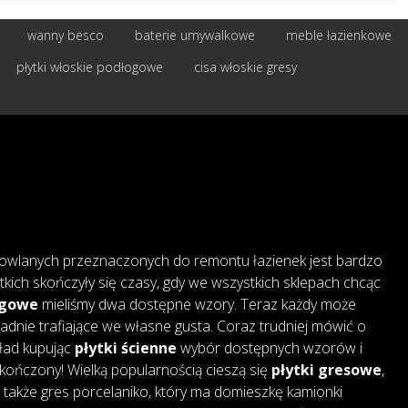
wanny besco
baterie umywalkowe
meble łazienkowe
płytki włoskie podłogowe
cisa włoskie gresy
owlanych przeznaczonych do remontu łazienek jest bardzo
tkich skończyły się czasy, gdy we wszystkich sklepach chcąc
ogowe
mieliśmy dwa dostępne wzory. Teraz każdy może
adnie trafiające we własne gusta. Coraz trudniej mówić o
kład kupując
płytki ścienne
wybór dostępnych wzorów i
skończony! Wielką popularnością cieszą się
płytki gresowe
,
także gres porcelaniko, który ma domieszkę kamionki