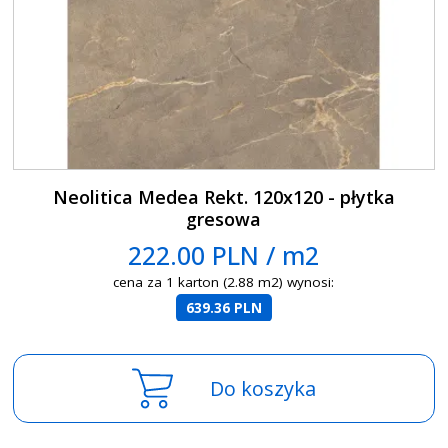
Neolitica Medea Rekt. 120x120 - płytka
gresowa
222.00 PLN / m2
cena za 1 karton (2.88 m2) wynosi:
639.36 PLN
Do koszyka