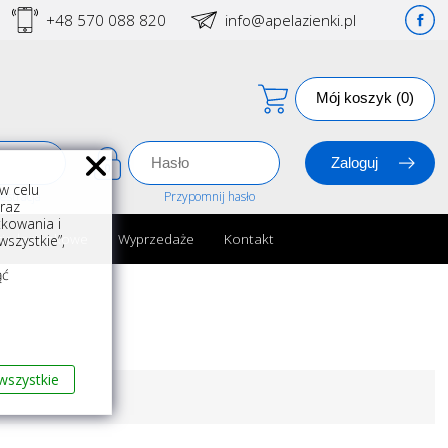
+48 570 088 820
info@apelazienki.pl
Mój koszyk (0)
w celu
estracja
Przypomnij hasło
oraz
kowania i
ria łazienkowe
Wyprzedaże
Kontakt
szystkie”,
m
ąć
wszystkie