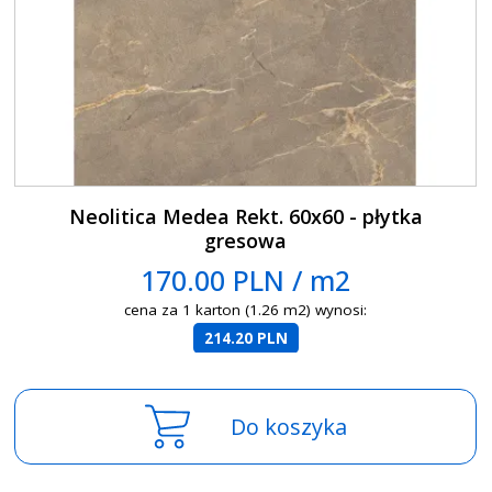
Neolitica Medea Rekt. 60x60 - płytka
gresowa
170.00 PLN / m2
cena za 1 karton (1.26 m2) wynosi:
214.20 PLN
Do koszyka