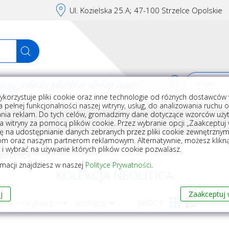
Ul. Kozielska 25.A; 47-100 Strzelce Opolskie
j jakości płytki w dobrej cenie!
ykorzystuje pliki cookie oraz inne technologie od różnych dostawców 
Rej
 pełnej funkcjonalności naszej witryny, usług, do analizowania ruchu 
nia reklam. Do tych celów, gromadzimy dane dotyczące wzorców użyt
Akcesoria do układania płytek
Wyposażenie
Armatura i akceso
a witryny za pomocą plików cookie. Przez wybranie opcji „Zaakceptuj w
ę na udostępnianie danych zebranych przez pliki cookie zewnętrzny
om oraz naszym partnerom reklamowym. Alternatywnie, możesz klikn
, i wybrać na używanie których plików cookie pozwalasz.
EOLITICA
rmacji znajdziesz w naszej
Polityce Prywatności
.
KOLEKCJA NEOLITICA
j
Zaakceptuj 
 WG
WIDOK