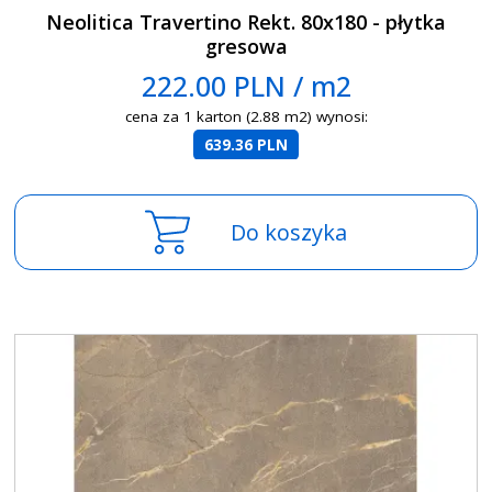
Neolitica Travertino Rekt. 80x180 - płytka
gresowa
222.00 PLN / m2
cena za 1 karton (2.88 m2) wynosi:
639.36 PLN
Do koszyka