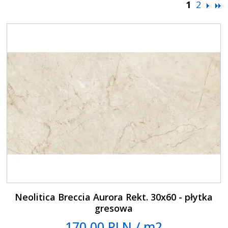
1
2
Neolitica Breccia Aurora Rekt. 30x60 - płytka
gresowa
170.00 PLN / m2