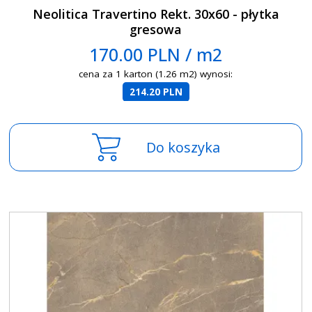
Neolitica Travertino Rekt. 30x60 - płytka
gresowa
170.00 PLN / m2
cena za 1 karton (1.26 m2) wynosi:
214.20 PLN
Do koszyka