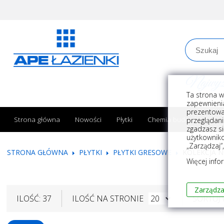
Najwyższe
Ta strona w
zapewnienia
prezentowa
Strona główna
Nowości
Płytki
Chemia budowlana
przeglądani
zgadzasz si
użytkownik
„Zarządzaj”
STRONA GŁÓWNA
PŁYTKI
PŁYTKI GRESOWE
KOLEKCJA N
Więcej info
Zarządza
ILOŚĆ: 37
ILOŚĆ NA STRONIE
SORTUJ