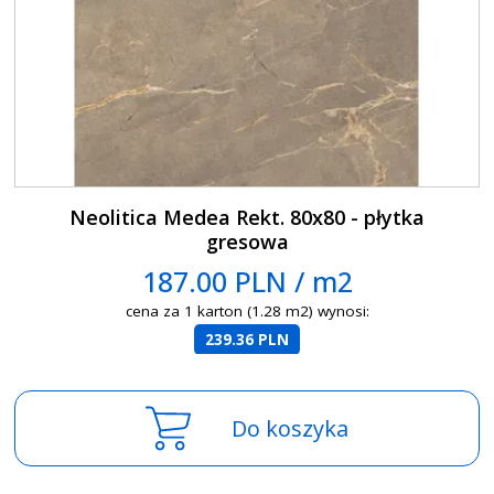
Neolitica Medea Rekt. 80x80 - płytka
gresowa
187.00 PLN / m2
cena za 1 karton (1.28 m2) wynosi:
239.36 PLN
Do koszyka