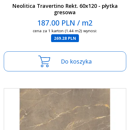
Neolitica Travertino Rekt. 60x120 - płytka
gresowa
187.00 PLN / m2
cena za 1 karton (1.44 m2) wynosi:
269.28 PLN
Do koszyka