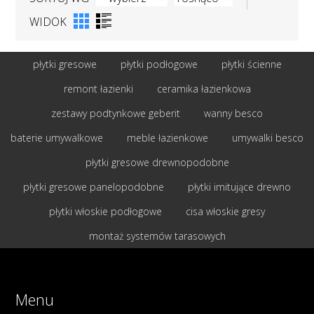
WIDOK
płytki gresowe
płytki podłogowe
płytki ścienne
remont łazienki
ceramika łazienkowa
zestawy podtynkowe geberit
wanny besco
baterie umywalkowe
meble łazienkowe
umywalki besco
płytki gresowe drewnopodobne
płytki gresowe panelopodobne
płytki imitujące drewno
płytki włoskie podłogowe
cisa włoskie gresy
montaż systemów tarasowych
Menu