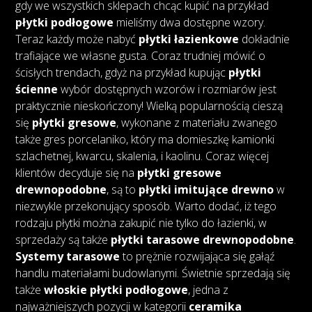
gdy we wszystkich sklepach chcąc kupić na przykład
płytki podłogowe
mieliśmy dwa dostępne wzory.
Teraz każdy może nabyć
płytki łazienkowe
dokładnie
trafiające we własne gusta. Coraz trudniej mówić o
ścisłych trendach, gdyż na przykład kupując
płytki
ścienne
wybór dostępnych wzorów i rozmiarów jest
praktycznie nieskończony! Wielką popularnością cieszą
się
płytki gresowe
, wykonane z materiału zwanego
także gres porcelaniko, który ma domieszkę kamionki
szlachetnej, kwarcu, skalenia, i kaolinu. Coraz więcej
klientów decyduje się na
płytki gresowe
drewnopodobne
, są to
płytki imitujące drewno
w
niezwykle przekonujący sposób. Warto dodać, iż tego
rodzaju płytki można zakupić nie tylko do łazienki, w
sprzedaży są także
płytki tarasowe drewnopodobne
.
Systemy tarasowe
to prężnie rozwijająca się gałąź
handlu materiałami budowlanymi. Świetnie sprzedają się
także
włoskie płytki podłogowe
, jedna z
najważniejszych pozycji w kategorii
ceramika