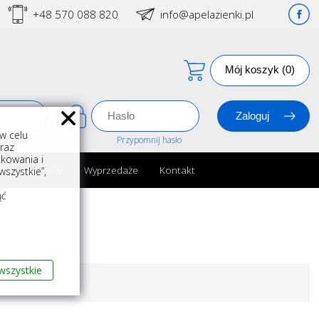
+48 570 088 820
info@apelazienki.pl
Mój koszyk (0)
w celu
estracja
Przypomnij hasło
oraz
kowania i
ria łazienkowe
Wyprzedaże
Kontakt
szystkie”,
m
ąć
wszystkie