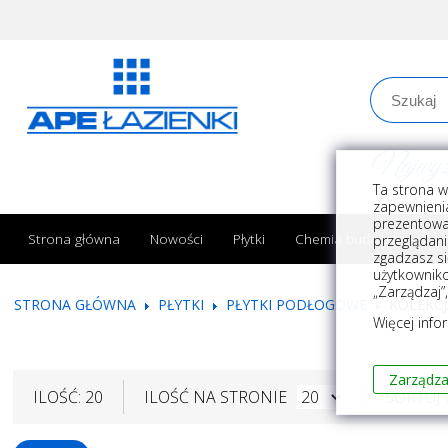
Najwyższe
Ta strona w
zapewnienia
prezentowa
Strona główna
Nowości
Płytki
Chemia budowlana
przeglądani
zgadzasz si
użytkownik
„Zarządzaj”
STRONA GŁÓWNA
PŁYTKI
PŁYTKI PODŁOGOWE
KOLEKC
Więcej info
Zarządza
ILOŚĆ: 20
ILOŚĆ NA STRONIE
SORTUJ