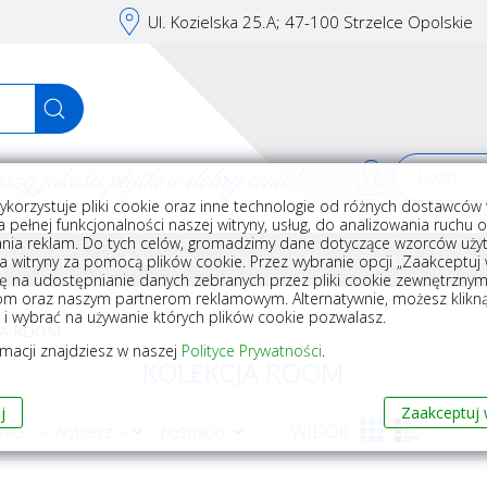
Ul. Kozielska 25.A; 47-100 Strzelce Opolskie
j jakości płytki w dobrej cenie!
ykorzystuje pliki cookie oraz inne technologie od różnych dostawców 
Rej
 pełnej funkcjonalności naszej witryny, usług, do analizowania ruchu 
nia reklam. Do tych celów, gromadzimy dane dotyczące wzorców użyt
Akcesoria do układania płytek
Wyposażenie
Armatura i akceso
a witryny za pomocą plików cookie. Przez wybranie opcji „Zaakceptuj w
ę na udostępnianie danych zebranych przez pliki cookie zewnętrzny
om oraz naszym partnerom reklamowym. Alternatywnie, możesz klikn
, i wybrać na używanie których plików cookie pozwalasz.
JA ROOM
rmacji znajdziesz w naszej
Polityce Prywatności
.
KOLEKCJA ROOM
j
Zaakceptuj 
 WG
WIDOK